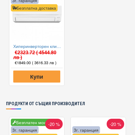
3г. гаранция
Безплатна доставка
Хиперинверторен климатик Mitsubishi Electric MSZ-FT35VGK/MUZ-FT35VGHZ NINJA, 12000 BTU, Клас A+++
€2323.72
( 4544.80
лв )
€1849.00
( 3616.33 лв )
Купи
ПРОДУКТИ ОТ СЪЩИЯ ПРОИЗВОДИТЕЛ
Безплатен монтаж
-20 %
-20 %
3г. гаранция
3г. гаранция