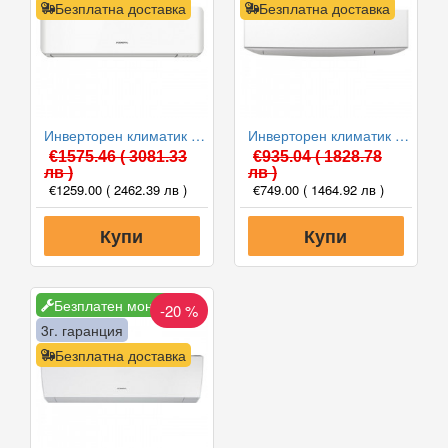
Безплатна доставка
Безплатна доставка
Инверторен климатик General ASHG12KMCE/AOHG12KMCC, 12000 BTU, Клас A++
Инверторен климатик General ASHG09KETE/AOHG09KETA, 9000 BTU, Клас A++
€1575.46
( 3081.33
€935.04
( 1828.78
лв )
лв )
€1259.00
( 2462.39 лв )
€749.00
( 1464.92 лв )
Купи
Купи
Безплатен монтаж
-20 %
3г. гаранция
Безплатна доставка