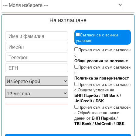
На изплащане
Съгласи се с всички
условия
Прочел съм и съм съгласен
с
Общи условия за ползване
Прочел съм и съм съгласен
с
Политика за поверителност
Прочел съм и съм съгласен
с Общите условия на
БНП Париба
/
TBI Bank
/
UniCredit
/
DSK
Прочел съм и съм съгласен
с Обработване на лични
данни от
БНП Париба
/
TBI Bank
/
UniCredit
/
DSK