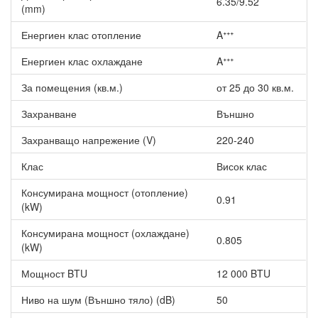
6.35/9.52
(mm)
Истинска тишина
- едва 19dB шум осигурява една
комфортна и спокойна атмосфера. Почти недоловим за
Енергиен клас отопление
Aᐩᐩᐩ
човешкото ухо, шумът от 19dB се равнява на звука от падащи
листа.
Енергиен клас охлаждане
Aᐩᐩᐩ
Други предимства на Хиперинверторен климатик
General ASHH12KGTG /AOHH12KGCG WiFi 2024, 12000
BTU, Клас A+++
За помещения (кв.м.)
от 25 до 30 кв.м.
Вградено WiFi управление - осигурява Wi-Fi връзка с
Захранване
Външно
климатика през Вашия смартфон или таблет. Вече може
да контролирате своята климатична система от всяка
Захранващо напрежение (V)
220-240
точно в света.
Клас
Висок клас
По-екологично бъдеще с новия фреон R32.
Повече комфорт - голямата клапа и новият дизайн
Консумирана мощност (отопление)
осигуряват ниски нива на шум и комфортен въздушен
0.91
(kW)
поток, който се спуска плавно по пода на помещението.
Консумирана мощност (охлаждане)
0.805
(kW)
Мощност BTU
12 000 BTU
Ниво на шум (Външно тяло) (dB)
50