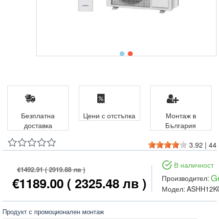
Безплатна
Цени с отстъпка
Монтаж в
доставка
България
3.92
|
44
В наличност
€1492.91
( 2919.88 лв )
G
Производител:
€1189.00
( 2325.48 лв )
Модел:
ASHH12K
Продукт с промоционален монтаж