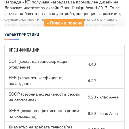
Награди -
KG получава наградата за промишлен дизайн на
Японския институт за дизайн Good Design Award 2017. Тя се
връчва на базата на лесна употреба, концепция за развитие,
функционалност и нови технологии. Серията се отличава с
дизайн, който хармонизира с картини и снимки на стената.
Ъглите на уреда са красиво заоблени, което му придава
ХАРАКТЕРИСТИКИ
иключително оригинален вид.
Иновациите на
Хиперинверторен климатик General
СПЕЦИФИКАЦИИ
ASHH12KGTG /AOHH12KGCG WiFi 2024, 12000 BTU, Клас
A+++
:
COP (коеф. на трансформация,
4.40
отопление)
По-голям хибриден топлообменник подобрява
значително ефективността - по-високи SEER и SCOP.
EER (хладилен коефициент,
Турбина с кръстосан поток - диаметърът и е 107мм. за
4.22
охлаждане)
разлика от стандартните турбини - 95 мм.
Ефективен топлообмен с ниска мощност.
SCOP (сезонна ефективност в режим
5.20 - клас А+++
Сензорът за присъствие
на отопление)
отчита човешкото движение в
помещението. Когато хората излязат, системата преминава в
SEER (сезонна ефективност в режим
икономичен режим на работа. Когато някой се върне в стаята,
8.80 - клас А+++
на охлаждане)
климатичната система автоматично се връща към предишния
зададен режим.
Диаметър на тръбата течност/газ