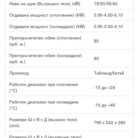
Ниво на шум (Вътрешно тяло) (dB)
19/30/35/40
Отдавана мощност (отопление) (kW)
0.90-4.00-6.10
Отдавана мощност (охлаждане) (kW)
0.90-3.40-4.10
Препоръчителен обем (отопление)
80
(куб. м.)
Препоръчителен обем (охлаждане)
80
(куб. м.)
Произход
Тайланд/Китай
Работен диапазон при отопление
-15 до +24
(°С)
Работен диапазон при охлаждане
-10 до +46
(°С)
Размери Ш х В х Д (външно тяло)
799 x 542 x 290
(mm)
Размери Ш х В х Д (вътрешно тяло)