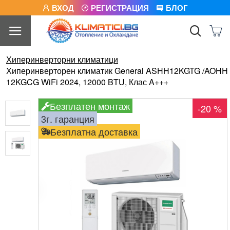
ВХОД
РЕГИСТРАЦИЯ
БЛОГ
Хиперинверторни климатици
Хиперинверторен климатик General ASHH12KGTG /AOHH
12KGCG WiFi 2024, 12000 BTU, Клас A+++
Безплатен монтаж
-20 %
3г. гаранция
Безплатна доставка