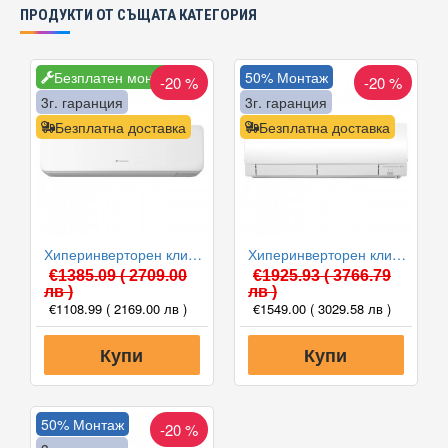
ПРОДУКТИ ОТ СЪЩАТА КАТЕГОРИЯ
Безплатен монтаж
50% Монтаж
-20 %
-20 %
3г. гаранция
3г. гаранция
Безплатна доставка
Безплатна доставка
Хиперинверторен климатик Fuji Electric RSG12KGTB(E) /ROG12KGCA, 12000 BTU, Клас A+++
Хиперинверторен климатик Mitsubishi Electric MSZ-FH25VE/MUZ-FH25VE, 9000 BTU, Клас A+++
€1385.09
( 2709.00
€1925.93
( 3766.79
лв )
лв )
€1108.99
( 2169.00 лв )
€1549.00
( 3029.58 лв )
Купи
Купи
50% Монтаж
-20 %