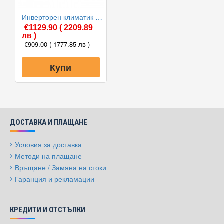
Инверторен климатик General ASHG12LMCA/AOHG12LMCA, 12000 BTU, Клас A++
€1129.90
( 2209.89
лв )
€909.00
( 1777.85 лв )
Купи
ДОСТАВКА И ПЛАЩАНЕ
Условия за доставка
Методи на плащане
Връщане / Замяна на стоки
Гаранция и рекламации
КРЕДИТИ И ОТСТЪПКИ