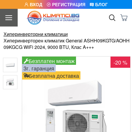
ВХОД
РЕГИСТРАЦИЯ
БЛОГ
Хиперинверторни климатици
Хиперинверторен климатик General ASHH09KGTG/AOHH
09KGCG WiFi 2024, 9000 BTU, Клас A+++
Безплатен монтаж
-20 %
3г. гаранция
Безплатна доставка