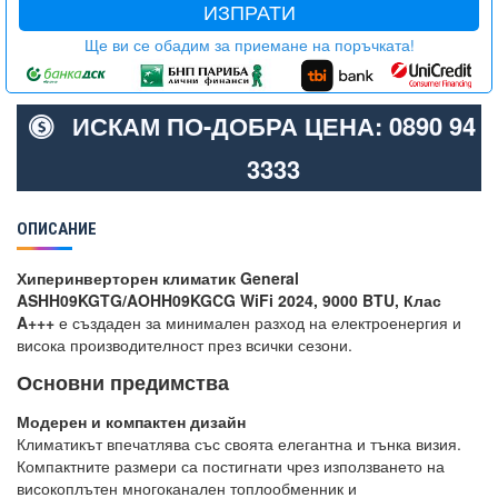
ИЗПРАТИ
Ще ви се обадим за приемане на поръчката!
ИСКАМ ПО-ДОБРА ЦЕНА: 0890 94
3333
ОПИСАНИЕ
Хиперинверторен климатик General
ASHH09KGTG/AOHH09KGCG WiFi 2024, 9000 BTU, Клас
A+++
е създаден за минимален разход на електроенергия и
висока производителност през всички сезони.
Основни предимства
Модерен и компактен дизайн
Климатикът впечатлява със своята елегантна и тънка визия.
Компактните размери са постигнати чрез използването на
високоплътен многоканален топлообменник и