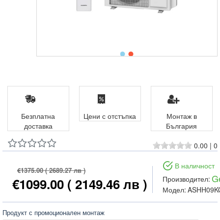
Безплатна
Цени с отстъпка
Монтаж в
доставка
България
0.00
|
0
В наличност
€1375.00
( 2689.27 лв )
G
Производител:
€1099.00
( 2149.46 лв )
Модел:
ASHH09K
Продукт с промоционален монтаж