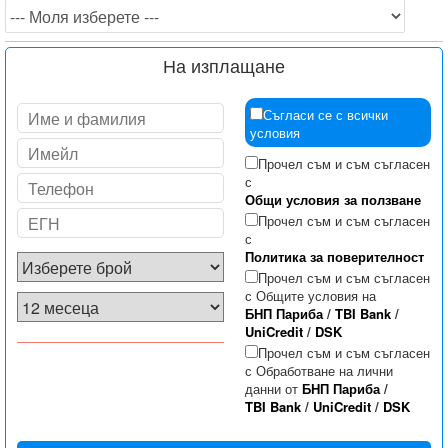
На изплащане
Съгласи се с всички
условия
Прочел съм и съм съгласен
с
Общи условия за ползване
Прочел съм и съм съгласен
с
Политика за поверителност
Прочел съм и съм съгласен
с Общите условия на
БНП Париба
/
TBI Bank
/
UniCredit
/
DSK
Прочел съм и съм съгласен
с Обработване на лични
данни от
БНП Париба
/
TBI Bank
/
UniCredit
/
DSK