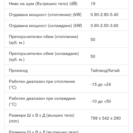
Ниво на шум (Вътрешно тяло) (dB)
19
Отдавана мощност (отопление) (kW)
0.90-2.80-5.40
Отдавана мощност (охлаждане) (kW)
0.90-2.50-3.60
Препоръчителен обем (отопление)
50
(куб. м.)
Препоръчителен обем (охлаждане)
50
(куб. м.)
Произход
Тайланд/Китай
Работен диапазон при отопление
-15 до +24
(°С)
Работен диапазон при охлаждане
-10 до +50
(°С)
Размери Ш х В х Д (външно тяло)
799 x 542 x 290
(mm)
Размери Ш х В х Д (вътрешно тяло)