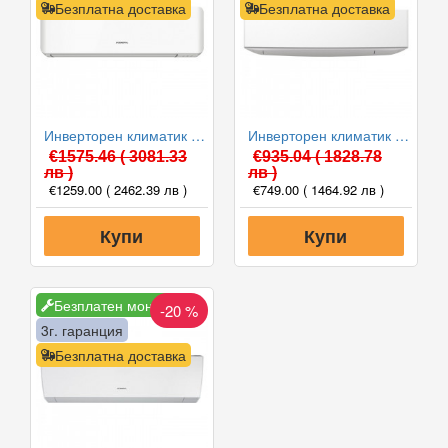
Безплатна доставка
Безплатна доставка
Инверторен климатик General ASHG12KMCE/AOHG12KMCC, 12000 BTU, Клас A++
Инверторен климатик General ASHG09KETE/AOHG09KETA, 9000 BTU, Клас A++
€1575.46
( 3081.33
€935.04
( 1828.78
лв )
лв )
€1259.00
( 2462.39 лв )
€749.00
( 1464.92 лв )
Купи
Купи
Безплатен монтаж
-20 %
3г. гаранция
Безплатна доставка