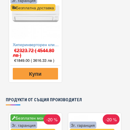
3г. гаранция
Безплатна доставка
Хиперинверторен климатик Mitsubishi Electric MSZ-FT35VGK/MUZ-FT35VGHZ NINJA, 12000 BTU, Клас A+++
€2323.72
( 4544.80
лв )
€1849.00
( 3616.33 лв )
Купи
ПРОДУКТИ ОТ СЪЩИЯ ПРОИЗВОДИТЕЛ
Безплатен монтаж
-20 %
-20 %
3г. гаранция
3г. гаранция