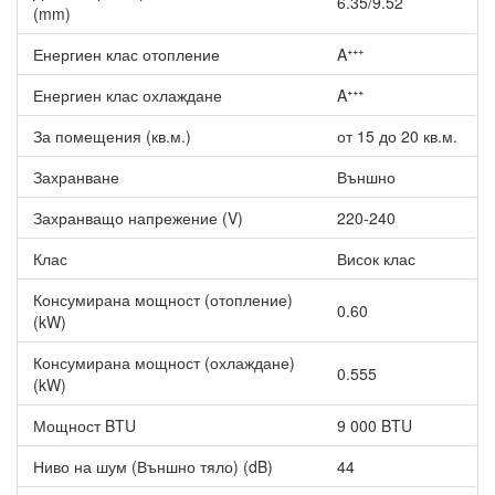
6.35/9.52
(mm)
въздушният поток се разпределя плавно и равномерно в
помещението. Това осигурява приятно усещане и по-висок
Енергиен клас отопление
Aᐩᐩᐩ
комфорт при работа.
Енергиен клас охлаждане
Aᐩᐩᐩ
Изключително тиха работа
За помещения (кв.м.)
от 15 до 20 кв.м.
Вътрешното тяло работи при шум от едва 19 dB, което
създава спокойна и комфортна среда за сън и почивка.
Захранване
Външно
Нивото на шум е почти незабележимо и може да се сравни
със звука на шумолящи листа.
Захранващо напрежение (V)
220-240
Допълнителни функции на Хиперинверторен климатик
General ASHH09KGTG/AOHH09KGCG WiFi 2024, 9000
Клас
Висок клас
BTU, Клас A+++
Консумирана мощност (отопление)
Вграден Wi-Fi модул за управление чрез смартфон или
0.60
(kW)
таблет;
Екологичен фреон R32 за по-ниско въздействие върху
Консумирана мощност (охлаждане)
околната среда;
0.555
(kW)
Подходящ за помещения с площ от 15 до 20 кв.м.
Мощност BTU
9 000 BTU
Ниво на шум (Външно тяло) (dB)
44