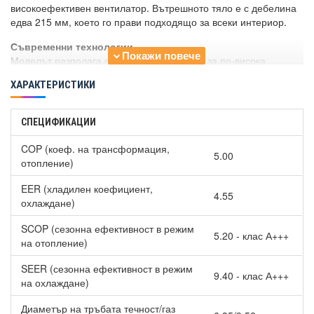
високоефективен вентилатор. Вътрешното тяло е с дебелина
едва 215 мм, което го прави подходящо за всеки интериор.
Съвременни технологии
Моделът разполага с редица подобрения за по-висока
ефективност и комфорт:
ХАРАКТЕРИСТИКИ
увеличен хибриден топлообменник;
оптимизирани показатели SEER и SCOP;
СПЕЦИФИКАЦИИ
турбина с диаметър 107 мм;
по-ефективен топлообмен дори при ниска консумация
COP (коеф. на трансформация,
на енергия.
5.00
отопление)
Интелигентен сензор за присъствие
EER (хладилен коефициент,
Вграденият сензор разпознава движението в помещението.
4.55
охлаждане)
При липса на хора климатикът автоматично преминава в
икономичен режим, за да намали разхода на електроенергия.
SCOP (сезонна ефективност в режим
При засичане на присъствие системата възстановява
5.20 - клас А+++
на отопление)
предишните настройки без необходимост от допълнителна
намеса.
SEER (сезонна ефективност в режим
9.40 - клас А+++
на охлаждане)
Благодарение на новата конструкция и голямата въздушна
клапа при
Хиперинверторен климатик General
Диаметър на тръбата течност/газ
ASHH09KGTG/AOHH09KGCG WiFi 2024, 9000 BTU, Клас A+++
,