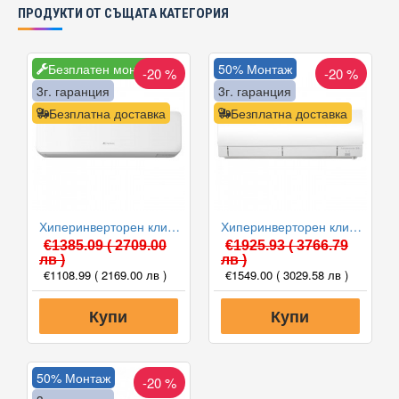
ПРОДУКТИ ОТ СЪЩАТА КАТЕГОРИЯ
Безплатен монтаж
50% Монтаж
-20 %
-20 %
3г. гаранция
3г. гаранция
Безплатна доставка
Безплатна доставка
Хиперинверторен климатик Fuji Electric RSG12KGTB(E) /ROG12KGCA, 12000 BTU, Клас A+++
Хиперинверторен климатик Mitsubishi Electric MSZ-FH25VE/MUZ-FH25VE, 9000 BTU, Клас A+++
€1385.09
( 2709.00
€1925.93
( 3766.79
лв )
лв )
€1108.99
( 2169.00 лв )
€1549.00
( 3029.58 лв )
Купи
Купи
50% Монтаж
-20 %