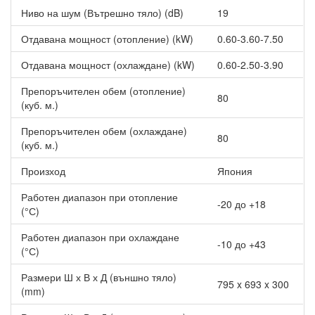
комфорт в цялата стаята. Посредством изтегляне на топлия
Ниво на шум (Вътрешно тяло) (dB)
19
въздух отгоре и хладния въздух отдолу, климатикът може
бързо да създаде изходящ поток с равномерна температура.
Отдавана мощност (отопление) (kW)
0.60-3.60-7.50
Други характеристики на Хиперинверторен климатик
Daikin FTXZ25N/RXZ25N URURU SARARA, 9000 BTU,
Отдавана мощност (охлаждане) (kW)
0.60-2.50-3.90
Клас A+++
Препоръчителен обем (отопление)
Автоматично почистване на филтъра - прахът от
80
(куб. м.)
въздушния филтър се премахва с четка и се събира в
контейнер за прах. Постоянното почистване на филтри
Препоръчителен обем (охлаждане)
запазват скоростта на въздушния поток стабилна, което
80
(куб. м.)
намалява консумацията на енергия с близо 25%.
Опционално - Wi-Fi адаптор за контрол и управление на
Произход
Япония
климатика от всяка точка на света.
Произведен е изцяло в Япония, което гарантира 100%
Работен диапазон при отопление
-20 до +18
качество!
(°С)
Работен диапазон при охлаждане
-10 до +43
(°С)
Размери Ш х В х Д (външно тяло)
795 x 693 x 300
(mm)