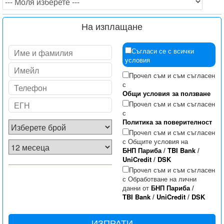
На изплащане
Съгласи се с всички
условия
Прочел съм и съм съгласен
с
Общи условия за ползване
Прочел съм и съм съгласен
с
Политика за поверителност
Прочел съм и съм съгласен
с Общите условия на
БНП Париба
/
TBI Bank
/
UniCredit
/
DSK
Прочел съм и съм съгласен
с Обработване на лични
данни от
БНП Париба
/
TBI Bank
/
UniCredit
/
DSK
ИЗПРАТИ