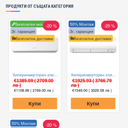
ПРОДУКТИ ОТ СЪЩАТА КАТЕГОРИЯ
Безплатен монтаж
50% Монтаж
-20 %
-20 %
3г. гаранция
3г. гаранция
Безплатна доставка
Безплатна доставка
Хиперинверторен климатик Fuji Electric RSG12KGTB(E) /ROG12KGCA, 12000 BTU, Клас A+++
Хиперинверторен климатик Mitsubishi Electric MSZ-FH25VE/MUZ-FH25VE, 9000 BTU, Клас A+++
€1385.09
( 2709.00
€1925.93
( 3766.79
лв )
лв )
€1108.99
( 2169.00 лв )
€1549.00
( 3029.58 лв )
Купи
Купи
50% Монтаж
-20 %