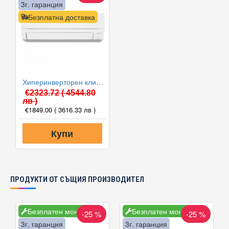
3г. гаранция
Безплатна доставка
Хиперинверторен климатик Mitsubishi Electric MSZ-FT35VGK/MUZ-FT35VGHZ NINJA, 12000 BTU, Клас A+++
€2323.72
( 4544.80
лв )
€1849.00
( 3616.33 лв )
Купи
ПРОДУКТИ ОТ СЪЩИЯ ПРОИЗВОДИТЕЛ
Безплатен монтаж
Безплатен монтаж
-25 %
-25 %
3г. гаранция
3г. гаранция