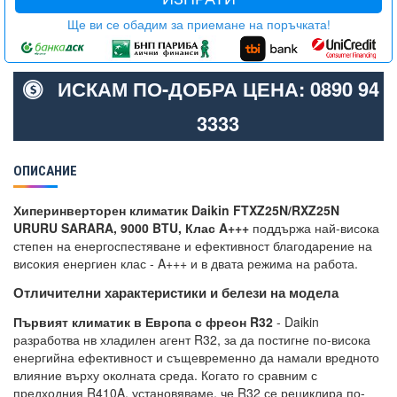
Ще ви се обадим за приемане на поръчката!
ИСКАМ ПО-ДОБРА ЦЕНА: 0890 94
3333
ОПИСАНИЕ
Хиперинверторен климатик Daikin FTXZ25N/RXZ25N
URURU SARARA, 9000 BTU, Клас A+++
поддържа най-висока
степен на енергоспестяване и ефективност благодарение на
високия енергиен клас - A+++ и в двата режима на работа.
Отличителни характеристики и белези на модела
Първият климатик в Европа с фреон R32
- Daikin
разработва нв хладилен агент R32, за да постигне по-висока
енергийна ефективност и същевременно да намали вредното
влияние върху околната среда. Когато го сравним с
предходния R410A, установяваме, че R32 се рециклира по-