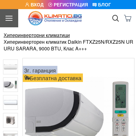
ВХОД
РЕГИСТРАЦИЯ
БЛОГ
Хиперинверторни климатици
Хиперинверторен климатик Daikin FTXZ25N/RXZ25N UR
URU SARARA, 9000 BTU, Клас A+++
3г. гаранция
Безплатна доставка