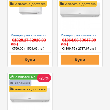
Безплатна доставка
Безплатна доставка
Инверторен климатик Daikin FTXC25E/RXC25E SENSIRA 2025 WiFi, 9000 BTU, Клас A++
Инверторен климатик Daikin FTXM25A/RXM25A PERFERA WiFi 2024, 9000 BTU, Клас A+++
€1028.17
( 2010.93
€1864.88
( 3647.39
лв )
лв )
€769.00
( 1504.03 лв )
€1399.75
( 2737.67 лв )
Купи
Купи
Безплатен монтаж
-25 %
3г. гаранция
Безплатна доставка