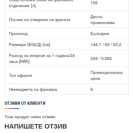
192
отделение [л]
Дясно
Посока на отваряне на вратата
променлива
Произход
България
Размери (В/Ш/Д) [см]
144,7 / 60 / 63,2
Разход на енергия за 1 година/24
249 / 0,682
часа [kWh]
Промоционална
Топ оферти
цена
Чекмеджета на фризера
6
ОТЗИВИ ОТ КЛИЕНТИ
Този продукт няма отзиви.
НАПИШЕТЕ ОТЗИВ