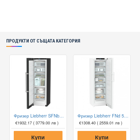
ПРОДУКТИ ОТ СЪЩАТА КАТЕГОРИЯ
Фризер Liebherr SFNbsd 529i Peak NoFrost
Фризер Liebherr FNd 525i Prime NoFrost
€1932.17
( 3779.00 лв )
€1308.40
( 2559.01 лв )
Купи
Купи