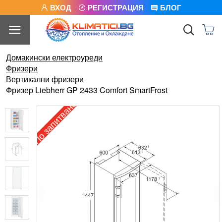
ВХОД
РЕГИСТРАЦИЯ
БЛОГ
Домакински електроуреди
Фризери
Вертикални фризери
Фризер Liebherr GP 2433 Comfort SmartFrost
По запитване