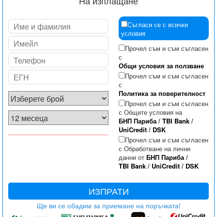
На изплащане
Съгласи се с всички
условия
Прочел съм и съм съгласен
с
Общи условия за ползване
Прочел съм и съм съгласен
с
Политика за поверителност
Прочел съм и съм съгласен
с Общите условия на
БНП Париба
/
TBI Bank
/
UniCredit
/
DSK
Прочел съм и съм съгласен
с Обработване на лични
данни от
БНП Париба
/
TBI Bank
/
UniCredit
/
DSK
ИЗПРАТИ
Ще ви се обадим за приемане на поръчката!