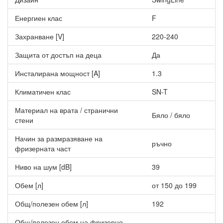
Защитата от достъп на деца
Енергиен клас
F
Защитата от достъп на деца може да се настрои така, че да
Захранване [V]
220-240
предотврати изключването на уреда по невнимание.
Защита от достъп на деца
Да
Инсталирана мощност [A]
1.3
Климатичен клас
SN-T
Материал на врата / странични
Бяло / бяло
стени
Начин за размразяване на
ръчно
фризерната част
Ниво на шум [dB]
39
Обем [л]
от 150 до 199
Общ/полезен обем [л]
192
Общ/полезен обем на фризерно