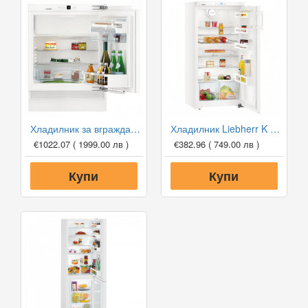
Хладилник за вграждане Liebherr UIKP 1554 Premium
Хладилник Liebherr K 230
€1022.07
( 1999.00 лв )
€382.96
( 749.00 лв )
Купи
Купи