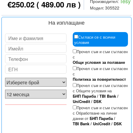
Tesy
Производител:
€250.02
( 489.00 лв )
Модел:
305522
На изплащане
Съгласи се с всички
условия
Прочел съм и съм съгласен
с
Общи условия за ползване
Прочел съм и съм съгласен
с
Политика за поверителност
Прочел съм и съм съгласен
с Общите условия на
БНП Париба
/
TBI Bank
/
UniCredit
/
DSK
Прочел съм и съм съгласен
с Обработване на лични
данни от
БНП Париба
/
TBI Bank
/
UniCredit
/
DSK