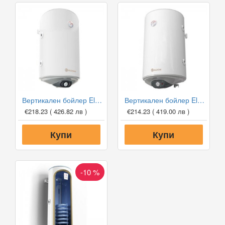
Вертикален бойлер Eldom WV08046TLG 80л с лява серпентина
Вертикален бойлер Eldom WV08046TRG 80л с дясна серпентина
€218.23
( 426.82 лв )
€214.23
( 419.00 лв )
Купи
Купи
-10 %