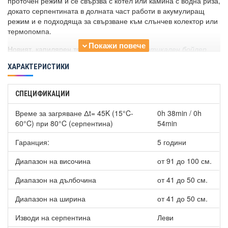
проточен режим и се свързва с котел или камина с водна риза,
докато серпентината в долната част работи в акумулиращ
режим и е подходяща за свързване към слънчев колектор или
термопомпа.
Новият, капилярен термостат, с който
Вертикален бойлер
Tesy GCV7/4SL 10044 30 B12 TSRP2 с две серпентини
ХАРАКТЕРИСТИКИ
разполага се характеризира с:
Прецизно отчитане на температурата.
СПЕЦИФИКАЦИИ
Минимално отклонение +/- 3°C.
Спомага за по-дълъг живот на бойлера.
Време за загряване Δt= 45K (15°C-
0h 38min / 0h
Спомага за не толкова резки разлики в температурата в
60°C) при 80°C (серпентина)
54min
горната и долната част на бойлера при често ползване
на малко количество вода.
Гаранция:
5 години
Моделът разполага с
вграден TURBOLATOR
, който
Диапазон на височина
от 91 до 100 см.
представлява конструкция, покриваща цялата дължина на
серпентинните елементи, с определени отвори,
Диапазон на дълбочина
от 41 до 50 см.
предназначени да разбиват линейния поток на циркулиращия
флуид в самата серпентина. Това позволява по-пълноценно
Диапазон на ширина
от 41 до 50 см.
усвояване на енергията на вътрешните температурни слоеве
на флуида, отделена при сблъсъка на целия поток със
Изводи на серпентина
Леви
стените на серпентините.