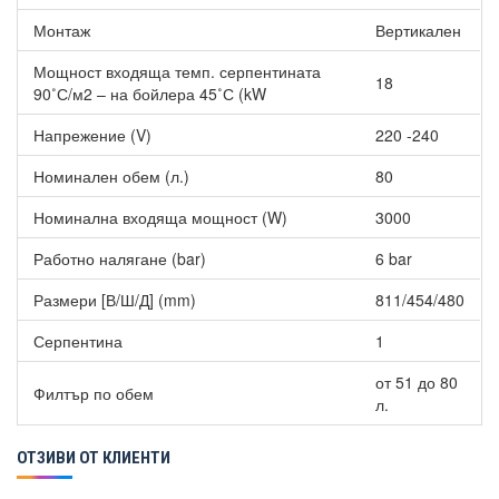
Монтаж
Вертикален
Мощност входяща темп. серпентината
18
90˚С/м2 – на бойлера 45˚С (kW
Напрежение (V)
220 -240
Номинален обем (л.)
80
Номинална входяща мощност (W)
3000
Работно налягане (bar)
6 bar
Размери [В/Ш/Д] (mm)
811/454/480
Серпентина
1
от 51 до 80
Филтър по обем
л.
ОТЗИВИ ОТ КЛИЕНТИ