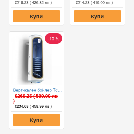
€218.23
( 426.82 лв )
€214.23
( 419.00 лв )
Купи
Купи
-10 %
Вертикален бойлер Tesy GCVSL 8038 30 B12 TSRP с лява серпентина
€260.25
( 509.00 лв
)
€234.68
( 458.99 лв )
Купи