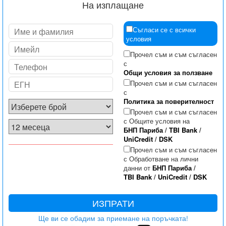
На изплащане
Съгласи се с всички
условия
Прочел съм и съм съгласен
с
Общи условия за ползване
Прочел съм и съм съгласен
с
Политика за поверителност
Прочел съм и съм съгласен
с Общите условия на
БНП Париба
/
TBI Bank
/
UniCredit
/
DSK
Прочел съм и съм съгласен
с Обработване на лични
данни от
БНП Париба
/
TBI Bank
/
UniCredit
/
DSK
ИЗПРАТИ
Ще ви се обадим за приемане на поръчката!