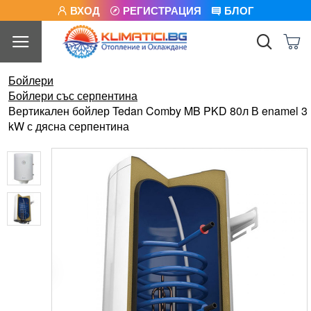
ВХОД
РЕГИСТРАЦИЯ
БЛОГ
Бойлери
Бойлери със серпентина
Вертикален бойлер Tedan Comby MB PKD 80л В enamel 3
kW с дясна серпентина