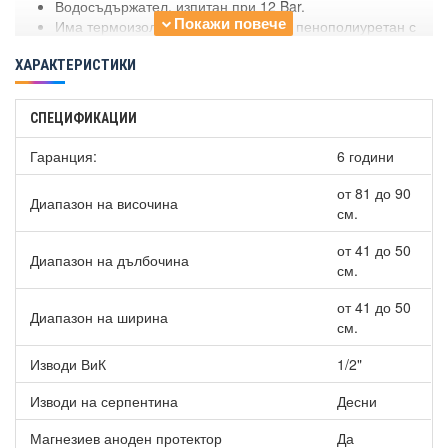
Водосъдържател, изпитан при 12 Bar.
Има термоизолация от безфреонов пенополиуретан с
дебелина от 25 до 49 мм (произведенa от Bayer -
ХАРАКТЕРИСТИКИ
Германия).
Термостат със защита против замръзване.
Трикомпонентен магнезиев анод с до 50 процента по-
СПЕЦИФИКАЦИИ
дълъг живот и с възможност за демонтаж и последваща
подмяна.
Гаранция:
6 години
Фланец със специална конструкция за увеличаване на
надеждността и сигурността на уреда.
от 81 до 90
Диапазон на височина
Максимална работна температура: 65°С
см.
Клас на защита IP: X4.
Диаметър на тръбите (ВИК): 1/2"
от 41 до 50
Диапазон на дълбочина
Диаметър на изводите на серпентината: 3/4"
см.
Разстояние между дупките на планката за закачване е
140-340 мм.
от 41 до 50
Диапазон на ширина
см.
Изводи ВиК
1/2"
Изводи на серпентина
Десни
Магнезиев аноден протектор
Да