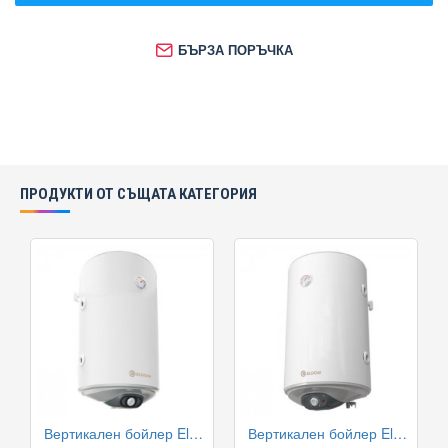
БЪРЗА ПОРЪЧКА
ПРОДУКТИ ОТ СЪЩАТА КАТЕГОРИЯ
Вертикален бойлер Eldom WV08046TLG 80л с лява серпентина
Вертикален бойлер Eldom WV08046TRG 80л с дясна серпентина