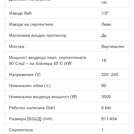
см.
Изводи ВиК
1/2"
Изводи на серпентина
Леви
Магнезиев аноден протектор
Да
Монтаж
Вертикален
Мощност входяща темп. серпентината
18
90˚С/м2 – на бойлера 45˚С (kW
Напрежение (V)
220 -240
Номинален обем (л.)
80
Номинална входяща мощност (W)
3000
Работно налягане (bar)
6 bar
Размери [В/Ш/Д] (mm)
811/454
Серпентина
1