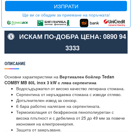
ИЗПРАТИ
Ще ви се обадим за приемане на поръчката!
ИСКАМ ПО-ДОБРА ЦЕНА: 0890 94
3333
ОПИСАНИЕ
Основни характеристики на
Вертикален бойлер Tedan
COMBY MB 80L inox 3 kW с лява серпентина
Водосъдържател от високо качество легирана стомана.
Серпентина от неръждаема стомана с изводи отляво.
Допълнителен извод за сензор.
6 бара работно налягане на серпентината.
Термоизолация от безфреонов пенополиуретан с
висока плътност и с дебелина от 25 до 49 мм за повече
икономия на електроенергия.
Защита от замръзване.