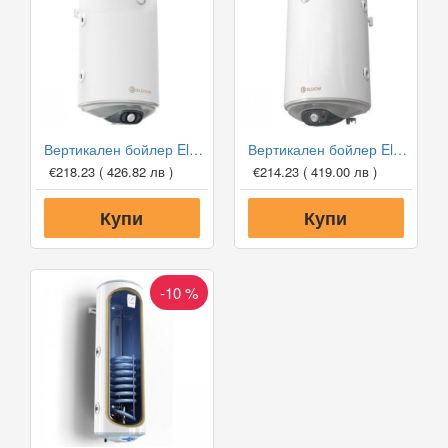
Вертикален бойлер Eldom WV08046TLG 80л с лява серпентина
Вертикален бойлер Eldom WV08046TRG 80л с дясна серпентина
€218.23
( 426.82 лв )
€214.23
( 419.00 лв )
Купи
Купи
-10 %