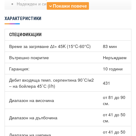
Надежден и сигурен уред.
ХАРАКТЕРИСТИКИ
СПЕЦИФИКАЦИИ
Време за загряване Δt= 45K (15°C-60°C)
83 мин
Вътрешно покритие
Неръждаем
Гаранция:
10 години
Дебит входяща темп. серпентина 90˚С/м2
431
– на бойлера 45˚С (l/h)
от 81 до 90
Диапазон на височина
см.
от 41 до 50
Диапазон на дълбочина
см.
от 41 до 50
Диапазон на ширина