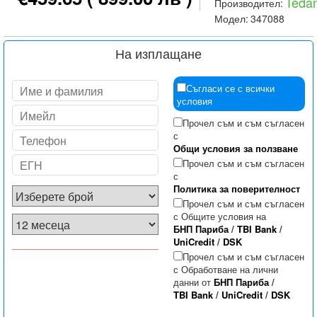
Teda
Производител:
Модел:
347088
На изплащане
Съгласи се с всички
условия
Прочел съм и съм съгласен
с
Общи условия за ползване
Прочел съм и съм съгласен
с
Политика за поверителност
Прочел съм и съм съгласен
с Общите условия на
БНП Париба
/
TBI Bank
/
UniCredit
/
DSK
Прочел съм и съм съгласен
с Обработване на лични
данни от
БНП Париба
/
TBI Bank
/
UniCredit
/
DSK