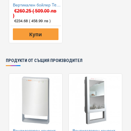
Вертикален бойлер Tesy GCVSL 8038 30 B12 TSRP с лява серпентина
€260.25
( 509.00 лв
)
€234.68
( 458.99 лв )
Купи
ПРОДУКТИ ОТ СЪЩИЯ ПРОИЗВОДИТЕЛ
Вентилаторен конвектор за баня Tedan Touch
Вентилаторен конвектор за баня Tedan Quadro Visio