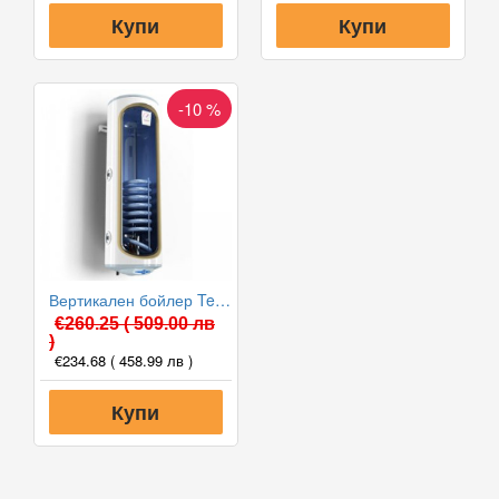
Купи
Купи
-10 %
Вертикален бойлер Tesy GCVSL 8038 30 B12 TSRP с лява серпентина
€260.25
( 509.00 лв
)
€234.68
( 458.99 лв )
Купи