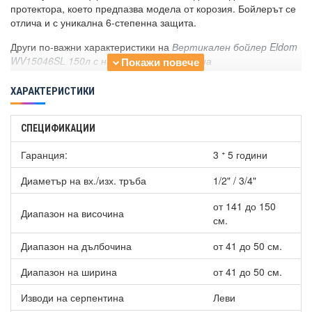
протектора, което предпазва модела от корозия. Бойлерът се
отлича и с уникална 6-степенна защита.
Други по-важни характеристики на
Вертикален бойлер Eldom
WV15046SL 150л с ниска лява серпентина
Икономичност:
ХАРАКТЕРИСТИКИ
- Серпентина с увеличена площ и ниско разположена
акумулира максимално енергията от алтернативен източник.
СПЕЦИФИКАЦИИ
Този модел е подходящ за свързване към слънчев колектор
или термопомпа. Голямата площ на топлообменника дава
Гаранция:
3 ᐩ 5 години
възможност за универсална употреба на този модел бойлери;
Диаметър на вх./изх. тръба
1/2" / 3/4"
- Плътна изолация от безфреонов пенополиуретан с
дебелина 35 мм - изключително ниски топлинни загуби, което
от 141 до 150
Диапазон на височина
прави бойлера по-икономичен;
см.
Издръжливост на уреда – водосъдържател с покритие от
износоустойчив циркониев емайл и два магнезиеви
Диапазон на дълбочина
от 41 до 50 см.
протектора за оптимална защита от корозия за целия
обем;
Диапазон на ширина
от 41 до 50 см.
Сигурност - с уникална шест степенна защита;
Изводи на серпентина
Сензорна муфа за топлообменника, в която се монтира
Леви
термодатчик, подаващ информация към управлението