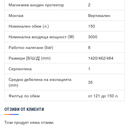
Магнезиев аноден протектор
2
на отоплителната система;
Терморегулатор за настройване на температурата на
Монтаж
Вертикален
загряване на водата;
Температурен индикатор за отчитане на температурата
Номинален обем (л.)
150
на загряване на водата;
Комбиниран метален вентил – служи за съвместимост
Номинална входяща мощност (W)
3000
на функциите на балансен, възвратен и диференциален
клапан;
Работно налягане (bar)
8
Специфичен елипсовиден фланец – със своята
специална конструкция гарантира Вашата сигурност;
Размери [В/Ш/Д] (mm)
1420/462/484
Електрически нагревател, който е проектиран от Елдом
Серпентина
1
специално за този модел и произведен по технология от
последно поколение.
Средна дебелина на изолацията
Светещ ключ.
35
(mm)
Филтър по обем
от 121 до 150 л.
ОТЗИВИ ОТ КЛИЕНТИ
Този продукт няма отзиви.