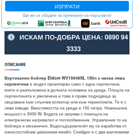
ИЗПРАТИ
Ще ви се обадим за приемане на поръчката!
ИСКАМ ПО-ДОБРА ЦЕНА: 0890 94
3333
ОПИСАНИЕ
Вертикален бойлер Eldom WV15046SL 150л с ниска лява
серпентина
е модел проектиран само с една серпентина,
която е разположена в долната половина на уреда. Площта на
серпентината е увеличена и това я прави подходяща за
свързване към слънчев колектор или към термопомпа. Тя е с
леви изводи. Вместимостта на уреда е 150 литра. Номинална
мощност е 3000 W. Водата се загрява с помощта на
електрически нагревател и топлообменник. Управление то на
бойлера е механично. Водосъдържателят му се изработва от
износоустойчив циркониев емайл. Снабден е с два магнезиеви