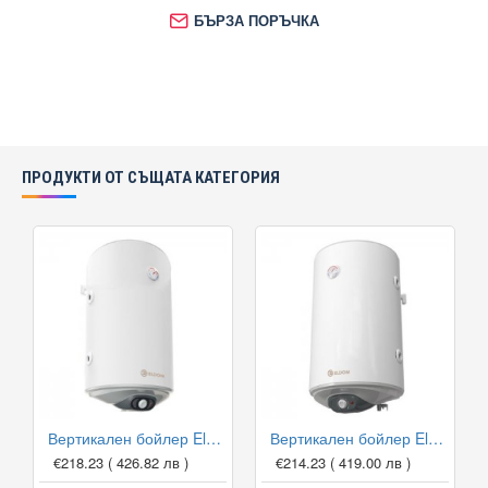
БЪРЗА ПОРЪЧКА
ПРОДУКТИ ОТ СЪЩАТА КАТЕГОРИЯ
Вертикален бойлер Eldom WV08046TLG 80л с лява серпентина
Вертикален бойлер Eldom WV08046TRG 80л с дясна серпентина
€218.23
( 426.82 лв )
€214.23
( 419.00 лв )