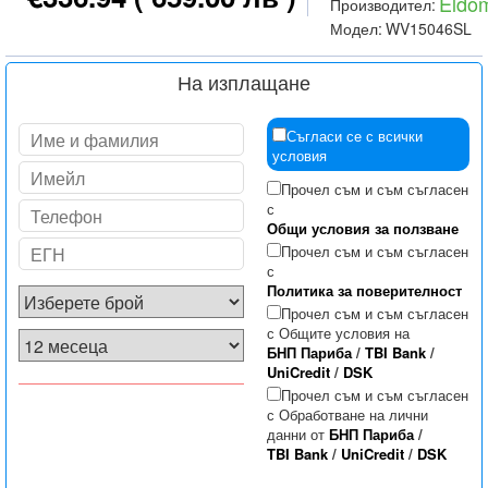
Eldo
Производител:
Модел:
WV15046SL
На изплащане
Съгласи се с всички
условия
Прочел съм и съм съгласен
с
Общи условия за ползване
Прочел съм и съм съгласен
с
Политика за поверителност
Прочел съм и съм съгласен
с Общите условия на
БНП Париба
/
TBI Bank
/
UniCredit
/
DSK
Прочел съм и съм съгласен
с Обработване на лични
данни от
БНП Париба
/
TBI Bank
/
UniCredit
/
DSK