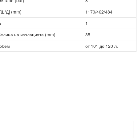
лягане (bar)
8
/Ш/Д] (mm)
1170/462/484
а
1
елина на изолацията (mm)
35
 обем
от 101 до 120 л.