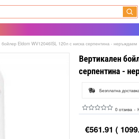
 бойлер Eldom WV12046ISL 120л с ниска серпентина - неръждаем
Вертикален бойл
серпентина - н
Безплатна доставк
0 отзива
-
€561.91
( 1099