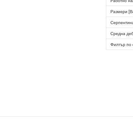
Работно на
Размери [В
Серпентин
Средна деб
Филтър по