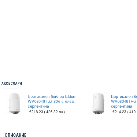
АКСЕСОАРИ
Вертикален бойлер Eldom
Вертикален б
WV08046TLG 80л с лява
WV08046TRG 
серпентина
серпентина
€218.23
( 426.82 лв )
€214.23
( 419.
ОПИСАНИЕ