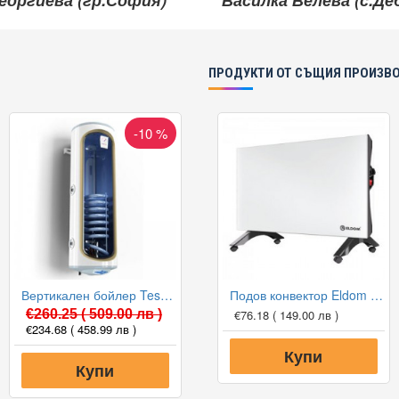
еоргиева (гр.София)
Василка Велева (с.Д
ПРОДУКТИ ОТ СЪЩИЯ ПРОИЗВ
-10 %
Вертикален бойлер Tesy GCVSL 8038 30 B12 TSRP с лява серпентина
Подов конвектор Eldom Galant RH01F20M-W
€260.25
( 509.00 лв )
€76.18
( 149.00 лв )
€234.68
( 458.99 лв )
Купи
Купи