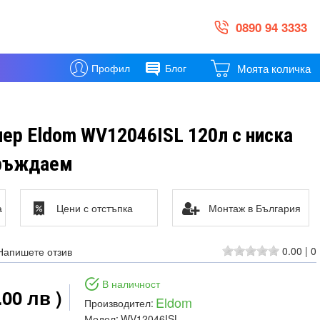
0890 94 3333
Моята количка
Профил
Блог
ер Eldom WV12046ISL 120л с ниска
еръждаем
а
Цени с отстъпка
Монтаж в България
0.00
|
0
Напишете отзив
В наличност
.00 лв )
Eldom
Производител:
Модел:
WV12046ISL