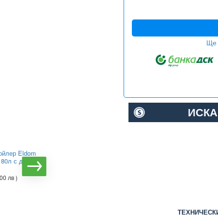
Ще 
ИСКА
ойлер Eldom
Вертикален бойлер Tesy
80л с дясна
GCVSL 8038 30 B12 TSRP
с лява серпентина
00 лв )
€234.68
(
€260.25
(
458.99 лв )
509.00 лв )
ТЕХНИЧЕСК