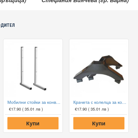
ебръщица)
Стефания Виячева (гр. Варна)
ОДИТЕЛ
Мобилни стойки за конвектори Eldom
Крачета с колелца за конвектори Eldom Galant
€17.90
( 35.01 лв )
€17.90
( 35.01 лв )
Купи
Купи