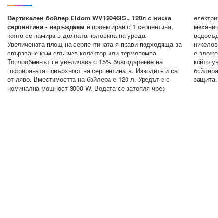
Вертикален бойлер Eldom WV12046ISL 120л с ниска
електри
серпентина - неръждаем
е проектиран с 1 серпентина,
механично управление. Серпентината и
която се намира в долната половина на уреда.
водосъдържателят са изработени от неръждаема хром-
Увеличената площ на серпентината я прави подходяща за
никелова легирана стомана AISI 316L. В този вид стомана
свързване към слънчев колектор или термопомпа.
е вложен допълнително химичният елемент Молибден,
Топлообменът се увеличава с 15% благодарение на
който увеличава здравината и издръжливостта на
гофрираната повърхност на серпентината. Изводите и са
бойлера. Бойлерът на Елдом е с уникална 6-степенна
от ляво. Вместимостта на бойлера е 120 л. Уредът е с
защита.
номинална мощност 3000 W. Водата се затопля чрез