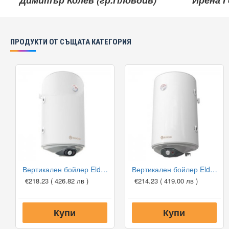
Димитър Колев (гр.Пловдив)
Ирена Г
ПРОДУКТИ ОТ СЪЩАТА КАТЕГОРИЯ
Вертикален бойлер Eldom WV08046TLG 80л с лява серпентина
Вертикален бойлер Eldom WV08046TRG 80л с дясна серпентина
€218.23
( 426.82 лв )
€214.23
( 419.00 лв )
Купи
Купи