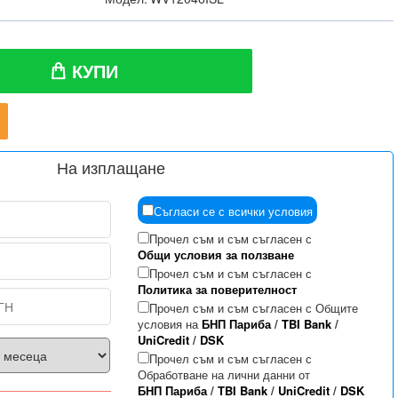
КУПИ
На изплащане
Съгласи се с всички условия
Прочел съм и съм съгласен с
Общи условия за ползване
Прочел съм и съм съгласен с
Политика за поверителност
Прочел съм и съм съгласен с Общите
условия на
БНП Париба
/
TBI Bank
/
UniCredit
/
DSK
Прочел съм и съм съгласен с
Обработване на лични данни от
БНП Париба
/
TBI Bank
/
UniCredit
/
DSK