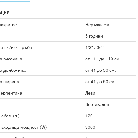
АЦИИ
покритие
Неръждаем
5 години
а вх./изх. тръба
1/2" / 3/4"
а височина
от 111 до 110 см.
на дълбочина
от 41 до 50 см.
на ширина
от 41 до 50 см.
серпентина
Леви
Вертикален
обем (л.)
120
 входяща мощност (W)
3000