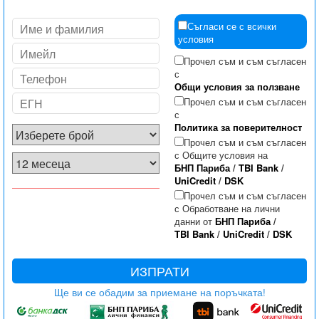
Съгласи се с всички
условия
Прочел съм и съм съгласен
с
Общи условия за ползване
Прочел съм и съм съгласен
с
Политика за поверителност
Прочел съм и съм съгласен
с Общите условия на
БНП Париба
/
TBI Bank
/
UniCredit
/
DSK
Прочел съм и съм съгласен
с Обработване на лични
данни от
БНП Париба
/
TBI Bank
/
UniCredit
/
DSK
ИЗПРАТИ
Ще ви се обадим за приемане на поръчката!