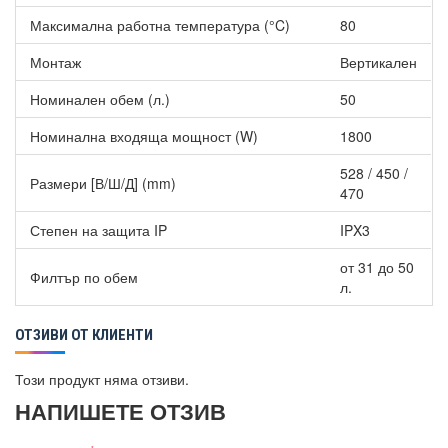
се дължи на естествените свойства на титана, които
предпазват от ръжда и предотвратяват образуването на
Максимална работна температура (°C)
80
варовик в резервоара, а също така и действието на големия
магнезиев анод.
Монтаж
Вертикален
Други по-важни характеристики на Вертикален бойлер
Ariston LYDOS WIFI 50 V 1.8K EN EU
Номинален обем (л.)
50
Програмиране на седмична база: до 2 дневни цикъла на
Номинална входяща мощност (W)
1800
загряване.
Готовновност на душа: В приложението виждате броят
528 / 450 /
Размери [В/Ш/Д] (mm)
на наличните душове в момента.
470
Оставащото време за загряване: В приложението също
има информация за оставащото време за достигане на
Степен на защита IP
IPX3
зададената температура.
от 31 до 50
Филтър по обем
л.
ОТЗИВИ ОТ КЛИЕНТИ
Този продукт няма отзиви.
НАПИШЕТЕ ОТЗИВ