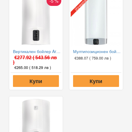
Изчерпан
-5 %
Вертикален бойлер Ariston LYDOS PLUS 80 V 1.8K EU
Мултипозиционен бойлер Ariston VELIS EVO 50 EU V/H
€277.92
( 543.56 лв
€388.07
( 759.00 лв )
)
€265.00
( 518.29 лв )
Купи
Купи