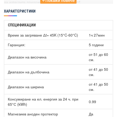
да изтеглите приложението за iOS и Android.
WaterPlus
ХАРАКТЕРИСТИКИ
Тази иновативна технология позволява да разполагате с до
16% допълнителна топла вода, за да осигурите допълнителен
СПЕЦИФИКАЦИИ
горещ душ по всяко едно време.
Време за загряване Δt= 45K (15°C-60°C)
1ч 27мин
Функция ECO EVO от CoreTech
Гаранция:
5 години
Вертикален бойлер Ariston LYDOS WIFI 50 V 1.8K EN EU
разполага с функция ECO EVO, с която могат да се постигнат
от 51 до 60
Диапазон на височина
до 14% по-ниски разходи на електроенергия.
см.
Италиански дизайн
от 41 до 50
Диапазон на дълбочина
см.
Елегантна и дискретна визия на модела, проектирана от
италиански промишлени дизайнери.
от 41 до 50
Диапазон на ширина
см.
TitanShield
Консумиране на ел. енергия за 24 ч. при
Дълъг живот на бойлера, гарантиран от ексклузивната
0.99
65°С (kWh)
технология TitanShield. Вътрешната повърхност на продукта е
двойно защитена и предотвратява появата на корозия. Това
Магнезиев аноден протектор
Да