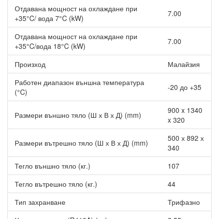
Отдавана мощност на охлаждане при
7.00
+35°C/ вода 7°C (kW)
Отдавана мощност на охлаждане при
7.00
+35°C/вода 18°C (kW)
Произход
Малайзия
Работен диапазон външна температура
-20 до +35
(°C)
900 x 1340
Размери външно тяло (Ш х В х Д) (mm)
x 320
500 х 892 х
Размери вътрешно тяло (Ш х В х Д) (mm)
340
Тегло външно тяло (кг.)
107
Тегло вътрешно тяло (кг.)
44
Тип захранване
Трифазно