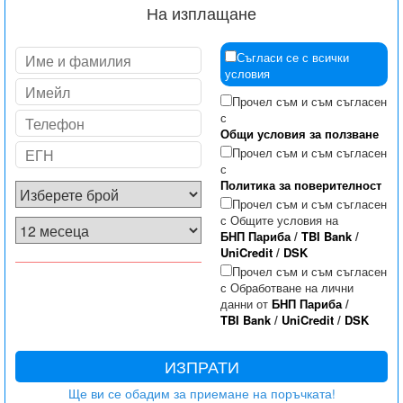
На изплащане
Съгласи се с всички
условия
Прочел съм и съм съгласен
с
Общи условия за ползване
Прочел съм и съм съгласен
с
Политика за поверителност
Прочел съм и съм съгласен
с Общите условия на
БНП Париба
/
TBI Bank
/
UniCredit
/
DSK
Прочел съм и съм съгласен
с Обработване на лични
данни от
БНП Париба
/
TBI Bank
/
UniCredit
/
DSK
ИЗПРАТИ
Ще ви се обадим за приемане на поръчката!