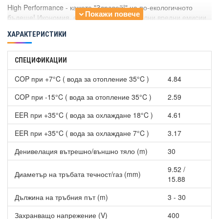
High Performance - кажете "Здравей!" на по-екологичното
бъдеще! Икономия, ефективност, минимални вредни емисии
и минимум заето пространство - така могат да се обобщят
ХАРАКТЕРИСТИКИ
термопомпите на Panasonic.
"Зелено" високоефективно отопление -
Термопомпа Panasonic
СПЕЦИФИКАЦИИ
Aquarea WH-SDC0709J3E5/WH-UD07JE5, 7 kW, отопление,
охлаждане и БГВ
използва възобновяем и безплатен
COP при +7°C ( вода за отопление 35°C )
4.84
енергоизточник - въздуха, за отопление и климатизация на
дома, както и за производство на гореща вода за бита. Тази
COP при -15°C ( вода за отопление 35°C )
2.59
термопомпа е много по-гъвкава и ценово ефективна
алтернатива на класическия котел на изкопаеми горива.
EER при +35°C ( вода за охлаждане 18°C )
4.61
Възможна е
адаптация към съществуващи инсталации
-
EER при +35°C ( вода за охлаждане 7°C )
3.17
допълнителен бойлер или нови - подово отопление,
радиатори или вентилаторни отоплителни уреди. Идеален
Денивелация вътрешно/външно тяло (m)
30
заместител на старите котли на газ и твърдо гориво.
9.52 /
Диаметър на тръбата течност/газ (mm)
Висока ефективност
- енергиен клас A++ в режим на
15.88
отопление (при 35°C на изходящата вода и външна
температура +7°C) и клас А++ при загряване на топла вода
Дължина на тръбния път (m)
3 - 30
(до 55°C).
Други характеристики на Термопомпа Panasonic Aquarea
Захранващо напрежение (V)
400