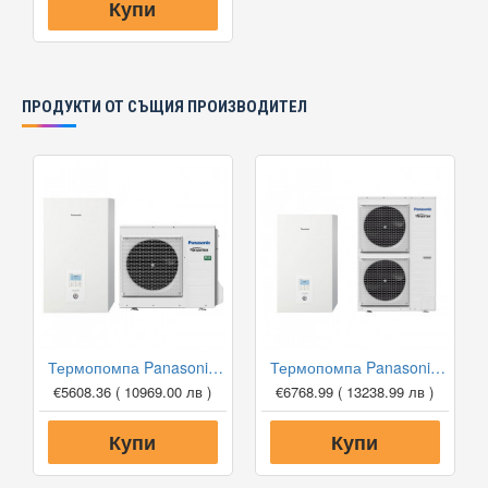
Купи
ПРОДУКТИ ОТ СЪЩИЯ ПРОИЗВОДИТЕЛ
Термопомпа Panasonic Aquarea WH-SDC0709J3E5/WH-UD07JE5, 7 kW, отопление, охлаждане и БГВ
Термопомпа Panasonic Aquarea WH-SXC09H3E5/WH-UX09HE5 T-CAP, 9 kW, отопление, охлаждане и БГВ
€5608.36
( 10969.00 лв )
€6768.99
( 13238.99 лв )
Купи
Купи