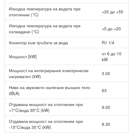
WH-SDC0709J3E5/WH-UD07JE5, 7 kW, отопление,
охлаждане и БГВ
Изходна температура на водата при
+20 до +55
отопление (°C)
Тиха и спокойна среда - настройка за допълнително
намаляване на шума (Нощен режим).
Изходна температура на водата при
Гореща вода с температура до 55°C - наличие на топла
+5 до +20
охлаждане (°C)
вода по всяко време.
Вътрешните тела са по избор на потребителя - подово
Конектор към тръбата за вода
R1 1/4
отопление, радиатори, вентилаторни конвектори.
от 6 до 10
Мощност [kW]
kW
Мощност на интегрирания електрически
3.00
нагревател (kW)
Ниво на звуковото налягане външно тяло
63
dB(A)
Отдавана мощност на отопление при
9.00
+7°C/вода 35°C (kW)
Отдавана мощност на отопление при
8.30
-15°C/вода 35°C (kW)