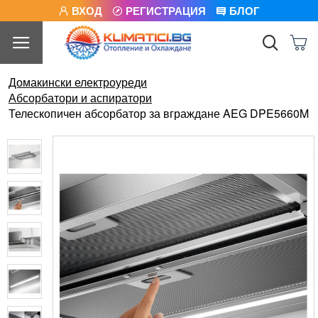
ВХОД
РЕГИСТРАЦИЯ
БЛОГ
Домакински електроуреди
Абсорбатори и аспиратори
Телескопичен абсорбатор за вграждане AEG DPE5660M