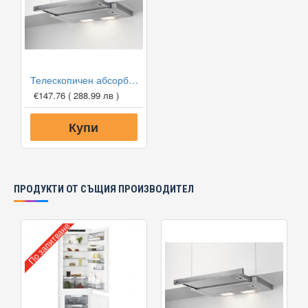
Телескопичен абсорбатор за вграждане AEG DPB3632S, 410 м3/ч
€147.76
( 288.99 лв )
Купи
ПРОДУКТИ ОТ СЪЩИЯ ПРОИЗВОДИТЕЛ
По запитване