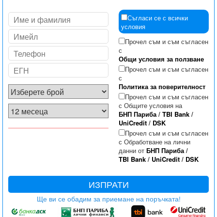
Съгласи се с всички
условия
Прочел съм и съм съгласен
с
Общи условия за ползване
Прочел съм и съм съгласен
с
Политика за поверителност
Прочел съм и съм съгласен
с Общите условия на
БНП Париба
/
TBI Bank
/
UniCredit
/
DSK
Прочел съм и съм съгласен
с Обработване на лични
данни от
БНП Париба
/
TBI Bank
/
UniCredit
/
DSK
ИЗПРАТИ
Ще ви се обадим за приемане на поръчката!