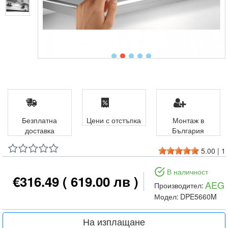
Безплатна
Цени с отстъпка
Монтаж в
доставка
България
5.00
|
1
В наличност
€316.49
( 619.00 лв )
AEG
Производител:
Модел:
DPE5660M
На изплащане