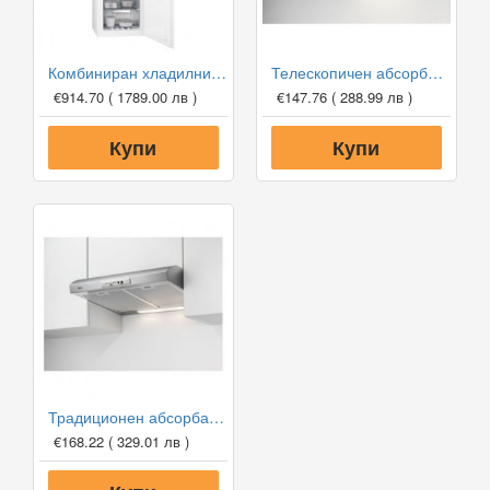
Комбиниран хладилник с фризер за вграждане AEG SCE818E6TS NoFrost
Телескопичен абсорбатор за вграждане AEG DPB3632S, 410 м3/ч
€914.70
( 1789.00 лв )
€147.76
( 288.99 лв )
Купи
Купи
Традиционен абсорбатор AEG DUB1611M
€168.22
( 329.01 лв )