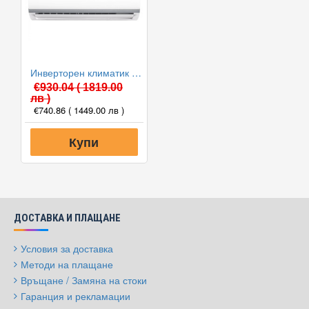
Инверторен климатик Bosch CL2000U W 35 E/CL2000 35 E Climate 2000, 12000 BTU, Клас A++
€930.04
( 1819.00
лв )
€740.86
( 1449.00 лв )
Купи
ДОСТАВКА И ПЛАЩАНЕ
Условия за доставка
Методи на плащане
Връщане / Замяна на стоки
Гаранция и рекламации