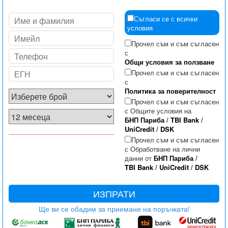
Съгласи се с всички
условия
Прочел съм и съм съгласен
с
Общи условия за ползване
Прочел съм и съм съгласен
с
Политика за поверителност
Прочел съм и съм съгласен
с Общите условия на
БНП Париба
/
TBI Bank
/
UniCredit
/
DSK
Прочел съм и съм съгласен
с Обработване на лични
данни от
БНП Париба
/
TBI Bank
/
UniCredit
/
DSK
ИЗПРАТИ
Ще ви се обадим за приемане на поръчката!