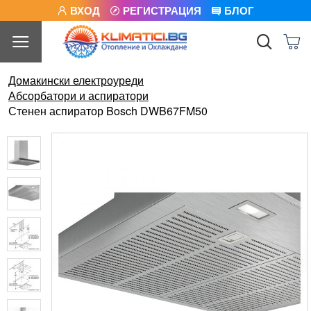
ВХОД
РЕГИСТРАЦИЯ
БЛОГ
Домакински електроуреди
Абсорбатори и аспиратори
Стенен аспиратор Bosch DWB67FM50