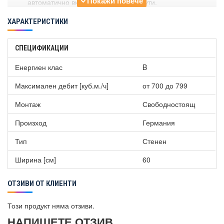
автоматично включване през 6 минути.
Двуканален вентилатор с голяма мощност.
ХАРАКТЕРИСТИКИ
Енергоефективен кондензаторен двигател.
LED осветление на работното място.
Филтърът е с покритие от неръждаема стомана. Може
СПЕЦИФИКАЦИИ
да се мие в миялна машина.
Метален филтър за мазнини. Може да се мие в
Енергиен клас
B
съдомиялна машина.
Максимален дебит [куб.м./ч]
от 700 до 799
Монтаж
Свободностоящ
Произход
Германия
Тип
Стенен
Ширина [см]
60
ОТЗИВИ ОТ КЛИЕНТИ
Този продукт няма отзиви.
НАПИШЕТЕ ОТЗИВ