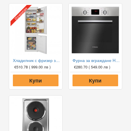
Изчерпан
Хладилник с фризер за вграждане HANSA BK316.3FA
Фурна за вграждане HANSA BOEI68461
€510.78
( 999.00 лв )
€280.70
( 549.00 лв )
Купи
Купи