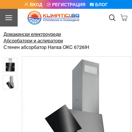
ВХОД
РЕГИСТРАЦИЯ
БЛОГ
Домакински електроуреди
Абсорбатори и аспиратори
Стенен абсорбатор Hansa OKC 6726IH