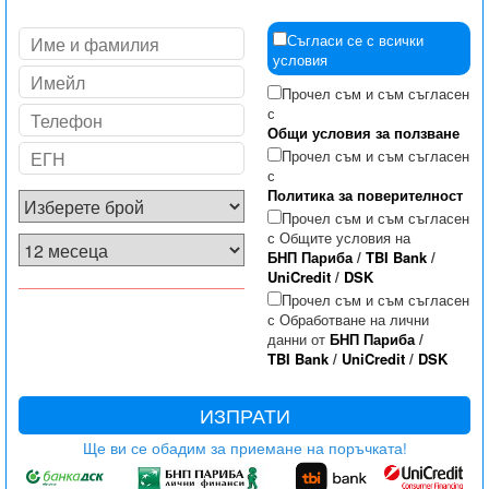
Съгласи се с всички
условия
Прочел съм и съм съгласен
с
Общи условия за ползване
Прочел съм и съм съгласен
с
Политика за поверителност
Прочел съм и съм съгласен
с Общите условия на
БНП Париба
/
TBI Bank
/
UniCredit
/
DSK
Прочел съм и съм съгласен
с Обработване на лични
данни от
БНП Париба
/
TBI Bank
/
UniCredit
/
DSK
ИЗПРАТИ
Ще ви се обадим за приемане на поръчката!