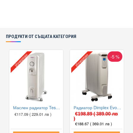
ПРОДУКТИ ОТ СЪЩАТА КАТЕГОРИЯ
Изчерпан
Изчерпан
-5 %
Маслен радиатор Tesy CC 2510 E05 R
Радиатор Dimplex EvoRad 2000W
€117.09
( 229.01 лв )
€198.89
( 389.00 лв
)
€188.67
( 369.01 лв )