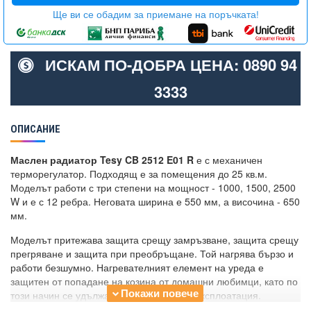
Ще ви се обадим за приемане на поръчката!
ИСКАМ ПО-ДОБРА ЦЕНА: 0890 94
3333
ОПИСАНИЕ
Маслен радиатор Tesy CB 2512 E01 R
е с механичен
терморегулатор. Подходящ е за помещения до 25 кв.м.
Моделът работи с три степени на мощност - 1000, 1500, 2500
W и е с 12 ребра. Неговата ширина е 550 мм, а височина - 650
мм.
Моделът притежава защита срещу замръзване, защита срещу
прегряване и защита при преобръщане. Той нагрява бързо и
работи безшумно. Нагревателният елемент на уреда е
защитен от попадане на козина от домашни любимци, като по
този начин се удължава неговата дълга експлоатация.