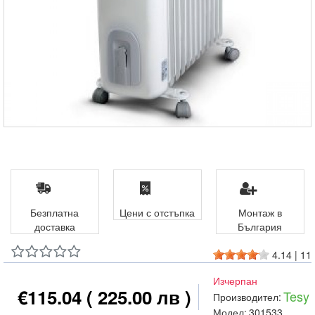
Безплатна
Цени с отстъпка
Монтаж в
доставка
България
4.14
|
11
Изчерпан
€115.04
( 225.00 лв )
Tesy
Производител:
Модел:
301533