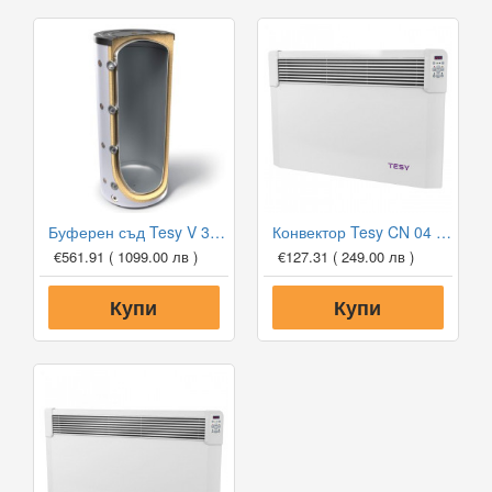
Буферен съд Tesy V 300 65 F41 P4 за отоплителни инсталации
Конвектор Tesy CN 04 150 EIS W, 1500W, Електронен термостат
€561.91
( 1099.00 лв )
€127.31
( 249.00 лв )
Купи
Купи