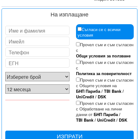
На изплащане
Съгласи се с всички
условия
Прочел съм и съм съгласен
с
Общи условия за ползване
Прочел съм и съм съгласен
с
Политика за поверителност
Прочел съм и съм съгласен
с Общите условия на
БНП Париба
/
TBI Bank
/
UniCredit
/
DSK
Прочел съм и съм съгласен
с Обработване на лични
данни от
БНП Париба
/
TBI Bank
/
UniCredit
/
DSK
ИЗПРАТИ