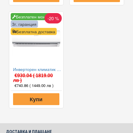
Безплатен монтаж
-20 %
3г. гаранция
Безплатна доставка
Инверторен климатик Bosch CL2000U W 35 E/CL2000 35 E Climate 2000, 12000 BTU, Клас A++
€930.04
( 1819.00
лв )
€740.86
( 1449.00 лв )
Купи
ДОСТАВКА И ПЛАЩАНЕ