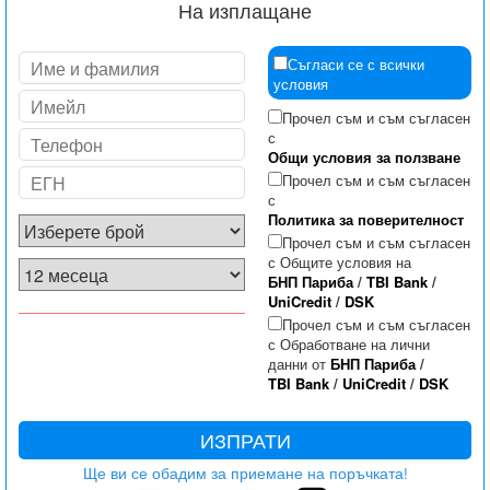
На изплащане
Съгласи се с всички
условия
Прочел съм и съм съгласен
с
Общи условия за ползване
Прочел съм и съм съгласен
с
Политика за поверителност
Прочел съм и съм съгласен
с Общите условия на
БНП Париба
/
TBI Bank
/
UniCredit
/
DSK
Прочел съм и съм съгласен
с Обработване на лични
данни от
БНП Париба
/
TBI Bank
/
UniCredit
/
DSK
ИЗПРАТИ
Ще ви се обадим за приемане на поръчката!