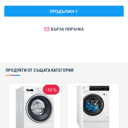
Регулируема височина на основата: 16.5 см.
Регулируема дълбочина на основата: 6.5 см.
ПРОДЪЛЖИ
Размери: 82 x 59.5 x 58 см. (В x Ш x Д)
Регулируеми отпред задни крачета
За пълно вграждане
БЪРЗА ПОРЪЧКА
ПРОДУКТИ ОТ СЪЩАТА КАТЕГОРИЯ
-10 %