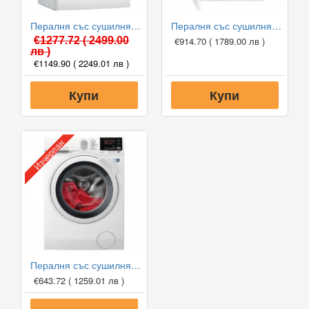
Пералня със сушилня Bosch WDU8H541EU, 1400 обр/мин, 10/6 кг
Пералня със сушилня за вграждане Electrolux EW7W368SI, 1600 обр/мин, 8/4 кг
€1277.72
( 2499.00
€914.70
( 1789.00 лв )
лв )
€1149.90
( 2249.01 лв )
Купи
Купи
Изчерпан
Пералня със сушилня AEG L7WBG47W Серия 7000, 1400 обр/мин, 7/4 кг
€643.72
( 1259.01 лв )