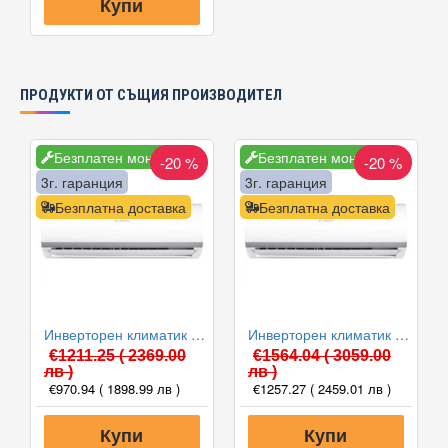
Купи
ПРОДУКТИ ОТ СЪЩИЯ ПРОИЗВОДИТЕЛ
Безплатен монтаж
Безплатен монтаж
-20 %
-20 %
3г. гаранция
3г. гаранция
Безплатна доставка
Безплатна доставка
Инверторен климатик Bosch CL2000U W 53 E/CL2000 53 E Climate 2000, 18000 BTU, Клас A++
Инверторен климатик Bosch CL2000U W 70 E/CL2000 70 E Climate 2000, 24000 BTU, Клас A++
€1211.25
( 2369.00
€1564.04
( 3059.00
лв )
лв )
€970.94
( 1898.99 лв )
€1257.27
( 2459.01 лв )
Купи
Купи