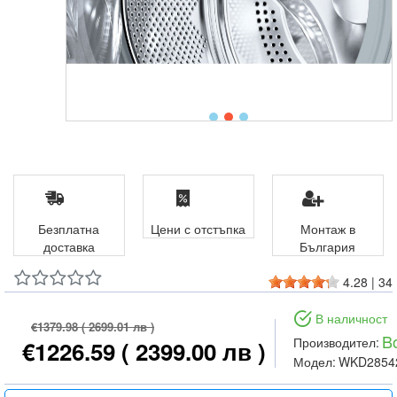
Безплатна
Цени с отстъпка
Монтаж в
доставка
България
4.28
|
34
В наличност
€1379.98
( 2699.01 лв )
B
Производител:
€1226.59
( 2399.00 лв )
Модел:
WKD2854