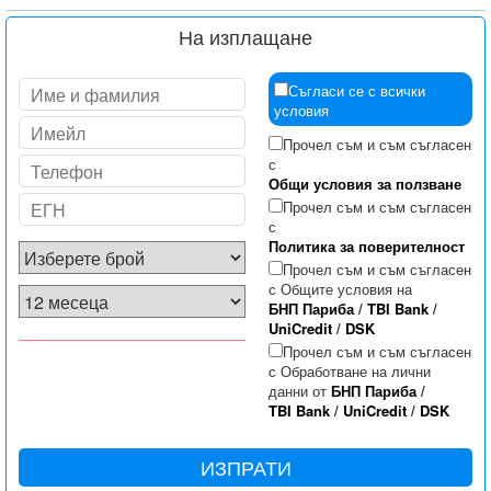
На изплащане
Съгласи се с всички
условия
Прочел съм и съм съгласен
с
Общи условия за ползване
Прочел съм и съм съгласен
с
Политика за поверителност
Прочел съм и съм съгласен
с Общите условия на
БНП Париба
/
TBI Bank
/
UniCredit
/
DSK
Прочел съм и съм съгласен
с Обработване на лични
данни от
БНП Париба
/
TBI Bank
/
UniCredit
/
DSK
ИЗПРАТИ