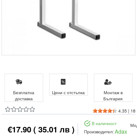
Безплатна
Цени с отстъпка
Монтаж в
доставка
България
4.35
|
18
В наличност
Мо
€17.90
( 35.01 лв )
Adax
Производител: