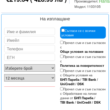
Hans
Производител:
Модел:
1103105
На изплащане
Съгласи се с всички
условия
Прочел съм и съм съгласен
с
Общи условия за ползване
Прочел съм и съм съгласен
с
Политика за поверителност
Прочел съм и съм съгласен
с Общите условия на
БНП Париба
/
TBI Bank
/
UniCredit
/
DSK
Прочел съм и съм съгласен
с Обработване на лични
данни от
БНП Париба
/
TBI Bank
/
UniCredit
/
DSK