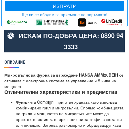
ИЗПРАТИ
Ще ви се обадим за приемане на поръчката!
ИСКАМ ПО-ДОБРА ЦЕНА: 0890 94
3333
ОПИСАНИЕ
Микровълнова фурна за вграждане HANSA AMM20BEIH
се
отличава с електронна система за управление и 5 нива на
мощност.
Отличителни характеристики и предимства
Функцията Combigrill приготвя храната като използва
комбинирано грил и мигровълни. Спрямо комбинацията
на грила и мощността на микровълните може да
приготвяте ястия като ориз, печени картофи, запеканки
или пилешко. Загрява равномерно и образувахрупкава