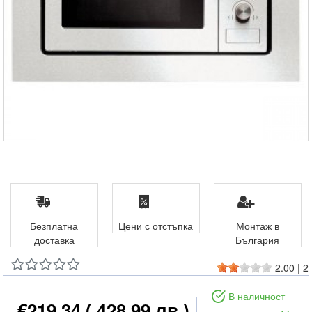
Безплатна
Цени с отстъпка
Монтаж в
доставка
България
2.00
|
2
В наличност
€219.34
( 428.99 лв )