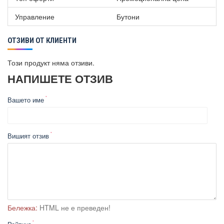
Отваряне на “клик”.
Управление
Бутони
Макс. мощност - 800 W.
Grill конвенционален - 1000 W.
Електронен таймер - 95 минути.
ОТЗИВИ ОТ КЛИЕНТИ
LED дисплей.
Този продукт няма отзиви.
НАПИШЕТЕ ОТЗИВ
Вашето име
Вишият отзив
Бележка:
HTML не е преведен!