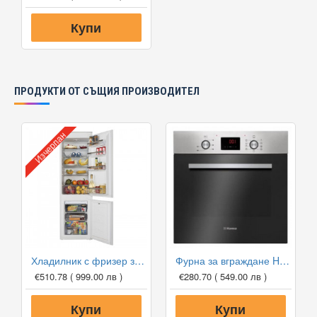
Купи
ПРОДУКТИ ОТ СЪЩИЯ ПРОИЗВОДИТЕЛ
Изчерпан
Хладилник с фризер за вграждане HANSA BK316.3FA
Фурна за вграждане HANSA BOEI68461
€510.78
( 999.00 лв )
€280.70
( 549.00 лв )
Купи
Купи