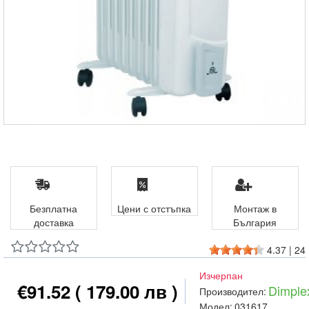
Безплатна
Цени с отстъпка
Монтаж в
доставка
България
4.37
|
24
Изчерпан
€91.52
( 179.00 лв )
Dimple
Производител:
Модел:
031617