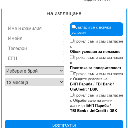
На изплащане
Съгласи се с всички
условия
Прочел съм и съм съгласен
с
Общи условия за ползване
Прочел съм и съм съгласен
с
Политика за поверителност
Прочел съм и съм съгласен
с Общите условия на
БНП Париба
/
TBI Bank
/
UniCredit
/
DSK
Прочел съм и съм съгласен
с Обработване на лични
данни от
БНП Париба
/
TBI Bank
/
UniCredit
/
DSK
ИЗПРАТИ