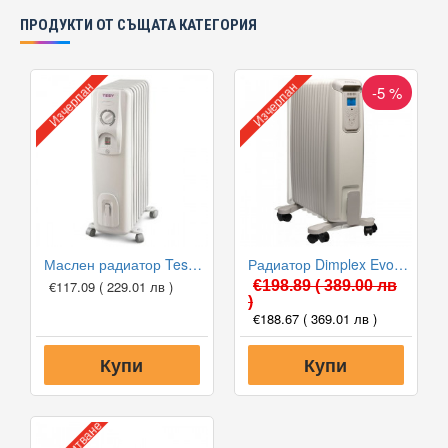
ПРОДУКТИ ОТ СЪЩАТА КАТЕГОРИЯ
Изчерпан
Изчерпан
-5 %
Маслен радиатор Tesy CC 2510 E05 R
Радиатор Dimplex EvoRad 2000W
€117.09
( 229.01 лв )
€198.89
( 389.00 лв
)
€188.67
( 369.01 лв )
Купи
Купи