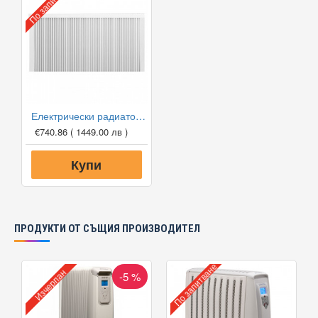
По запитване
Електрически радиатор Tedan TT-KS 2500W
€740.86
( 1449.00 лв )
Купи
ПРОДУКТИ ОТ СЪЩИЯ ПРОИЗВОДИТЕЛ
По запитване
Изчерпан
-5 %