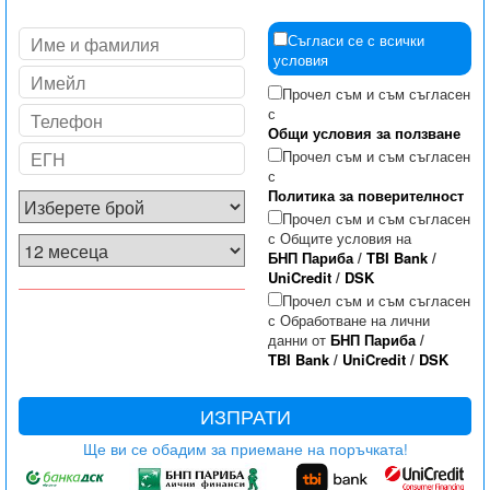
Съгласи се с всички
условия
Прочел съм и съм съгласен
с
Общи условия за ползване
Прочел съм и съм съгласен
с
Политика за поверителност
Прочел съм и съм съгласен
с Общите условия на
БНП Париба
/
TBI Bank
/
UniCredit
/
DSK
Прочел съм и съм съгласен
с Обработване на лични
данни от
БНП Париба
/
TBI Bank
/
UniCredit
/
DSK
ИЗПРАТИ
Ще ви се обадим за приемане на поръчката!