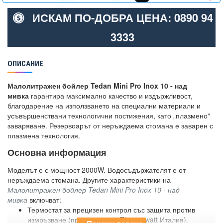
ИСКАМ ПО-ДОБРА ЦЕНА: 0890 94
3333
ОПИСАНИЕ
Малолитражен бойлер Tedan Mini Pro Inox 10 - над
мивка
гарантира максимално качество и издържливост,
благодарение на използването на специални материали и
усъвършенствани технологични постижения, като „плазмено“
заваряване. Резервоарът от неръждаема стомана е заварен с
плазмена технология.
Основна информация
Моделът е с мощност 2000W. Водосъдържателят е от
неръждаема стомана. Другите характеристики на
Малолитражен бойлер Tedan Mini Pro Inox 10 - над
мивка
включват:
Термостат за прецизен контрол със защита против
измръзване (произведен от Thermowatt Италия).