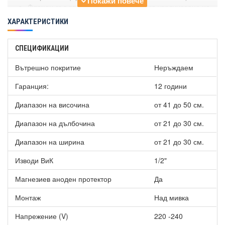
Фланец със специална конструкция за увеличаване на
надеждността и сигурността на уреда.
ХАРАКТЕРИСТИКИ
Магнезиев анод с 50% по-дълъг живот за перфектна
антикорозионна защита.
Максимална работна температура до 75°С.
СПЕЦИФИКАЦИИ
Диаметър на тръбите (ВИК): 3/8".
Включени нипел-муфа 3/8" М х 1/2" Ж.
Вътрешно покритие
Неръждаем
Уредът се доставя с клапан и термостат.
Гаранция:
12 години
Тръба за изход на топла вода - хром никел.
Диапазон на височина
от 41 до 50 см.
Диапазон на дълбочина
от 21 до 30 см.
Диапазон на ширина
от 21 до 30 см.
Изводи ВиК
1/2"
Магнезиев аноден протектор
Да
Монтаж
Над мивка
Напрежение (V)
220 -240