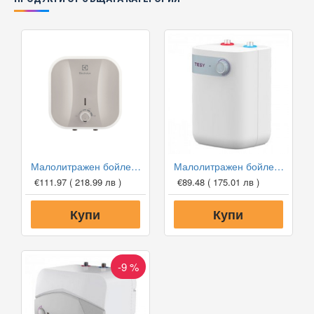
Малолитражен бойлер Electrolux EWH 10 Q O - над мивка
Малолитражен бойлер TESY GCU 0515 M02 RC 5л - под мивка
€111.97
( 218.99 лв )
€89.48
( 175.01 лв )
Купи
Купи
-9 %