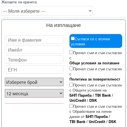
Желаете ли крачета
На изплащане
Съгласи се с всички
условия
Прочел съм и съм съгласен
с
Общи условия за ползване
Прочел съм и съм съгласен
с
Политика за поверителност
Прочел съм и съм съгласен
с Общите условия на
БНП Париба
/
TBI Bank
/
UniCredit
/
DSK
Прочел съм и съм съгласен
с Обработване на лични
данни от
БНП Париба
/
TBI Bank
/
UniCredit
/
DSK