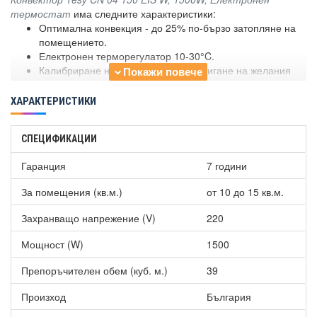
термостат
има следните характеристики:
Оптимална конвекция - до 25% по-бързо затопляне на
помещението.
Електронен терморегулатор 10-30°C.
Калибриране на термостата за постигане на желания
комфорт - температурна корекция ±4°С.
Седмичен програматор 24/7 със стъпка от 30 мин.
ХАРАКТЕРИСТИКИ
Адаптивен старт с опция вкл./изкл. - спестява енергия.
Функция „Отворен прозорец/врата“ - пести енергия при
СПЕЦИФИКАЦИИ
засичане на отворен прозорец.
Защита от водни пръски IP24.
Гаранция
7 години
Функция за отложен старт - 96 часа.
Клас I.
За помещения (кв.м.)
от 10 до 15 кв.м.
Защита против замръзване - фиксирана на 5°C, с опция
за вкл. / изкл.
Захранващо напрежение (V)
220
Защита от деца - заключване на клавиатурата.
Защита от прегряване.
Мощност (W)
1500
Препоръчителен обем (куб. м.)
39
Произход
България