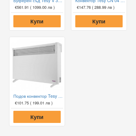
Буферен съд Tesy V 300 65 F41 P4 за отоплителни инсталации
Конвектор Tesy CN 04 200 EIS W, 2000W, Електронен термостат
€561.91
( 1099.00 лв )
€147.76
( 288.99 лв )
Купи
Купи
Подов конвектор Tesy CN 03 150 MIS F
€101.75
( 199.01 лв )
Купи