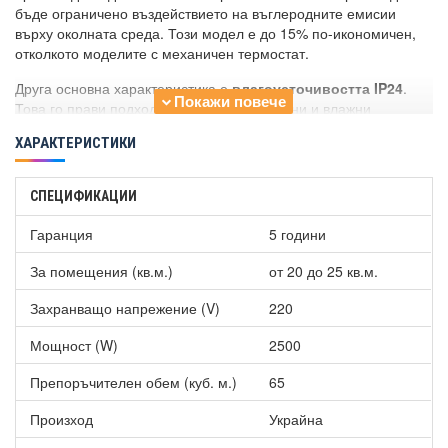
бъде ограничено въздействието на въглеродните емисии
върху околната среда. Този модел е до 15% по-икономичен,
отколкото моделите с механичен термостат.
Друга основна характеристика е
влагоусточивостта IP24
.
Това го прави подходящ за употреба в бани и влажни
помещения, тъй като издържа на водни пари и пръски. Да не
ХАРАКТЕРИСТИКИ
се мокри директно!
За какво служат
седмичната програма и таймерът
?
СПЕЦИФИКАЦИИ
Седмичната програма е за индивидуални нужди и еко режим,
а таймерът се настройва за прекъсване на отоплението в
Гаранция
5 години
определено време.
За помещения (кв.м.)
от 20 до 25 кв.м.
Конвектор Bosch HC 4000-25, 2500W, Електронен
програмируем термостат
разполага със следните защити:
Захранващо напрежение (V)
220
Защита от прегряване - не е нужен рестарт.
Мощност (W)
2500
Защита срещу преобръщане - в случай, че конвекторът
падне, нагряването спира.
Препоръчителен обем (куб. м.)
65
Заключване на клавиатурата - не може да се използва
от неоторизирано лице.
Произход
Украйна
Защита от замръзване - фиксирано на 7°С.