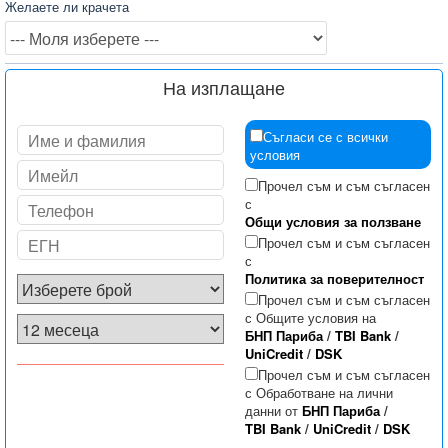
Желаете ли крачета
На изплащане
Съгласи се с всички
условия
Прочел съм и съм съгласен
с
Общи условия за ползване
Прочел съм и съм съгласен
с
Политика за поверителност
Прочел съм и съм съгласен
с Общите условия на
БНП Париба
/
TBI Bank
/
UniCredit
/
DSK
Прочел съм и съм съгласен
с Обработване на лични
данни от
БНП Париба
/
TBI Bank
/
UniCredit
/
DSK