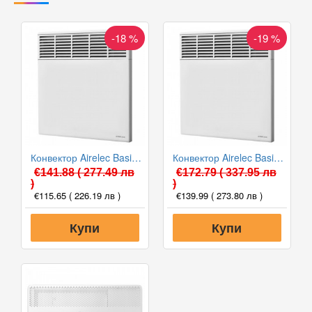
-18 %
-19 %
Конвектор Airelec Basic Pro 1500W, Електронен термостат
Конвектор Airelec Basic Pro 2500W, Електронен термостат
€141.88
( 277.49 лв
€172.79
( 337.95 лв
)
)
€115.65
( 226.19 лв )
€139.99
( 273.80 лв )
Купи
Купи