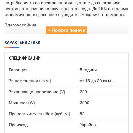
потреблението на електроенергия. Целта е да се ограничи
негативното влияние върху околната среда. До 15% по-голяма
икономичност в сравнение с уредите с механичен термостат.
Влагоустойчив
Подходящ е за монтаж в бани и мокри помещения, тъй като
притежава влагоустойчивост IP24. Издържа на водни пари и
ХАРАКТЕРИСТИКИ
пръски.
Електронно регулиране на температурата в помещението
СПЕЦИФИКАЦИИ
На дисплей се показва LED индикация за желаната и текуща
Гаранция
5 години
температура.
За помещения (кв.м.)
от 15 до 20 кв.м.
Седмична програма
Захранващо напрежение (V)
220
Индивидуални нужди и еко режим могат да се зададат със
седмичната програма.
Мощност (W)
2000
Таймер
Препоръчителен обем (куб. м.)
52
Конвектор Bosch HC 4000-20, 2000W, Електронен
Произход
Украйна
програмируем термостат
притежава таймер за прекъсване