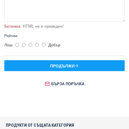
Еко режим
Програмиране на седмичен режим
Таймер 8 часа
Параметри
Индикатор за отопление.
Бележка:
HTML не е преведен!
Рейтинг
Лош
Добър
ПРОДЪЛЖИ
БЪРЗА ПОРЪЧКА
ПРОДУКТИ ОТ СЪЩАТА КАТЕГОРИЯ