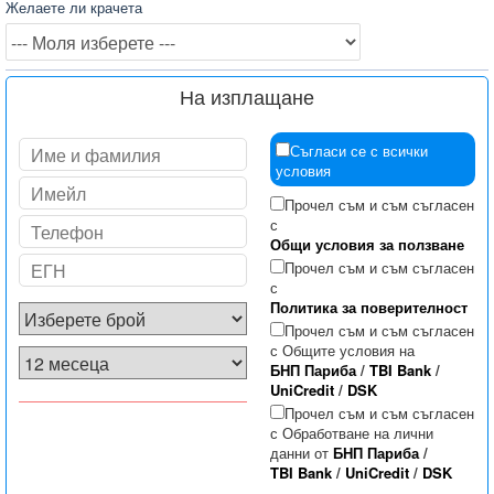
Желаете ли крачета
На изплащане
Съгласи се с всички
условия
Прочел съм и съм съгласен
с
Общи условия за ползване
Прочел съм и съм съгласен
с
Политика за поверителност
Прочел съм и съм съгласен
с Общите условия на
БНП Париба
/
TBI Bank
/
UniCredit
/
DSK
Прочел съм и съм съгласен
с Обработване на лични
данни от
БНП Париба
/
TBI Bank
/
UniCredit
/
DSK