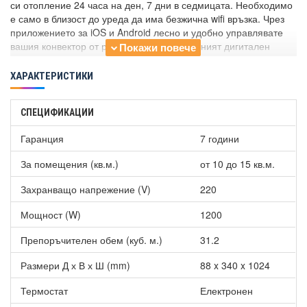
си отопление 24 часа на ден, 7 дни в седмицата. Необходимо
е само в близост до уреда да има безжична wifi връзка. Чрез
приложението за iOS и Android лесно и удобно управлявате
вашия конвектор от разстояние. Стандартният дигитален
термостат позволява и ръчно управление, винаги когато сте у
дома.
ХАРАКТЕРИСТИКИ
Други характеристики на
Конвектор ADAX CLEA CH 12 KWT
WiFi Black, 1200W, Дигитален програмируем термостат
СПЕЦИФИКАЦИИ
Височина - 340 мм.
Гаранция
Дължина - 1024 мм.
7 години
Мощност - 1200 W.
За помещения (кв.м.)
от 10 до 15 кв.м.
Захранващо напрежение (V)
220
Мощност (W)
1200
Препоръчителен обем (куб. м.)
31.2
Размери Д х В х Ш (mm)
88 x 340 x 1024
Термостат
Електронен