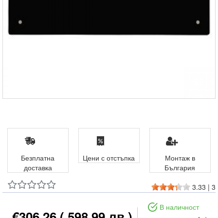
Безплатна
Цени с отстъпка
Монтаж в
доставка
България
3.33
|
3
В наличност
€306.26
( 598.99 лв )