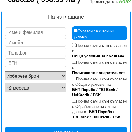
Adax
Производител:
На изплащане
Съгласи се с всички
условия
Прочел съм и съм съгласен
с
Общи условия за ползване
Прочел съм и съм съгласен
с
Политика за поверителност
Прочел съм и съм съгласен
с Общите условия на
БНП Париба
/
TBI Bank
/
UniCredit
/
DSK
Прочел съм и съм съгласен
с Обработване на лични
данни от
БНП Париба
/
TBI Bank
/
UniCredit
/
DSK