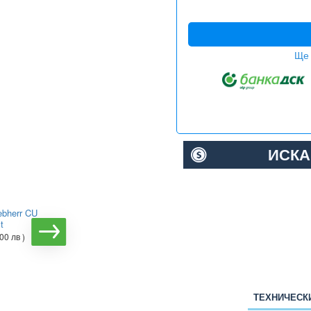
Ще 
ИСКА
ebherr CU
Комбиниран хладилник с
t
фризер Gorenje
NRK6181PW4 NoFrost
00 лв )
Plus, 179 см
€408.52
( 799.00 лв )
ТЕХНИЧЕСК