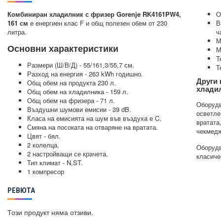
Комбиниран хладилник с фризер Gorenje RK4161PW4,
О
161 см
е енергиен клас F и общ полезен обем от 230
В
литра.
ч
М
Основни характеристики
М
Т
Размери (Ш/В/Д) - 55/161,3/55,7 см.
Т
Разход на енергия - 263 kWh годишно.
Други 
Общ обем на продукта 230 л.
хладил
Общ обем на хладилника - 159 л.
Общ обем на фризера - 71 л.
Оборудв
Въздушни шумови емисии - 39 dB.
осветле
Класа на емисията на шум във въздуха е C.
вратата
Смяна на посоката на отваряне на вратата.
чекмедж
Цвят - бял.
2 колелца.
Оборудв
2 настройващи се крачета.
класиче
Тип климат - N,ST.
1 компресор
РЕВЮТА
Този продукт няма отзиви.