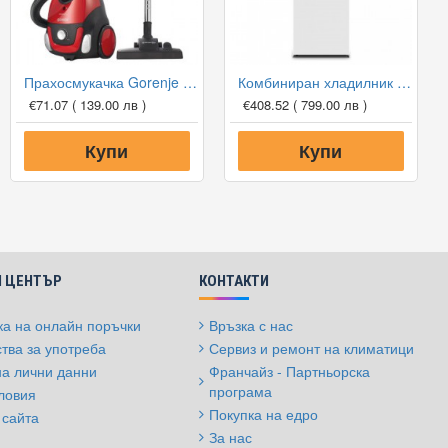
Прахосмукачка Gorenje VCEB11CXRII Compact XS, 800W
Комбиниран хладилник с фризер Gorenje NRK6181PW4 NoFrost Plus, 179 см
€71.07
( 139.00 лв )
€408.52
( 799.00 лв )
Купи
Купи
 ЦЕНТЪР
КОНТАКТИ
а на онлайн поръчки
Връзка с нас
тва за употреба
Сервиз и ремонт на климатици
на лични данни
Франчайз - Партньорска
програма
ловия
Покупка на едро
 сайта
За нас