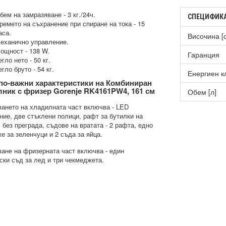
бем на замразяване - 3 кг./24ч.
СПЕЦИФИК
ремето на съхранение при спиране на тока - 15
аса.
Височина [
еханично управление.
ощност - 138 W.
Гаранция
егло нето - 50 кг.
егло бруто - 54 кг.
Енергиен к
по-важни характеристики на Комбиниран
ник с фризер Gorenje RK4161PW4, 161 см
Обем [л]
ането на хладилната част включва - LED
ние, две стъклени полици, рафт за бутилки на
, без преграда, съдове на вратата - 2 рафта, едно
е за зеленчуци и 2 съда за яйца.
ане на фризерната част включва - един
ски съд за лед и три чекмеджета.