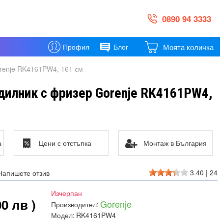
0890 94 3333
Моята количка
Профил
Блог
renje RK4161PW4, 161 см
дилник с фризер Gorenje RK4161PW4,
а
Цени с отстъпка
Монтаж в България
3.40
|
24
Напишете отзив
Изчерпан
00 лв )
Gorenje
Производител:
Модел:
RK4161PW4