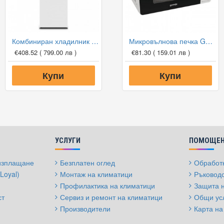
Комбиниран хладилник с фризер Gorenje NRK6181PW4 NoFrost Plus, 179 см
Микровълнова печка Gorenje MO20E1W, 20 л, 800 w
€408.52
( 799.00 лв )
€81.30
( 159.01 лв )
Купи
Купи
УСЛУГИ
ПОМОЩЕН
 изплащане
Безплатен оглед
Обработк
Loyal)
Монтаж на климатици
Ръководс
Профилактика на климатици
Защита 
ст
Сервиз и ремонт на климатици
Общи ус
Производители
Карта на