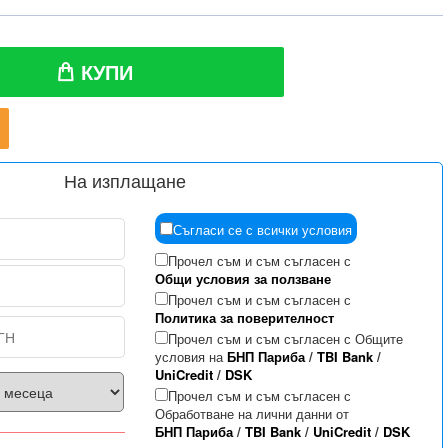
КУПИ
На изплащане
Съгласи се с всички условия
Прочел съм и съм съгласен с
Общи условия за ползване
Прочел съм и съм съгласен с
Политика за поверителност
Прочел съм и съм съгласен с Общите
условия на
БНП Париба
/
TBI Bank
/
UniCredit
/
DSK
Прочел съм и съм съгласен с
Обработване на лични данни от
БНП Париба
/
TBI Bank
/
UniCredit
/
DSK