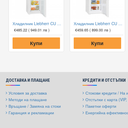
Хладилник Liebherr CU 331 SmartFrost
Хладилник Liebherr CU 281 SmartFrost
€485.22
( 949.01 лв )
€459.65
( 899.00 лв )
Купи
Купи
ДОСТАВКА И ПЛАЩАНЕ
КРЕДИТИ И ОТСТЪПКИ
Условия за доставка
Стокови кредити / На
Методи на плащане
Отстъпки с карта (VIP, 
Връщане / Замяна на стоки
Пакетни оферти
Гаранция и рекламации
Енергийна ефективно