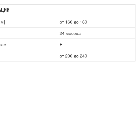
АЦИИ
см]
от 160 до 169
24 месеца
лас
F
от 200 до 249