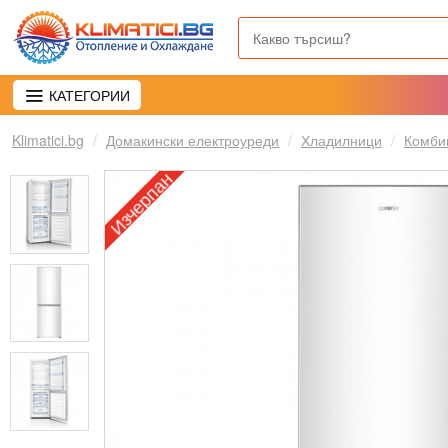
КАТЕГОРИИ
Klimatici.bg
Домакински електроуреди
Хладилници
Комби
Изчерпан