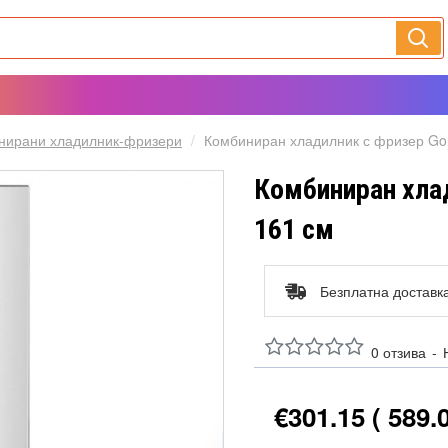
нирани хладилник-фризери
Комбиниран хладилник с фризер Go
Комбиниран хла
161 см
Безплатна доставк
0 отзива
-
€301.15
( 589.