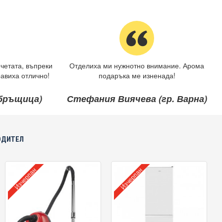
четата, въпреки
Отделиха ми нужнотно внимание. Арома
авиха отлично!
подаръка ме изненада!
ебръщица)
Стефания Виячева (гр. Варна)
ОДИТЕЛ
Изчерпан
Изчерпан