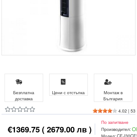
Безплатна
Цени с отстъпка
Монтаж в
доставка
България
4.02
|
53
По запитване
€1369.75
( 2679.00 лв )
O
Производител:
Модел:
CF-I30CE