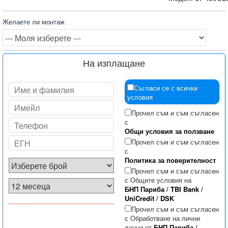
Желаете ли монтаж
На изплащане
Съгласи се с всички
условия
Прочел съм и съм съгласен
с
Общи условия за ползване
Прочел съм и съм съгласен
с
Политика за поверителност
Прочел съм и съм съгласен
с Общите условия на
БНП Париба
/
TBI Bank
/
UniCredit
/
DSK
Прочел съм и съм съгласен
с Обработване на лични
данни от
БНП Париба
/