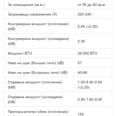
За помещения (кв.м.)
от 55 до 60 кв.м.
Захранващо напрежение (V)
220-240
Консумирана мощност (отопление)
2.60 (+2.20)
(kW)
Консумирана мощност (охлаждане)
2.36
(kW)
Мощност BTU
26 000 BTU
Ниво на шум (Външно тяло) (dB)
57
Ниво на шум (Вътрешно тяло) (dB)
40/48
Отдавана мощност (отопление)
1.00-9.40-9.94
(kW)
(+2.20)
Отдавана мощност (охлаждане)
0.90-7.60-9.00
(kW)
Препоръчителен обем (отопление)
150