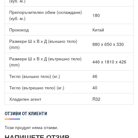
(куб. м.)
Препоръчителен обем (охлаждане)
180
(куб. м.)
Произход
Китай
Размери Ш х В х Д (външно тяло)
880 x 650 x 330
(mm)
Размери Ш х В х Д (вътрешно тяло)
446 x 1810 x 426
(mm)
Тегло (външно тяло) (кг.)
46
Тегло (вътрешно тяло) (кг.)
40
Хладилен агент
R32
ОТЗИВИ ОТ КЛИЕНТИ
Този продукт няма отзиви.
НАПИШЕТЕ ОТЗИВ