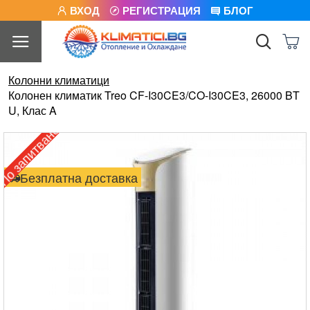
ВХОД
РЕГИСТРАЦИЯ
БЛОГ
Колонни климатици
Колонен климатик Treo CF-I30CE3/CO-I30CE3, 26000 BT
U, Клас A
о запитване
Безплатна доставка