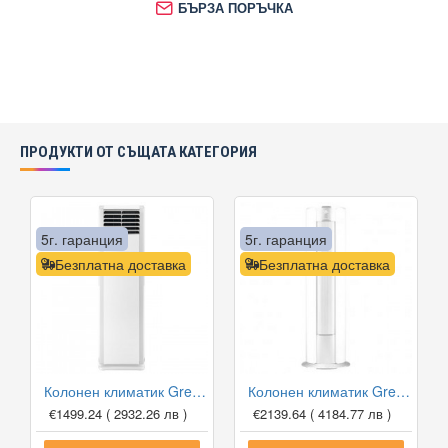
БЪРЗА ПОРЪЧКА
ПРОДУКТИ ОТ СЪЩАТА КАТЕГОРИЯ
5г. гаранция
5г. гаранция
Безплатна доставка
Безплатна доставка
Колонен климатик Gree GVH24AMXF/K6DNC7A WiFi, 24000 BTU, Клас A++
Колонен климатик Gree GVH24AK-K3DNC8A LCLH WiFi I-SHINE, 24000 BTU, Клас A++
€1499.24
( 2932.26 лв )
€2139.64
( 4184.77 лв )