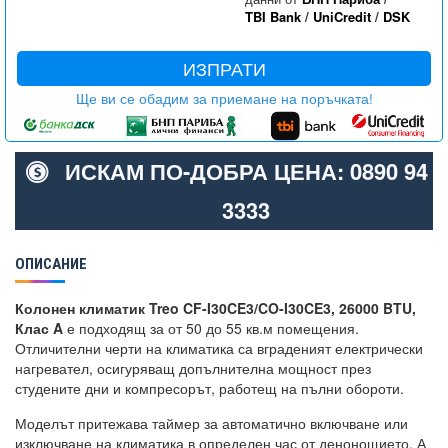
TBI Bank
/
UniCredit
/
DSK
ИЗПРАТИ
Ще ви се обадим за приемане на поръчката!
ИСКАМ ПО-ДОБРА ЦЕНА: 0890 94
3333
ОПИСАНИЕ
Колонен климатик Treo CF-I30CE3/CO-I30CE3, 26000 BTU,
Клас A
е подходящ за от 50 до 55 кв.м помещения.
Отличителни черти на климатика са вграденият електрически
нагревател, осигуряващ допълнителна мощност през
студените дни и компресорът, работещ на пълни обороти.
Моделът притежава таймер за автоматично включване или
изключване на климатика в определен час от денонощието. А