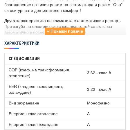
благодарение на тихия режим на вентилатора и режим “Сън”
си осигурявате допълнителен комфорт!
Друга характеристика на климатика е автоматичния рестарт.
При загуба на електрическо захранване, той се включва
автоматично в последно зададения режим.
ХАРАКТЕРИСТИКИ
СПЕЦИФИКАЦИИ
COP (коеф. на трансформация,
3.62 - клас A
отопление)
EER (хладилен коефициент,
3.22 - клас A
охлаждане)
Вид захранване
Монофазно
Енергиен клас отопление
A
Енергиен клас охлаждане
A