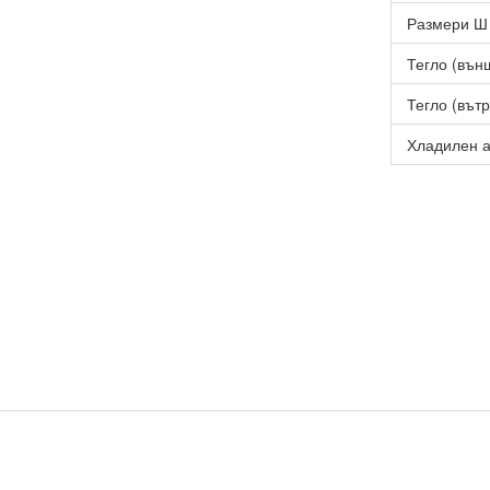
Размери Ш 
Тегло (външ
Тегло (вътр
Хладилен а