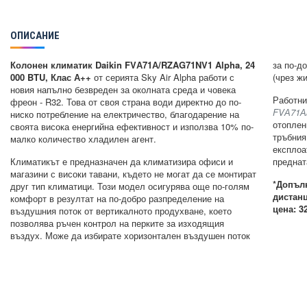
ОПИСАНИЕ
Колонен климатик Daikin FVА71А/RZAG71NV1 Alpha, 24
за по-д
000 BTU, Клас А++
от серията Sky Air Alpha работи с
(чрез ж
новия напълно безвреден за околната среда и човека
Работни
фреон - R32. Това от своя страна води директно до по-
FVА71А/
ниско потребление на електричество, благодарение на
отоплен
своята висока енергийна ефективност и използва 10% по-
тръбния
малко количество хладилен агент.
експлоа
Климатикът е предназначен да климатизира офиси и
преднат
магазини с високи тавани, където не могат да се монтират
*Допъл
друг тип климатици. Този модел осигурява още по-голям
дистан
комфорт в резултат на по-добро разпределение на
цена: 3
въздушния поток от вертикалното продухване, което
позволява ръчен контрол на перките за изходящия
въздух. Може да избирате хоризонтален въздушен поток