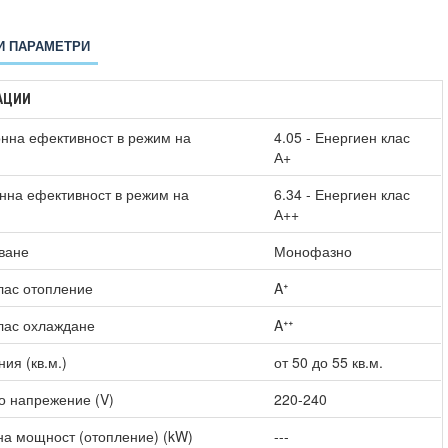
И ПАРАМЕТРИ
АЦИИ
нна ефективност в режим на
4.05 - Енергиен клас
А+
нна ефективност в режим на
6.34 - Енергиен клас
)
А++
ване
Монофазно
лас отопление
Aᐩ
лас охлаждане
Aᐩᐩ
ия (кв.м.)
от 50 до 55 кв.м.
о напрежение (V)
220-240
а мощност (отопление) (kW)
---