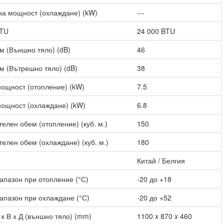
а мощност (охлаждане) (kW)
---
BTU
24 000 BTU
м (Външно тяло) (dB)
46
м (Вътрешно тяло) (dB)
38
ощност (отопление) (kW)
7.5
ощност (охлаждане) (kW)
6.8
елен обем (отопление) (куб. м.)
150
елен обем (охлаждане) (куб. м.)
180
Китай / Белгия
апазон при отопление (°С)
-20 до +18
апазон при охлаждане (°С)
-20 до +52
х В х Д (външно тяло) (mm)
1100 x 870 x 460