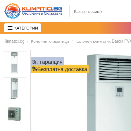
КАТЕГОРИИ
Klimatici.bg
Колонни климатици
Колонен климатик Daikin F
3г. гаранция
Безплатна доставка