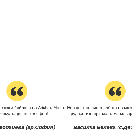
олзвам бойлера на Ariston. Много
Невероятно чиста работа на мом
консултация по телефон!
трудностите при монтажа се спр
еоргиева (гр.София)
Василка Велева (с.Д