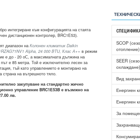
ТЕХНИЧЕСК
обро интегриране към конфигурацията на стаята
СПЕЦИФИК
ичен дистанционен контролер, BRC1E53).
SCOP (сезо
ят диапазон на
Колонен климатик Daikin
отопление)
RZAG71NV1 Alpha, 24 000 BTU, Клас А++
в режим
ие е до - 20 оС, а максималната дължина на
SEER (сезо
 път е 85 метра. Той е изключително лесен за
охлаждане
тация, тъй като управлението е монтирано на
а страна на вътрешното тяло.
Вид захран
нително закупуване на стандартно жично
ционно управление BRC1E53B е възмжно на
Енергиен к
27.00 лв.
Енергиен к
За помещен
Захранващ
Консумиран