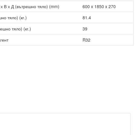
х В х Д (вътрешно тяло) (mm)
600 x 1850 x 270
но тяло) (кг.)
81.4
ешно тяло) (кг.)
39
гент
R32