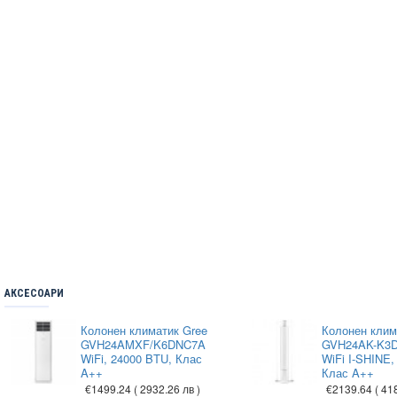
АКСЕСОАРИ
Колонен климатик Gree
Колонен клим
GVH24AMXF/K6DNC7A
GVH24AK-K3
WiFi, 24000 BTU, Клас
WiFi I-SHINE,
A++
Клас A++
€1499.24
( 2932.26 лв )
€2139.64
( 41