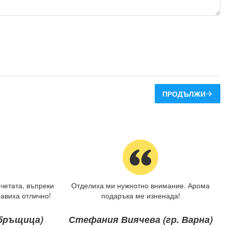
ПРОДЪЛЖИ
четата, въпреки
Отделиха ми нужнотно внимание. Арома
авиха отлично!
подаръка ме изненада!
ебръщица)
Стефания Виячева (гр. Варна)