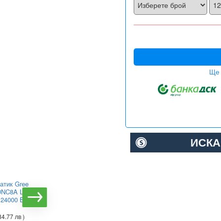
Ще 
ИСКА
атик Gree
Колонен климатик KOBE
DNC8A LCLH
KMF-HZ60J4A5/APC, 60
 24000 BTU,
000 BTU
€2530.38
( 4948.99 лв )
84.77 лв )