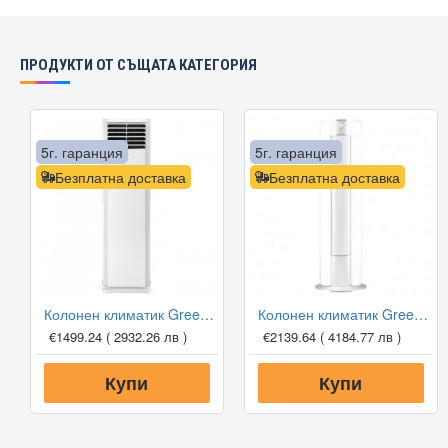
ПРОДУКТИ ОТ СЪЩАТА КАТЕГОРИЯ
5г. гаранция
5г. гаранция
Безплатна доставка
Безплатна доставка
Колонен климатик Gree GVH24AMXF/K6DNC7A WiFi, 24000 BTU, Клас A++
Колонен климатик Gree GVH24AK-K3DNC8A LCLH WiFi I-SHINE, 24000 BTU, Клас A++
€1499.24
( 2932.26 лв )
€2139.64
( 4184.77 лв )
Купи
Купи