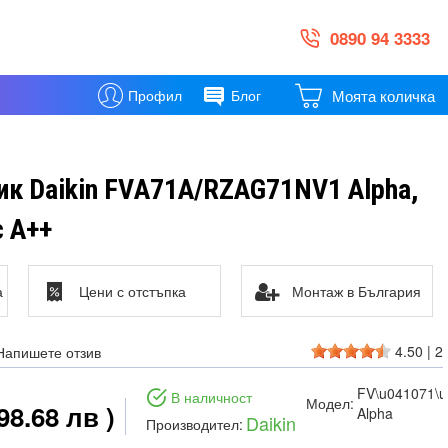
0890 94 3333
Моята количка
Профил
Блог
ик Daikin FVА71А/RZAG71NV1 Alpha,
с А++
а
Цени с отстъпка
Монтаж в България
4.50
|
2
Напишете отзив
FV\u041071\
В наличност
Модел:
98.68 лв )
Alpha
Daikin
Производител: