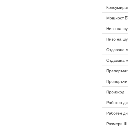
Консумиран
Мощност 
Ниво на шу
Ниво на шу
Отдавана м
Отдавана м
Препоръчит
Препоръчит
Произход
Работен ди
Работен ди
Размери Ш 