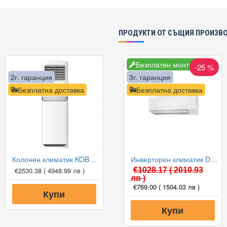
ПРОДУКТИ ОТ СЪЩИЯ ПРОИЗВ
Безплатен монтаж
-25 %
2г. гаранция
3г. гаранция
Безплатна доставка
Безплатна доставка
Колонен климатик KOBE KMF-HZ60J4A5/APC, 60 000 BTU
Инверторен климатик Daikin FTXC25E/RXC25E SENSIRA 2025 WiFi, 9000 BTU, Клас A++
€2530.38
( 4948.99 лв )
€1028.17
( 2010.93
лв )
€769.00
( 1504.03 лв )
Купи
Купи