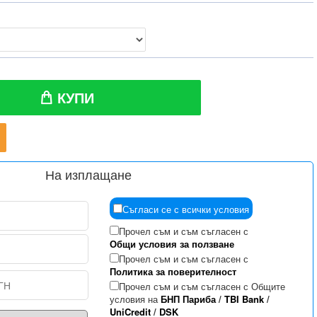
КУПИ
На изплащане
Съгласи се с всички условия
Прочел съм и съм съгласен с
Общи условия за ползване
Прочел съм и съм съгласен с
Политика за поверителност
Прочел съм и съм съгласен с Общите
условия на
БНП Париба
/
TBI Bank
/
UniCredit
/
DSK