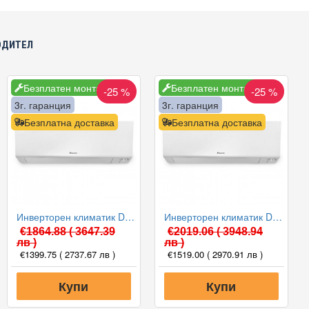
ОДИТЕЛ
Безплатен монтаж
Безплатен монтаж
-25 %
-25 %
3г. гаранция
3г. гаранция
Безплатна доставка
Безплатна доставка
Инверторен климатик Daikin FTXM25A/RXM25A PERFERA WiFi 2024, 9000 BTU, Клас A+++
Инверторен климатик Daikin FTXM35A/RXM35A PERFERA WiFi 2024, 12000 BTU, Клас A+++
€1864.88
( 3647.39
€2019.06
( 3948.94
лв )
лв )
€1399.75
( 2737.67 лв )
€1519.00
( 2970.91 лв )
Купи
Купи