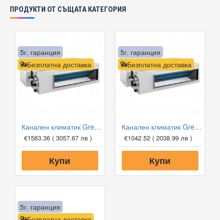
ПРОДУКТИ ОТ СЪЩАТА КАТЕГОРИЯ
5г. гаранция
5г. гаранция
Безплатна доставка
Безплатна доставка
Канален климатик Gree GUD71PH1-A/GUD71W1-NhA-S, 24 000 BTU, Клас A++
Канален климатик Gree GUD35P1/GUD35W1-NhA-S, 12 000 BTU, Клас A++
€1563.36
( 3057.67 лв )
€1042.52
( 2038.99 лв )
Купи
Купи
5г. гаранция
Безплатна доставка