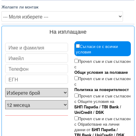
Желаете ли монтаж
На изплащане
Съгласи се с всички
условия
Прочел съм и съм съгласен
с
Общи условия за ползване
Прочел съм и съм съгласен
с
Политика за поверителност
Прочел съм и съм съгласен
с Общите условия на
БНП Париба
/
TBI Bank
/
UniCredit
/
DSK
Прочел съм и съм съгласен
с Обработване на лични
данни от
БНП Париба
/
TBI Bank
/
UniCredit
/
DSK