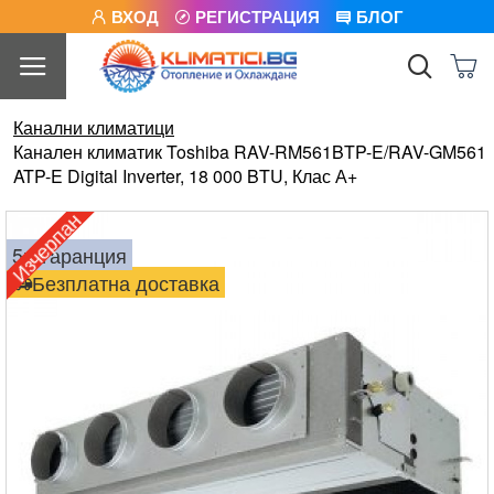
ВХОД
РЕГИСТРАЦИЯ
БЛОГ
Канални климатици
Канален климатик Toshiba RAV-RM561BTP-E/RAV-GM561
ATP-E Digital Inverter, 18 000 BTU, Клас А+
Изчерпан
5г. гаранция
Безплатна доставка