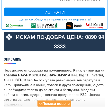
ИЗПРАТИ
Ще ви се обадим за приемане на поръчката!
ИСКАМ ПО-ДОБРА ЦЕНА: 0890 94
3333
ОПИСАНИЕ
Независимо от формата на помещението,
Канален климатик
Toshiba RAV-RM561BTP-E/RAV-GM561ATP-E Digital Inverter,
18 000 BTU, Клас А+
осигурява равномерна температура в
него. Приложим е в банки, хотели и други помещения, където
е необходимо телата да са скрити и безшумни. Моделът
работи с новия, щадящ околната среда фреон R32. Цената
включва външно тяло, вътрешно тяло и централно
управление.