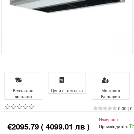
Безплатна
Цени с отстъпка
Монтаж в
доставка
България
0.00
|
0
Изчерпан
€2095.79
( 4099.01 лв )
T
Производител: