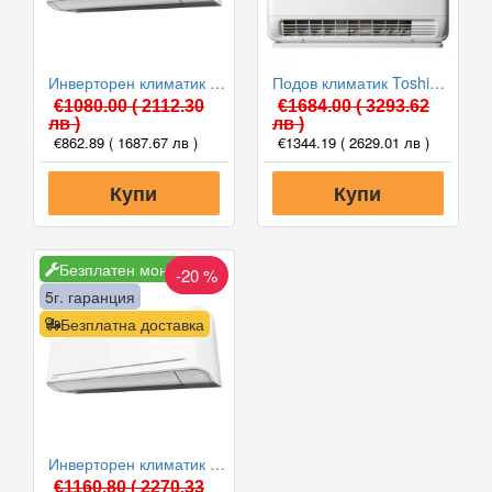
Инверторен климатик Toshiba RAS-B10E2KVG-E/RAS-10E2AVG-E YUKAI, 10000 BTU, Клас A++
Подов климатик Toshiba RAS-B10J2FVG-E/RAS-10J2AVSG-E BI-FLOW, 10000 BTU, Клас A++
€1080.00
( 2112.30
€1684.00
( 3293.62
лв )
лв )
€862.89
( 1687.67 лв )
€1344.19
( 2629.01 лв )
Купи
Купи
Безплатен монтаж
-20 %
5г. гаранция
Безплатна доставка
Инверторен климатик Toshiba RAS-B13E2KVG-E/RAS-13E2AVG-E YUKAI, 13000 BTU, Клас A++
€1160.80
( 2270.33