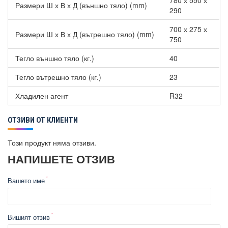
780 х 550 х
Размери Ш х В х Д (външно тяло) (mm)
290
700 х 275 х
Размери Ш х В х Д (вътрешно тяло) (mm)
750
Тегло външно тяло (кг.)
40
Тегло вътрешно тяло (кг.)
23
Хладилен агент
R32
ОТЗИВИ ОТ КЛИЕНТИ
Този продукт няма отзиви.
НАПИШЕТЕ ОТЗИВ
Вашето име
Вишият отзив