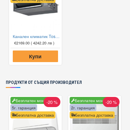
Канален климатик Toshiba RAV-RM301SDT-E/RAV-GM301ATP-E Digital Inverter, 9 000 BTU, Клас А++
€2169.00
( 4242.20 лв )
Купи
ПРОДУКТИ ОТ СЪЩИЯ ПРОИЗВОДИТЕЛ
Безплатен монтаж
Безплатен монтаж
-20 %
-20 %
5г. гаранция
5г. гаранция
2г. гаранция
Безплатна доставка
Безплатна доставка