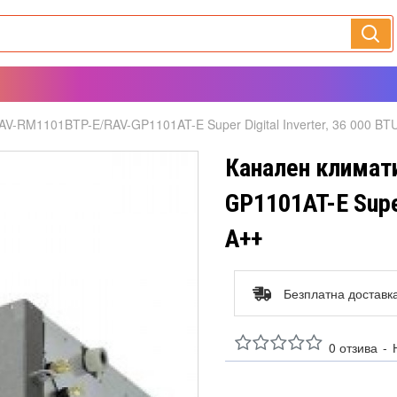
AV-RM1101BTP-E/RAV-GP1101AT-E Super Digital Inverter, 36 000 BT
Канален климат
GP1101AT-E Super
А++
Безплатна доставк
0 отзива
-