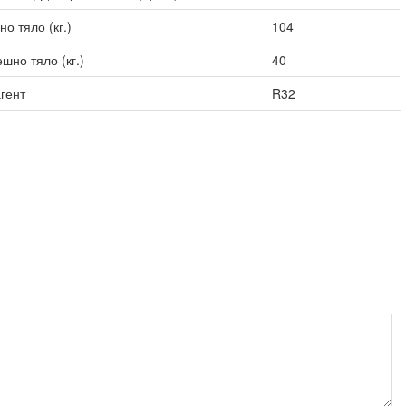
о тяло (кг.)
104
шно тяло (кг.)
40
гент
R32