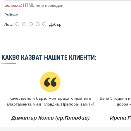
Бележка:
HTML не е преведен!
Рейтинг
Лош
Добър
КАКВО КАЗВАТ НАШИТЕ КЛИЕНТИ:
Качествено и бързо монтираха климатик в
Вече 3 години п
апартамента ми в Пловдив. Препоръчвам ги!
добра 
Димитър Колев (гр.Пловдив)
Ирена Г