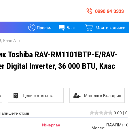
0890 94 3333
Моята количка
Профил
Блог
U, Клас А++
ик Toshiba RAV-RM1101BTP-E/RAV-
 Digital Inverter, 36 000 BTU, Клас
а
Цени с отстъпка
Монтаж в България
0.00
|
0
Напишете отзив
Изчерпан
RAV-RM1101
Модел: