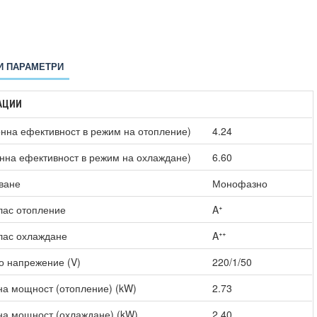
И ПАРАМЕТРИ
АЦИИ
нна ефективност в режим на отопление)
4.24
нна ефективност в режим на охлаждане)
6.60
ване
Монофазно
лас отопление
Aᐩ
лас охлаждане
Aᐩᐩ
о напрежение (V)
220/1/50
а мощност (отопление) (kW)
2.73
а мощност (охлаждане) (kW)
2.40