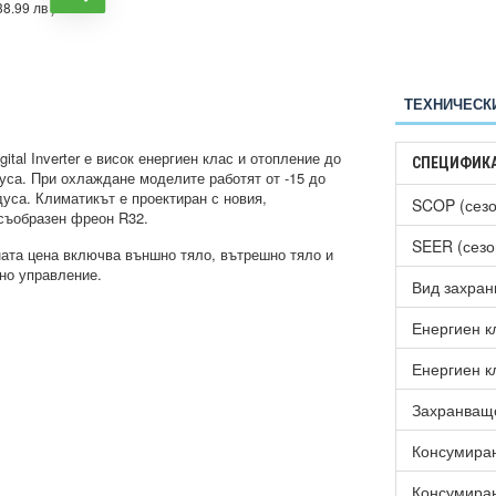
Inverter, 9 000 BTU, Клас
38.99 лв )
А++
€2169.00
( 4242.20 лв )
ТЕХНИЧЕСК
gital Inverter е висок енергиен клас и отопление до
СПЕЦИФИК
дуса. При охлаждане моделите работят от -15 до
дуса. Климатикът е проектиран с новия,
SCOP (сезо
съобразен фреон R32.
SEER (сезо
ата цена включва външно тяло, вътрешно тяло и
но управление.
Вид захран
Енергиен к
Енергиен к
Захранващ
Консумиран
Консумиран