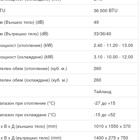
BTU
36 000 BTU
м (Външно тяло) (dB)
49
м (Вътрешно тяло) (dB)
33/36/40
ощност (отопление) (kW)
2.40 - 11.20 - 13.00
ощност (охлаждане) (kW)
3.10 - 10.00 - 12.00
елен обем (отопление) (куб. м.)
260
елен обем (охлаждане) (куб. м.)
260
Тайланд
апазон при отопление (°С)
-27 до +15
апазон при охлаждане (°С)
-15 до +52
х В х Д (външно тяло) (mm)
1010 х 1550 х 370
х В х Д (вътрешно тяло) (mm)
1400 х 275 х 750