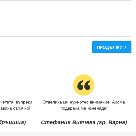
ПРОДЪЛЖИ
четата, въпреки
Отделиха ми нужнотно внимание. Арома
авиха отлично!
подаръка ме изненада!
ебръщица)
Стефания Виячева (гр. Варна)