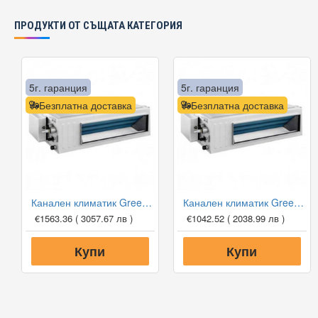
ПРОДУКТИ ОТ СЪЩАТА КАТЕГОРИЯ
5г. гаранция
5г. гаранция
Безплатна доставка
Безплатна доставка
Канален климатик Gree GUD71PH1-A/GUD71W1-NhA-S, 24 000 BTU, Клас A++
Канален климатик Gree GUD35P1/GUD35W1-NhA-S, 12 000 BTU, Клас A++
€1563.36
( 3057.67 лв )
€1042.52
( 2038.99 лв )
Купи
Купи