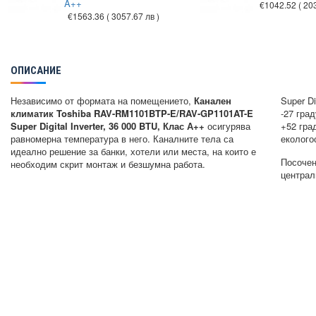
A++
€1042.52
( 20
€1563.36
( 3057.67 лв )
ОПИСАНИЕ
Независимо от формата на помещението,
Канален
Super Di
климатик Toshiba RAV-RM1101BTP-E/RAV-GP1101AT-E
-27 гра
Super Digital Inverter, 36 000 BTU, Клас А++
осигурява
+52 гра
равномерна температура в него. Каналните тела са
еколого
идеално решение за банки, хотели или места, на които е
Посочен
необходим скрит монтаж и безшумна работа.
централ