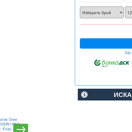
Ще 
ИСКА
атик Gree
Канален климатик Toshiba
D35W1-NhA-
RAV-RM301SDT-E/RAV-
U, Клас A++
GM301ATP-E Digital