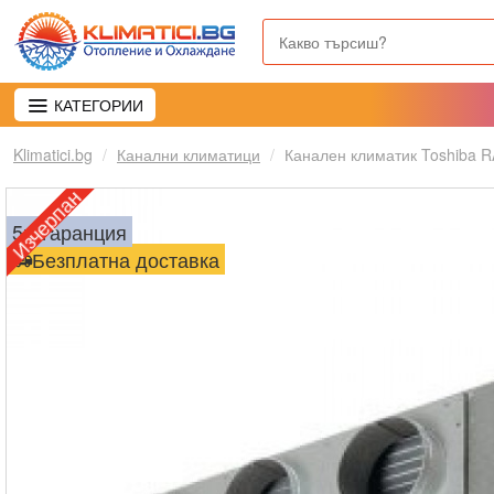
КАТЕГОРИИ
Klimatici.bg
Канални климатици
Канален климатик Toshiba R
Изчерпан
5г. гаранция
Безплатна доставка