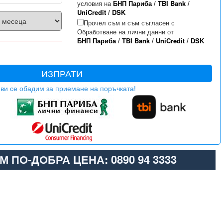
условия на
БНП Париба
/
TBI Bank
/
UniCredit
/
DSK
Прочел съм и съм съгласен с
Обработване на лични данни от
БНП Париба
/
TBI Bank
/
UniCredit
/
DSK
ИЗПРАТИ
ви се обадим за приемане на поръчката!
М ПО-ДОБРА ЦЕНА: 0890 94 3333