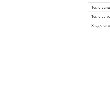
Тегло външн
Тегло вътре
Хладилен а