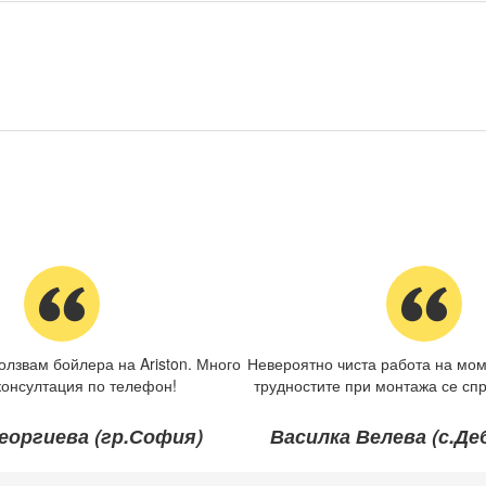
олзвам бойлера на Ariston. Много
Невероятно чиста работа на мом
консултация по телефон!
трудностите при монтажа се спр
еоргиева (гр.София)
Василка Велева (с.Д