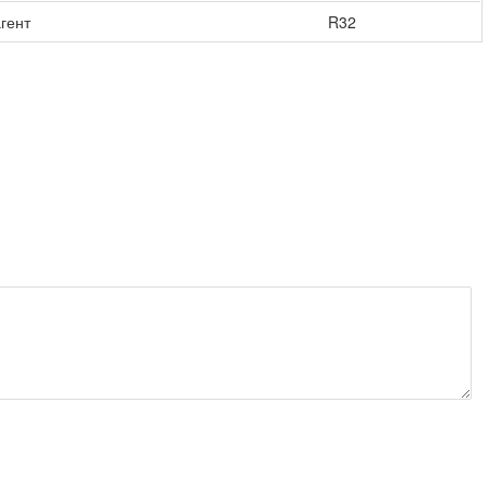
гент
R32