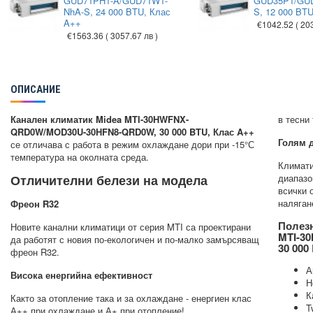
GUD71PH1-A/GUD71W1-
GUD35P1/GU
NhA-S, 24 000 BTU, Клас
S, 12 000 BT
A++
€1042.52
( 20
€1563.36
( 3057.67 лв )
ОПИСАНИЕ
Канален климатик Midea MTI-30HWFNX-
в тесни
QRD0W/MOD30U-30HFN8-QRD0W, 30 000 BTU, Клас A++
Голям д
се отличава с работа в режим охлаждане дори при -15°С
температура на околната среда.
Климати
Отличителни белези на модела
диапазо
всички 
наляган
Фреон R32
Полезн
Новите канални климатици от серия MTI са проектирани
MTI-3
да работят с новия по-екологичен и по-малко замърсяващ
30 000
фреон R32.
А
Висока енергийна ефективност
Н
К
Както за отопление така и за охлаждане - енергиен клас
T
А++ при охлаждане и А+ при отопление!