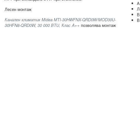
A
Л
Лесен монтаж
В
Канален климатик Midea MTI-30HWFNX-QRD0W/MOD30U-
В
30HFN8-QRD0W, 30 000 BTU, Клас A++
позволява монтаж