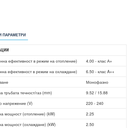
И ПАРАМЕТРИ
АЦИИ
нна ефективност в режим на отопление)
4.00 - клас А+
нна ефективност в режим на охлаждане)
6.50 - клас A++
ване
Монофазно
а тръбата течност/газ (mm)
9.52 / 15.88
о напрежение (V)
220 - 240
а мощност (отопление) (kW)
2.25
а мощност (охлаждане) (kW)
2.50