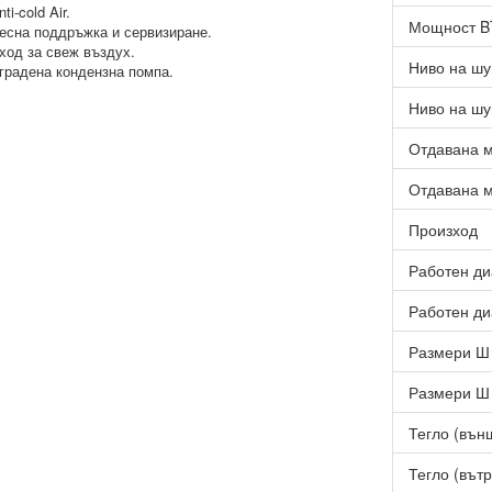
nti-cold Air.
Мощност 
есна поддръжка и сервизиране.
ход за свеж въздух.
Ниво на шу
градена кондензна помпа.
Ниво на шу
Отдавана м
Отдавана м
Произход
Работен ди
Работен ди
Размери Ш 
Размери Ш 
Тегло (външ
Тегло (вътр