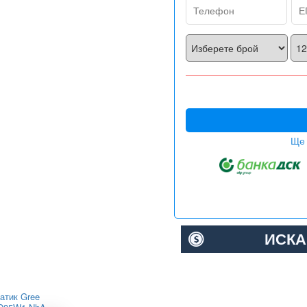
Ще 
ИСКА
атик Gree
Канален климатик Toshiba