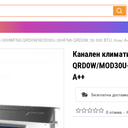
TI-30HWFNX-QRD0W/MOD30U-30HFN8-QRD0W, 30 000 BTU, Клас A
Канален климат
QRD0W/MOD30U-3
A++
Безплатна доставк
0 отзива
-