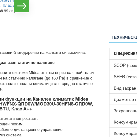
D35W1-NhA-
RAV-RM301SDT-E/RAV-
U, Клас A++
GM301ATP-E Digital
Inverter, 9 000 BTU, Клас
38.99 лв )
А++
€2169.00
( 4242.20 лв )
ТЕХНИЧЕСК
 тавани благодарение на малката си височина.
СПЕЦИФИК
иапазон статично налягане
SCOP (сезо
чните системи Midea от тази серия са с най-голям
SEER (сезо
н на статично налягане (до 160 Pa) в сравнение с
останали канални климатици със средно статично
Вид захран
е.
и функции на Канален климатик Midea
Диаметър н
0HWFNX-QRD0W/MOD30U-30HFN8-QRD0W,
 BTU, Клас A++
Захранващ
втоматичен рестарт.
Консумиран
ощен режим.
абелно дистанционно управление.
Консумиран
win система.