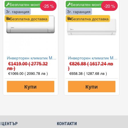
Безплатен монтаж
Безплатен монтаж
-25 %
-20 %
3г. гаранция
3г. гаранция
Безплатна доставка
Безплатна доставка
Инверторен климатик Midea MSEPCU-18HRFN8-QRD0GW/MOX430-18HFN8-QRD0GW All Easy Pro Nordic, 18000 BTU, Клас A+++
Инверторен климатик Midea MA3-12HRDN8-QRD0GW/MA3-12HFN8-QR Prime, 12000 BTU, Клас A++
€1419.00
( 2775.32
€826.88
( 1617.24 лв
лв )
)
€1069.00
( 2090.78 лв )
€658.38
( 1287.68 лв )
Купи
Купи
 ЦЕНТЪР
КОНТАКТИ