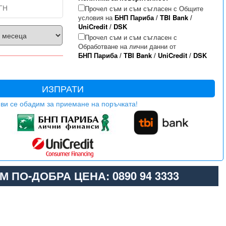
Прочел съм и съм съгласен с Общите
условия на
БНП Париба
/
TBI Bank
/
UniCredit
/
DSK
Прочел съм и съм съгласен с
Обработване на лични данни от
БНП Париба
/
TBI Bank
/
UniCredit
/
DSK
ИЗПРАТИ
ви се обадим за приемане на поръчката!
М ПО-ДОБРА ЦЕНА: 0890 94 3333