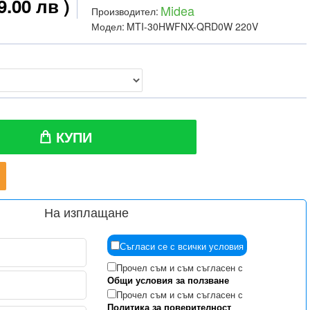
9.00 лв )
Midea
Производител:
Модел:
MTI-30HWFNX-QRD0W 220V
КУПИ
На изплащане
Съгласи се с всички условия
Прочел съм и съм съгласен с
Общи условия за ползване
Прочел съм и съм съгласен с
Политика за поверителност