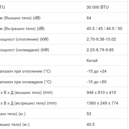
BTU
30 000 BTU
м (Външно тяло) (dB)
64
м (Вътрешно тяло) (dB)
40.5 / 45 / 46.5 / 50
ощност (отопление) (kW)
2.70-9.38-10.02
ощност (охлаждане) (kW)
2.23-8.79-9.85
Китай
апазон при отопление (°С)
-15 до +24
апазон при охлаждане (°С)
-15 до +50
х В х Д (външно тяло) (mm)
946 х 810 х 410
х В х Д (вътрешно тяло) (mm)
1360 x 249 x 774
но тяло) (кг.)
53
ешно тяло) (кг.)
40.5