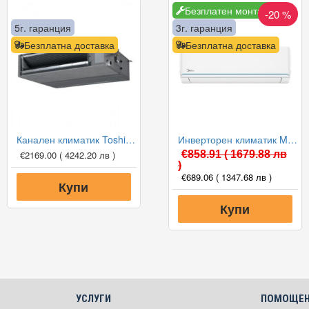
Безплатен монтаж
-20 %
5г. гаранция
3г. гаранция
Безплатна доставка
Безплатна доставка
Канален климатик Toshiba RAV-RM301SDT-E/RAV-GM301ATP-E Digital Inverter, 9 000 BTU, Клас А++
Инверторен климатик Midea AG2Eco-12NXD0-I(B)/AG2Eco-12N8D0-O(B) Xtreme Eco, 12000 BTU, Клас A++
€2169.00
( 4242.20 лв )
€858.91
( 1679.88 лв
)
€689.06
( 1347.68 лв )
Купи
Купи
УСЛУГИ
ПОМОЩЕН