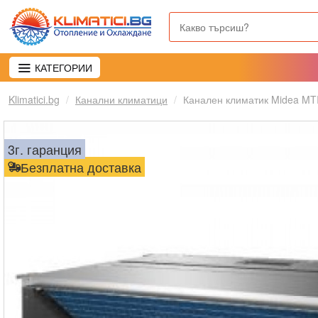
КАТЕГОРИИ
Klimatici.bg
Канални климатици
Канален климатик Midea M
3г. гаранция
Безплатна доставка