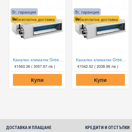
5г. гаранция
5г. гаранция
Безплатна доставка
Безплатна доставка
Канален климатик Gree GUD71PH1-A/GUD71W1-NhA-S, 24 000 BTU, Клас A++
Канален климатик Gree GUD35P1/GUD35W1-NhA-S, 12 000 BTU, Клас A++
€1563.36
( 3057.67 лв )
€1042.52
( 2038.99 лв )
Купи
Купи
ДОСТАВКА И ПЛАЩАНЕ
КРЕДИТИ И ОТСТЪПКИ