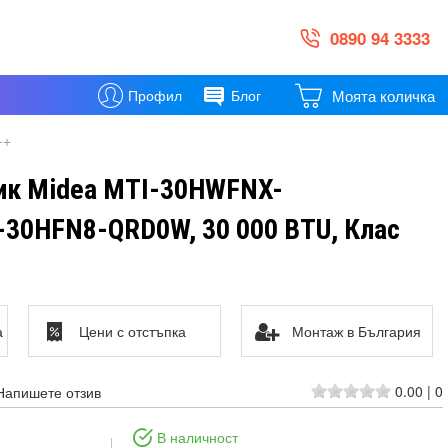
0890 94 3333
Моята количка
Профил
Блог
++
ик Midea MTI-30HWFNX-
0HFN8-QRD0W, 30 000 BTU, Клас
а
Цени с отстъпка
Монтаж в България
0.00
|
0
Напишете отзив
В наличност