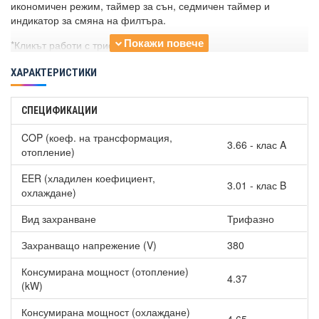
икономичен режим, таймер за сън, седмичен таймер и
индикатор за смяна на филтъра.
*Кликът работи с трифазно захранване.
ХАРАКТЕРИСТИКИ
СПЕЦИФИКАЦИИ
COP (коеф. на трансформация,
3.66 - клас A
отопление)
EER (хладилен коефициент,
3.01 - клас B
охлаждане)
Вид захранване
Трифазно
Захранващо напрежение (V)
380
Консумирана мощност (отопление)
4.37
(kW)
Консумирана мощност (охлаждане)