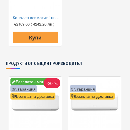
Канален климатик Toshiba RAV-RM301SDT-E/RAV-GM301ATP-E Digital Inverter, 9 000 BTU, Клас А++
€2169.00
( 4242.20 лв )
Купи
ПРОДУКТИ ОТ СЪЩИЯ ПРОИЗВОДИТЕЛ
Безплатен монтаж
-20 %
3г. гаранция
3г. гаранция
Безплатна доставка
Безплатна доставка