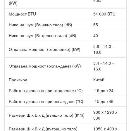
4.65
(kW)
Мощност BTU
54 000 BTU
Ниво на шум (Външно тяло) (dB)
55
Ниво на шум (Вътрешно тяло) (dB)
40
5.8 - 14.0 -
Отдавана мощност (отопление) (kW)
18.0
5.4 - 14.0 -
Отдавана мощност (охлаждане) (kW)
16.0
Произход
Китай
Работен диапазон при отопление (°С)
-15 до +24
Работен диапазон при охлаждане (°С)
-15 до +46
900 x 1290 х
Размери Ш х В х Д (външно тяло) (mm)
330
Размери Ш х В х Д (вътрешно тяло)
1050 x 400 x