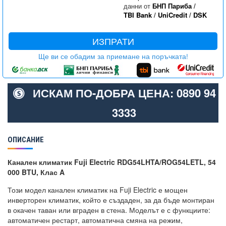
данни от
БНП Париба
/
TBI Bank
/
UniCredit
/
DSK
ИЗПРАТИ
Ще ви се обадим за приемане на поръчката!
ИСКАМ ПО-ДОБРА ЦЕНА: 0890 94
3333
ОПИСАНИЕ
Канален климатик Fuji Electric RDG54LHTA/ROG54LETL, 54
000 BTU, Клас A
Този модел канален климатик на Fuji Electric е мощен
инверторен климатик, който е създаден, за да бъде монтиран
в окачен таван или вграден в стена. Моделът е с функциите:
автоматичен рестарт, автоматична смяна на режим,