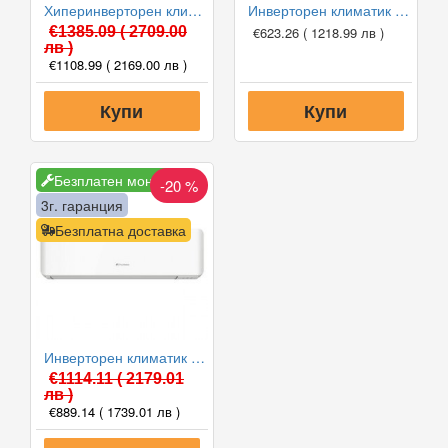
Хиперинверторен климатик Fuji Electric RSG12KGTB(E) /ROG12KGCA, 12000 BTU, Клас A+++
Инверторен климатик Fuji Electric RSG09KPCA/ROG09KPCA, 9000 BTU, Клас A++
€1385.09
( 2709.00
€623.26
( 1218.99 лв )
лв )
€1108.99
( 2169.00 лв )
Купи
Купи
Безплатен монтаж
-20 %
3г. гаранция
Безплатна доставка
Инверторен климатик Fuji Electric RSG12KMCE/ROG12KMCC, 12000 BTU, Клас A++
€1114.11
( 2179.01
лв )
€889.14
( 1739.01 лв )