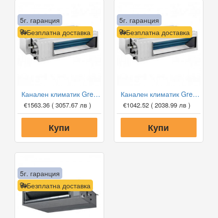
5г. гаранция
5г. гаранция
Безплатна доставка
Безплатна доставка
Канален климатик Gree GUD71PH1-A/GUD71W1-NhA-S, 24 000 BTU, Клас A++
Канален климатик Gree GUD35P1/GUD35W1-NhA-S, 12 000 BTU, Клас A++
€1563.36
( 3057.67 лв )
€1042.52
( 2038.99 лв )
Купи
Купи
5г. гаранция
Безплатна доставка