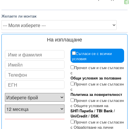
El
Желаете ли монтаж
На изплащане
Съгласи се с всички
условия
Прочел съм и съм съгласен
с
Общи условия за ползване
Прочел съм и съм съгласен
с
Политика за поверителност
Прочел съм и съм съгласен
с Общите условия на
БНП Париба
/
TBI Bank
/
UniCredit
/
DSK
Прочел съм и съм съгласен
с Обработване на лични