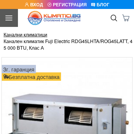
ВХОД
РЕГИСТРАЦИЯ
БЛОГ
Канални климатици
Канален климатик Fuji Electric RDG45LHTA/ROG45LATT, 4
5 000 BTU, Клас А
3г. гаранция
Безплатна доставка