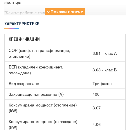
филтъра.
*Кликът работи с трифазно захранване.
ХАРАКТЕРИСТИКИ
СПЕЦИФИКАЦИИ
COP (коеф. на трансформация,
3.81 - клас A
отопление)
EER (хладилен коефициент,
3.08 - клас B
охлаждане)
Вид захранване
Трифазно
Захранващо напрежение (V)
400
Консумирана мощност (отопление)
3.67
(kW)
Консумирана мощност (охлаждане)
4.06
(kW)