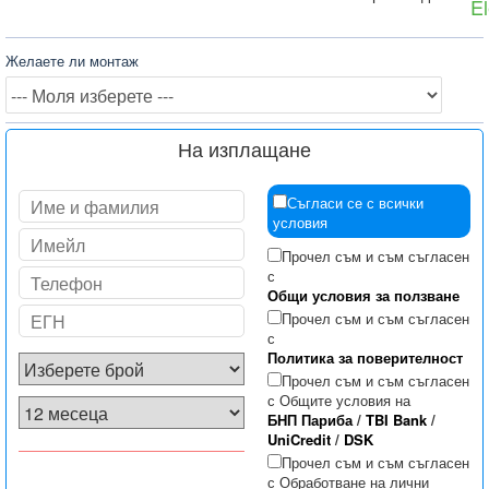
El
Желаете ли монтаж
На изплащане
Съгласи се с всички
условия
Прочел съм и съм съгласен
с
Общи условия за ползване
Прочел съм и съм съгласен
с
Политика за поверителност
Прочел съм и съм съгласен
с Общите условия на
БНП Париба
/
TBI Bank
/
UniCredit
/
DSK
Прочел съм и съм съгласен
с Обработване на лични