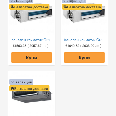
5г. гаранция
5г. гаранция
Безплатна доставка
Безплатна доставка
Канален климатик Gree GUD71PH1-A/GUD71W1-NhA-S, 24 000 BTU, Клас A++
Канален климатик Gree GUD35P1/GUD35W1-NhA-S, 12 000 BTU, Клас A++
€1563.36
( 3057.67 лв )
€1042.52
( 2038.99 лв )
Купи
Купи
5г. гаранция
Безплатна доставка