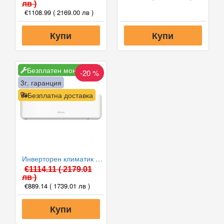
лв )
€1108.99
( 2169.00 лв )
Купи
Купи
Безплатен монтаж
-20 %
3г. гаранция
Безплатна доставка
Инверторен климатик Fuji Electric RSG12KMCE/ROG12KMCC, 12000 BTU, Клас A++
€1114.11
( 2179.01
лв )
€889.14
( 1739.01 лв )
Купи