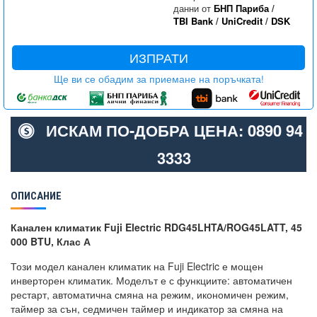
данни от
БНП Париба
/
TBI Bank
/
UniCredit
/
DSK
ИЗПРАТИ
Ще ви се обадим за приемане на поръчката!
ИСКАМ ПО-ДОБРА ЦЕНА: 0890 94
3333
ОПИСАНИЕ
Канален климатик Fuji Electric RDG45LHTA/ROG45LATT, 45
000 BTU, Клас А
Този модел канален климатик на Fuji Electric е мощен
инверторен климатик. Моделът е с функциите: автоматичен
рестарт, автоматична смяна на режим, икономичен режим,
таймер за сън, седмичен таймер и индикатор за смяна на