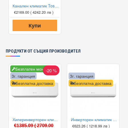
Канален климатик Toshiba RAV-RM301SDT-E/RAV-GM301ATP-E Digital Inverter, 9 000 BTU, Клас А++
€2169.00
( 4242.20 лв )
Купи
ПРОДУКТИ ОТ СЪЩИЯ ПРОИЗВОДИТЕЛ
Безплатен монтаж
-20 %
3г. гаранция
3г. гаранция
Безплатна доставка
Безплатна доставка
Хиперинверторен климатик Fuji Electric RSG12KGTB(E) /ROG12KGCA, 12000 BTU, Клас A+++
Инверторен климатик Fuji Electric RSG09KPCA/ROG09KPCA, 9000 BTU, Клас A++
€1385.09
( 2709.00
€623.26
( 1218.99 лв )