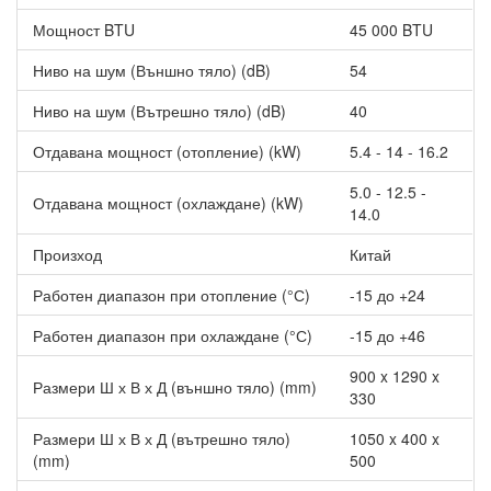
Мощност BTU
45 000 BTU
Ниво на шум (Външно тяло) (dB)
54
Ниво на шум (Вътрешно тяло) (dB)
40
Отдавана мощност (отопление) (kW)
5.4 - 14 - 16.2
5.0 - 12.5 -
Отдавана мощност (охлаждане) (kW)
14.0
Произход
Китай
Работен диапазон при отопление (°С)
-15 до +24
Работен диапазон при охлаждане (°С)
-15 до +46
900 x 1290 x
Размери Ш х В х Д (външно тяло) (mm)
330
Размери Ш х В х Д (вътрешно тяло)
1050 x 400 x
(mm)
500