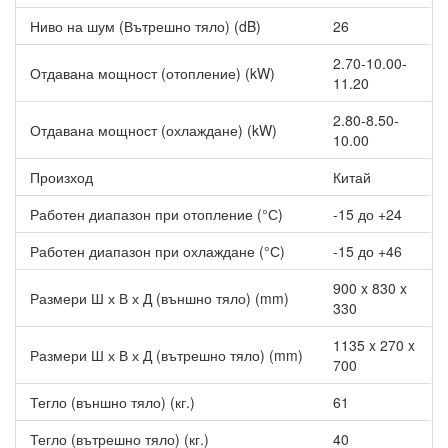
Ниво на шум (Вътрешно тяло) (dB)
26
2.70-10.00-
Отдавана мощност (отопление) (kW)
11.20
2.80-8.50-
Отдавана мощност (охлаждане) (kW)
10.00
Произход
Китай
Работен диапазон при отопление (°С)
-15 до +24
Работен диапазон при охлаждане (°С)
-15 до +46
900 x 830 x
Размери Ш х В х Д (външно тяло) (mm)
330
1135 x 270 x
Размери Ш х В х Д (вътрешно тяло) (mm)
700
Тегло (външно тяло) (кг.)
61
Тегло (вътрешно тяло) (кг.)
40