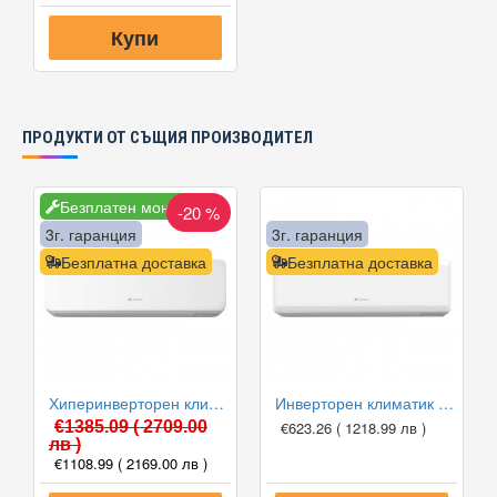
Купи
ПРОДУКТИ ОТ СЪЩИЯ ПРОИЗВОДИТЕЛ
Безплатен монтаж
-20 %
3г. гаранция
3г. гаранция
Безплатна доставка
Безплатна доставка
Хиперинверторен климатик Fuji Electric RSG12KGTB(E) /ROG12KGCA, 12000 BTU, Клас A+++
Инверторен климатик Fuji Electric RSG09KPCA/ROG09KPCA, 9000 BTU, Клас A++
€1385.09
( 2709.00
€623.26
( 1218.99 лв )
лв )
€1108.99
( 2169.00 лв )