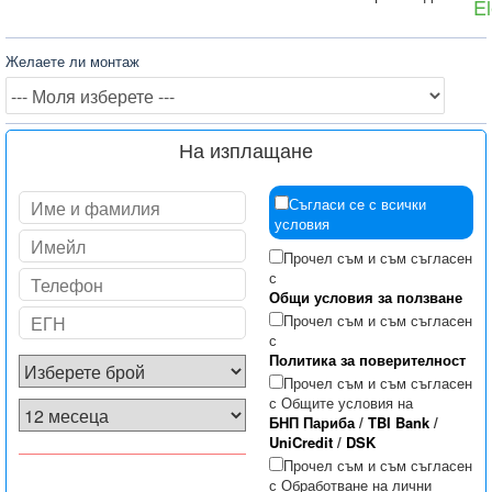
El
Желаете ли монтаж
На изплащане
Съгласи се с всички
условия
Прочел съм и съм съгласен
с
Общи условия за ползване
Прочел съм и съм съгласен
с
Политика за поверителност
Прочел съм и съм съгласен
с Общите условия на
БНП Париба
/
TBI Bank
/
UniCredit
/
DSK
Прочел съм и съм съгласен
с Обработване на лични