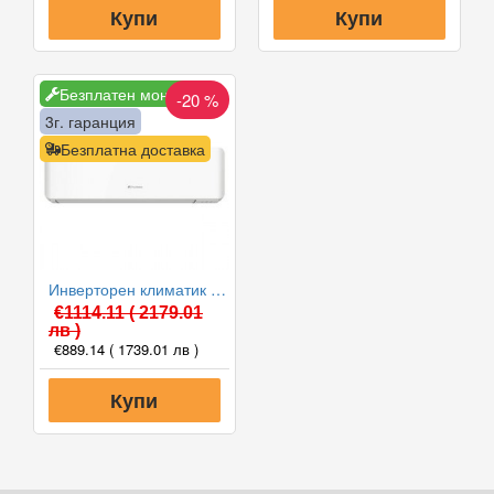
Купи
Купи
Безплатен монтаж
-20 %
3г. гаранция
Безплатна доставка
Инверторен климатик Fuji Electric RSG12KMCE/ROG12KMCC, 12000 BTU, Клас A++
€1114.11
( 2179.01
лв )
€889.14
( 1739.01 лв )
Купи