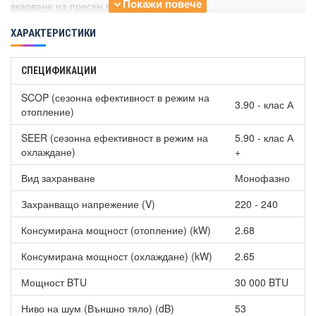
вкарване на пресен въздух (опция).
ХАРАКТЕРИСТИКИ
СПЕЦИФИКАЦИИ
SCOP (сезонна ефективност в режим на
3.90 - клас А
отопление)
SEER (сезонна ефективност в режим на
5.90 - клас А
охлаждане)
+
Вид захранване
Монофазно
Захранващо напрежение (V)
220 - 240
Консумирана мощност (отопление) (kW)
2.68
Консумирана мощност (охлаждане) (kW)
2.65
Мощност BTU
30 000 BTU
Ниво на шум (Външно тяло) (dB)
53