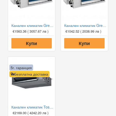
Канален климатик Gree GUD71PH1-A/GUD71W1-NhA-S, 24 000 BTU, Клас A++
Канален климатик Gree GUD35P1/GUD35W1-NhA-S, 12 000 BTU, Клас A++
€1563.36
( 3057.67 лв )
€1042.52
( 2038.99 лв )
Купи
Купи
5г. гаранция
Безплатна доставка
Канален климатик Toshiba RAV-RM301SDT-E/RAV-GM301ATP-E Digital Inverter, 9 000 BTU, Клас А++
€2169.00
( 4242.20 лв )