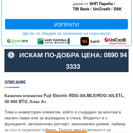
данни от
БНП Париба
/
TBI Bank
/
UniCredit
/
DSK
ИЗПРАТИ
Ще ви се обадим за приемане на поръчката!
ИСКАМ ПО-ДОБРА ЦЕНА: 0890 94
3333
ОПИСАНИЕ
Канален климатик Fuji Electric RDG-30LMLE/ROG-30LETL,
30 000 BTU, Клас А+
Това е инверторен климатик, който е създаден за монтаж в
окачен таван или за вграждане в стена. Моделът е с
функциите: автоматичен рестарт, икономичен режим, таймер
за сън и седмичен таймер. Тялото има възможност за