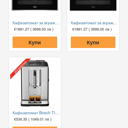
Тегло нето - 7,106 кг.
Напрежение - 220-240 V.
Кафеавтомат за вграждане Teka CLC 855 CM SS
Кафеавтомат за вграждане Teka CLC 8550 GM BK
€1891.27
( 3699.00 лв )
€1891.27
( 3699.00 лв )
Купи
Купи
Изчерпан
Кафеавтомат Bosch TIS30321RW VeroCup 300
€536.35
( 1049.01 лв )