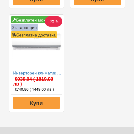
Безплатен монтаж
-20 %
3г. гаранция
Безплатна доставка
Инверторен климатик Bosch CL2000U W 35 E/CL2000 35 E Climate 2000, 12000 BTU, Клас A++
€930.04
( 1819.00
лв )
€740.86
( 1449.00 лв )
Купи