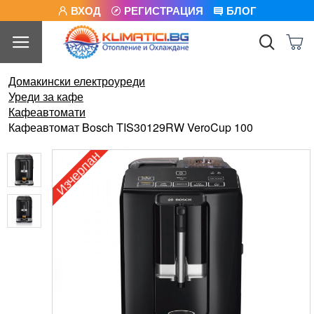
ВХОД
РЕГИСТРАЦИЯ
БЛОГ
Домакински електроуреди
Уреди за кафе
Кафеавтомати
Кафеавтомат Bosch TIS30129RW VeroCup 100
Изчерпан