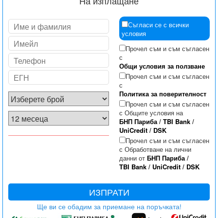
На изплащане
Съгласи се с всички
условия
Прочел съм и съм съгласен
с
Общи условия за ползване
Прочел съм и съм съгласен
с
Политика за поверителност
Прочел съм и съм съгласен
с Общите условия на
БНП Париба
/
TBI Bank
/
UniCredit
/
DSK
Прочел съм и съм съгласен
с Обработване на лични
данни от
БНП Париба
/
TBI Bank
/
UniCredit
/
DSK
ИЗПРАТИ
Ще ви се обадим за приемане на поръчката!