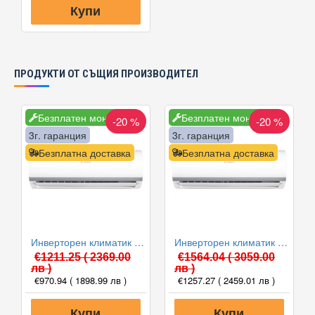
Купи
ПРОДУКТИ ОТ СЪЩИЯ ПРОИЗВОДИТЕЛ
Безплатен монтаж
Безплатен монтаж
-20 %
-20 %
3г. гаранция
3г. гаранция
Безплатна доставка
Безплатна доставка
Инверторен климатик Bosch CL2000U W 53 E/CL2000 53 E Climate 2000, 18000 BTU, Клас A++
Инверторен климатик Bosch CL2000U W 70 E/CL2000 70 E Climate 2000, 24000 BTU, Клас A++
€1211.25
( 2369.00
€1564.04
( 3059.00
лв )
лв )
€970.94
( 1898.99 лв )
€1257.27
( 2459.01 лв )
Купи
Купи