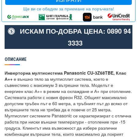
Ще ви се обадим за приемане на поръчката!
ИСКАМ ПО-ДОБРА ЦЕНА: 0890 94
3333
ОПИСАНИЕ
Инверторна мултисистема Panasonic CU-3Z68TBE, Клас
А++
е външно тяло за мултисплит система, което е
съвместимо с максимум 3 вътрешни тела. Моделът е
енергиен клас А++ в режим на охлаждане и А+ при отопление.
Системата работи с новия фреон R32. Общият максимално
допустим тръбен път е 60 метра, а тръбният път до всяко от
вътрешните тела не трябва да е повече от 25 метра.
Мултисплит системите Panasonic се характеризират с отлична
работа при ниски външни температури - отопление при -15
градуса. Клиентът има възможност да избере различни
комбинации вътрешни тела, които максимално да покрият