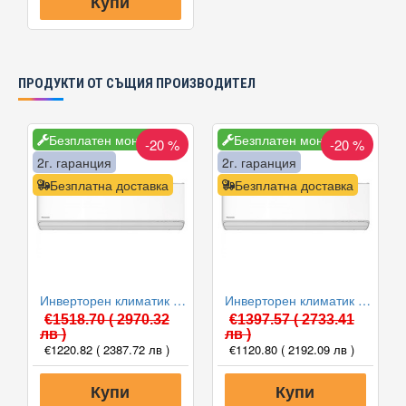
Купи
ПРОДУКТИ ОТ СЪЩИЯ ПРОИЗВОДИТЕЛ
Безплатен монтаж
Безплатен монтаж
-20 %
-20 %
2г. гаранция
2г. гаранция
Безплатна доставка
Безплатна доставка
Инверторен климатик Panasonic CS-Z35ZKEW/CU-Z35ZKE ETHEREA 2023, 12000 BTU, Клас A+++
Инверторен климатик Panasonic CS-Z25ZKEW/CU-Z25ZKE ETHEREA 2023, 9000 BTU, Клас A+++
€1518.70
( 2970.32
€1397.57
( 2733.41
лв )
лв )
€1220.82
( 2387.72 лв )
€1120.80
( 2192.09 лв )
Купи
Купи