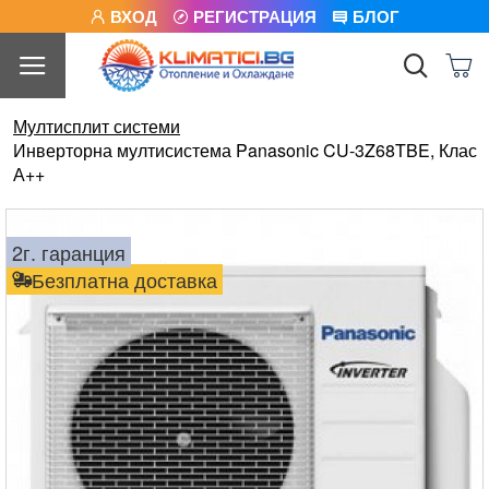
ВХОД
РЕГИСТРАЦИЯ
БЛОГ
Мултисплит системи
Инверторна мултисистема Panasonic CU-3Z68TBE, Клас
А++
2г. гаранция
Безплатна доставка