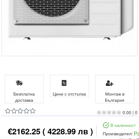
Безплатна
Цени с отстъпка
Монтаж в
доставка
България
0.00
|
0
В наличност
€2162.25
( 4228.99 лв )
P
Производител: