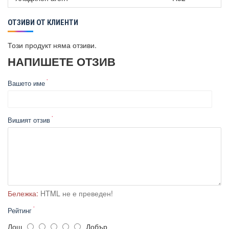
Panasonic CS-MZ20UFEA
809.00 €
ОТЗИВИ ОТ КЛИЕНТИ
Panasonic CS-Z25UFEAW
889.00 €
PanasonicCS-Z35UFEAW
1049.00 €
Този продукт няма отзиви.
Panasonic CS-Z50UFEAW
1209.00 €
НАПИШЕТЕ ОТЗИВ
Panasonic CS-Z60UFEAW
-
Вашето име
-
-
Вишият отзив
Бележка:
HTML не е преведен!
Рейтинг
Лош
Добър