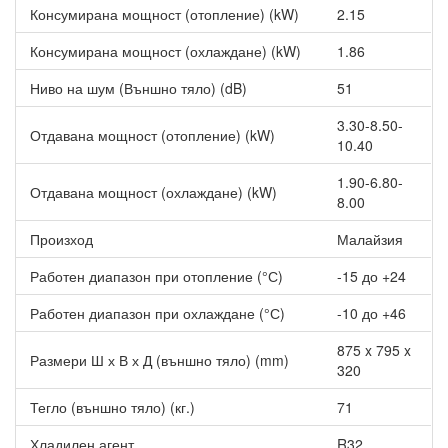
Консумирана мощност (отопление) (kW)
2.15
Panasonic CS-MTZ16ZKE
319.00 €
Консумирана мощност (охлаждане) (kW)
1.86
Panasonic CS-TZ20ZKEW
329.00 €
Ниво на шум (Външно тяло) (dB)
51
Panasonic CS-TZ25ZKEW
339.00 €
Panasonic CS-TZ35ZKEW
369.00 €
3.30-8.50-
Отдавана мощност (отопление) (kW)
10.40
Panasonic CS-TZ42ZKEW
519.00 €
Panasonic CS-TZ50ZKEW
569.00 €
1.90-6.80-
Отдавана мощност (охлаждане) (kW)
8.00
Panasonic CS-TZ60ZKEW
669.00 €
Скрита таванна серия
Произход
Малайзия
Panasonic CS-MZ20UD3EA
829.00 €
Работен диапазон при отопление (°С)
-15 до +24
Panasonic CS-Z25UD3EAW
859.00 €
Работен диапазон при охлаждане (°С)
-10 до +46
Panasonic CS-Z35UD3EAW
949.00 €
875 x 795 x
Размери Ш х В х Д (външно тяло) (mm)
Panasonic CS-Z50UD3EAW
1339.00 €
320
Panasonic CS-Z60UD3EAW
1419.00 €
Тегло (външно тяло) (кг.)
71
Подова серия
Хладилен агент
R32