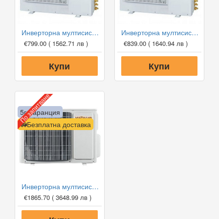
Инверторна мултисистема Cooper and Hunter CHML-U14RK2, 14000 BTU, Клас А++
Инверторна мултисистема Cooper and Hunter CHML-U18RK2, 18000 BTU, Клас А++
€799.00
( 1562.71 лв )
€839.00
( 1640.94 лв )
Купи
Купи
По запитване
5г. гаранция
Безплатна доставка
Инверторна мултисистема Viessmann Vitoclima 300-S С HE 02F3050M2, Клас А++
€1865.70
( 3648.99 лв )