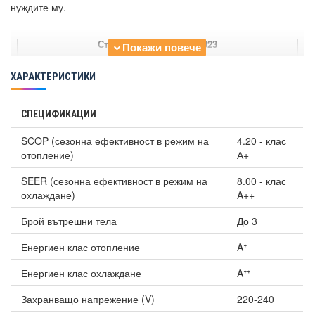
нуждите му.
Стенна серия Etherea 2023
Panasonic CS-MZ16XKE
-
ХАРАКТЕРИСТИКИ
Panasonic CS-Z20ZKEW
399.00 €
Panasonic CS-Z25ZKEW
409.00 €
СПЕЦИФИКАЦИИ
Panasonic CS-Z35ZKEW
449.00 €
SCOP (сезонна ефективност в режим на
4.20 - клас
отопление)
Panasonic CS-Z42ZKEW
609.00 €
А+
Panasonic CS-Z50ZKEW
739.00 €
SEER (сезонна ефективност в режим на
8.00 - клас
охлаждане)
A++
Стенна серия Etherea Silver
2023
Брой вътрешни тела
До 3
Panasonic CS-XZ20XKEW
-
Енергиен клас отопление
Aᐩ
Panasonic CS-XZ25XKEW
-
Panasonic CS-XZ35XKEW
-
Енергиен клас охлаждане
Aᐩᐩ
Panasonic CS-XZ50XKEW
-
Захранващо напрежение (V)
220-240
Стенна серия TZ