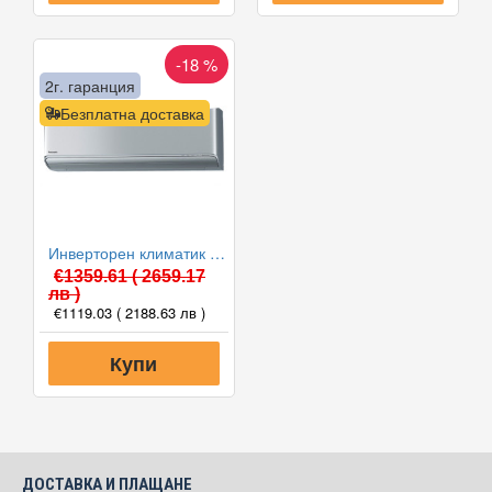
-18 %
2г. гаранция
Безплатна доставка
Инверторен климатик Panasonic CS-XZ35ZKEW/CU-Z35ZKE ETHEREA 2023, 12000 BTU, Клас A+++
€1359.61
( 2659.17
лв )
€1119.03
( 2188.63 лв )
Купи
ДОСТАВКА И ПЛАЩАНЕ