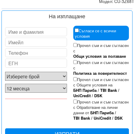
Модел:
CU-3Z68
На изплащане
Съгласи се с всички
условия
Прочел съм и съм съгласен
с
Общи условия за ползване
Прочел съм и съм съгласен
с
Политика за поверителност
Прочел съм и съм съгласен
с Общите условия на
БНП Париба
/
TBI Bank
/
UniCredit
/
DSK
Прочел съм и съм съгласен
с Обработване на лични
данни от
БНП Париба
/
TBI Bank
/
UniCredit
/
DSK
ИЗПРАТИ