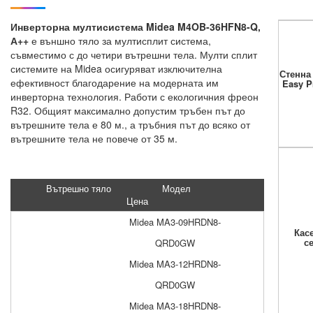
Инверторна мултисистема Midea M4OB-36HFN8-Q,
А++
е външно тяло за мултисплит система,
съвместимо с до четири вътрешни тела. Мулти сплит
системите на Midea осигуряват изключителна
Стенна 
ефективност благодарение на модерната им
Easy P
инверторна технология. Работи с екологичния фреон
R32. Общият максимално допустим тръбен път до
вътрешните тела е 80 м., а тръбния път до всяко от
вътрешните тела не повече от 35 м.
Вътрешно тяло
Модел
Цена
Midea MA3-09HRDN8-
Кас
с
QRD0GW
Midea MA3-12HRDN8-
QRD0GW
Midea MA3-18HRDN8-