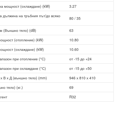
а мощност (охлаждане) (kW)
3.27
 дължина на тръбния път/до всяко
80 / 35
м (Външно тяло) (dB)
63
ощност (отопление) (kW)
10.80
ощност (охлаждане) (kW)
10.60
апазон при отопление (°С)
от -15 до +24
апазон при охлаждане (°С)
от -15 до +50
х В х Д (външно тяло) (mm)
946 х 810 х 410
но тяло) (кг.)
69
гент
R32