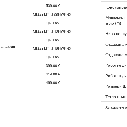
509.00 €
Консумиран
Midea MTIU-09HWFNX-
Максимална
QRD0W
тяло (m)
Midea MTIU-12HWFNX-
Ниво на шу
QRD0W
Отдавана м
на серия
Midea MTIU-18HWFNX-
Отдавана м
QRD0W
Работен ди
399.00 €
419.00 €
Работен ди
469.00 €
Размери Ш 
Тегло (външ
Хладилен а