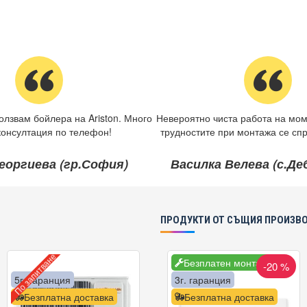
олзвам бойлера на Ariston. Много
Невероятно чиста работа на мом
консултация по телефон!
трудностите при монтажа се спр
еоргиева (гр.София)
Василка Велева (с.Д
ПРОДУКТИ ОТ СЪЩИЯ ПРОИЗВ
По запитване
Безплатен монтаж
-20 %
5г. гаранция
3г. гаранция
Безплатна доставка
Безплатна доставка