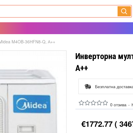
 Midea M4OB-36HFN8-Q, А++
Инверторна мул
А++
Безплатна доставк
0 отзива
-
€1772.77
( 346