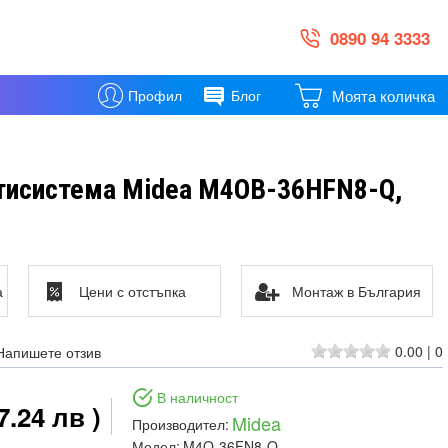
0890 94 3333
Моята количка
Профил
Блог
тисистема Midea M4OB-36HFN8-Q,
а
Цени с отстъпка
Монтаж в България
0.00
|
0
Напишете отзив
В наличност
7.24 лв )
Midea
Производител:
Модел:
M4O-36FN8-Q