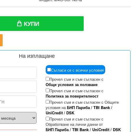
КУПИ
На изплащане
Съгласи се с всички условия
Прочел съм и съм съгласен с
Общи условия за ползване
Прочел съм и съм съгласен с
Политика за поверителност
Прочел съм и съм съгласен с Общите
условия на
БНП Париба
/
TBI Bank
/
UniCredit
/
DSK
Прочел съм и съм съгласен с
Обработване на лични данни от
БНП Париба
/
TBI Bank
/
UniCredit
/
DSK