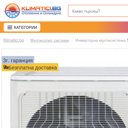
КАТЕГОРИИ
Klimatici.bg
Мултисплит системи
Инверторна мултисистема
3г. гаранция
Безплатна доставка