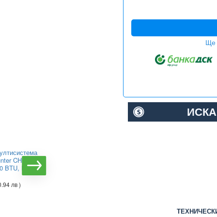
Ще 
ИСКА
ултисистема
Инверторна мултисистема
unter CHML-
Viessmann Vitoclima 300-S
0 BTU, Клас
С HE 02F3050M2, Клас
А++
0.94 лв )
€1865.70
( 3648.99 лв )
ТЕХНИЧЕСК