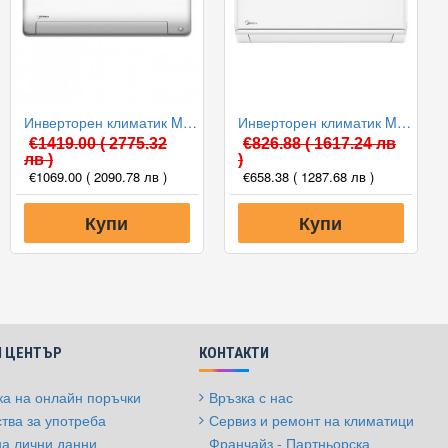
Инверторен климатик Midea MSEPCU-18HRFN8-QRD0GW/MOX430-18HFN8-QRD0GW All Easy Pro Nordic, 18000 BTU, Клас A+++
Инверторен климатик Midea MA3-12HRDN8-QRD0GW/MA3-12HFN8-QR Prime, 12000 BTU, Клас A++
€1419.00
( 2775.32
€826.88
( 1617.24 лв
лв )
)
€1069.00
( 2090.78 лв )
€658.38
( 1287.68 лв )
Купи
Купи
 ЦЕНТЪР
КОНТАКТИ
а на онлайн поръчки
Връзка с нас
тва за употреба
Сервиз и ремонт на климатици
на лични данни
Франчайз - Партньорска