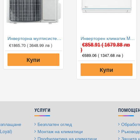
Инверторна мултисистема Viessmann Vitoclima 300-S С HE 02F3050M2, Клас А++
Инверторен климатик Midea AG2Eco-12NXD0-I(B)/AG2Eco-12N8D0-O(B) Xtreme Eco, 12000 BTU, Клас A++
€1865.70
( 3648.99 лв )
€858.91
( 1679.88 лв
)
€689.06
( 1347.68 лв )
Купи
Купи
УСЛУГИ
ПОМОЩЕН
 изплащане
Безплатен оглед
Обработк
Loyal)
Монтаж на климатици
Ръководс
Профилактика на климатици
Защита 