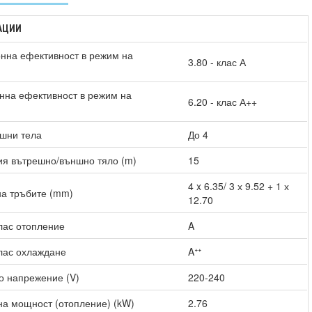
АЦИИ
нна ефективност в режим на
3.80 - клас А
нна ефективност в режим на
6.20 - клас А++
)
шни тела
До 4
я вътрешно/външно тяло (m)
15
4 x 6.35/ 3 х 9.52 + 1 х
а тръбите (mm)
12.70
лас отопление
A
лас охлаждане
Aᐩᐩ
о напрежение (V)
220-240
а мощност (отопление) (kW)
2.76