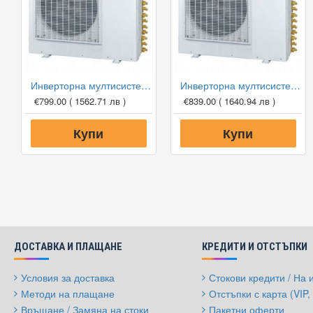
Инверторна мултисистема Cooper and Hunter CHML-U14RK2, 14000 BTU, Клас А++
Инверторна мултисистема Cooper and Hunter CHML-U18RK2, 18000 BTU, Клас А++
€799.00
( 1562.71 лв )
€839.00
( 1640.94 лв )
Купи
Купи
ДОСТАВКА И ПЛАЩАНЕ
КРЕДИТИ И ОТСТЪПКИ
Условия за доставка
Стокови кредити / На
Методи на плащане
Отстъпки с карта (VIP, 
Връщане / Замяна на стоки
Пакетни оферти