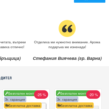
четата, въпреки
Отделиха ми нужнотно внимание. Арома
авиха отлично!
подаръка ме изненада!
ебръщица)
Стефания Виячева (гр. Варна)
ОДИТЕЛ
Безплатен монтаж
Безплатен монтаж
-25 %
-20 %
3г. гаранция
3г. гаранция
Безплатна доставка
Безплатна доставка