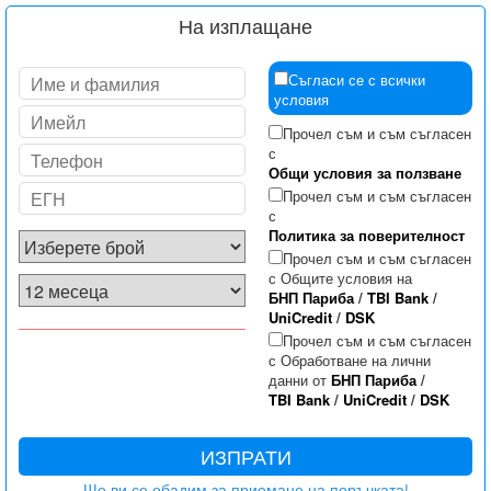
На изплащане
Съгласи се с всички
условия
Прочел съм и съм съгласен
с
Общи условия за ползване
Прочел съм и съм съгласен
с
Политика за поверителност
Прочел съм и съм съгласен
с Общите условия на
БНП Париба
/
TBI Bank
/
UniCredit
/
DSK
Прочел съм и съм съгласен
с Обработване на лични
данни от
БНП Париба
/
TBI Bank
/
UniCredit
/
DSK
ИЗПРАТИ
Ще ви се обадим за приемане на поръчката!