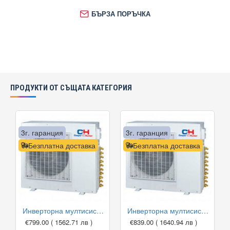
БЪРЗА ПОРЪЧКА
ПРОДУКТИ ОТ СЪЩАТА КАТЕГОРИЯ
3г. гаранция
3г. гаранция
Безплатна доставка
Безплатна доставка
Инверторна мултисистема Cooper and Hunter CHML-U14RK2, 14000 BTU, Клас А++
Инверторна мултисистема Cooper and Hunter CHML-U18RK2, 18000 BTU, Клас А++
€799.00
( 1562.71 лв )
€839.00
( 1640.94 лв )