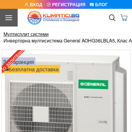
ВХОД
РЕГИСТРАЦИЯ
БЛОГ
Мултисплит системи
Инверторна мултисистема General AOHG36LBLA5, Клас А
о запитване
3г. гаранция
Безплатна доставка