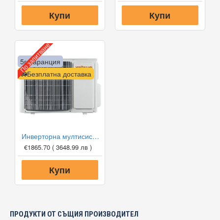
Купи
Купи
По запитване
5г. гаранция
Безплатна доставка
Инверторна мултисистема Viessmann Vitoclima 300-S С HE 02F3050M2, Клас А++
€1865.70
( 3648.99 лв )
Купи
ПРОДУКТИ ОТ СЪЩИЯ ПРОИЗВОДИТЕЛ