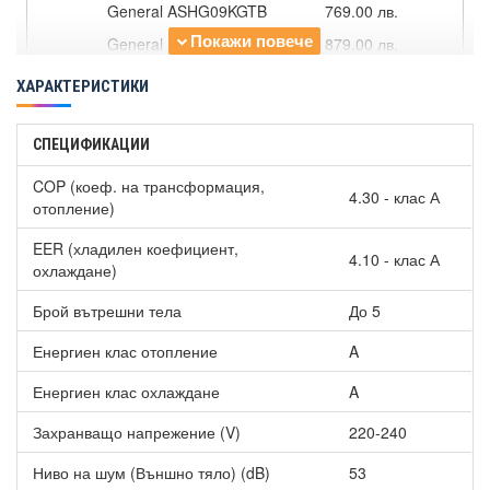
General ASHG09KGTB
769.00 лв.
General ASHG12KGTB
879.00 лв.
General ASHG14KGTB
1019.00 лв.
ХАРАКТЕРИСТИКИ
Стенна серия ASHG-KMTB
General ASHG18KMTB
1019.00 лв.
СПЕЦИФИКАЦИИ
General ASHG24KMTB
1319.00 лв.
COP (коеф. на трансформация,
4.30 - клас А
Стенна серия ASHG-KM
отопление)
General ASHG07KMCC
569.00 лв.
EER (хладилен коефициент,
4.10 - клас А
охлаждане)
General ASHG09KMCC
619.00 лв.
General ASHG12KMCC
669.00 лв.
Брой вътрешни тела
До 5
General ASHG14KMCC
889.00 лв.
Енергиен клас отопление
A
Подова серия AGHG-KVCA
Енергиен клас охлаждане
A
General AGHG09KVCA
1439.00 лв.
Захранващо напрежение (V)
220-240
General AGHG12KVCA
1539.00 лв.
Ниво на шум (Външно тяло) (dB)
53
General AGHG14KVCA
1679.00 лв.