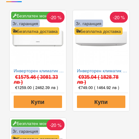
Безплатен монтаж
-20 %
-20 %
3г. гаранция
3г. гаранция
Безплатна доставка
Безплатна доставка
Инверторен климатик General ASHG12KMCE/AOHG12KMCC, 12000 BTU, Клас A++
Инверторен климатик General ASHG09KETE/AOHG09KETA, 9000 BTU, Клас A++
€1575.46
( 3081.33
€935.04
( 1828.78
лв )
лв )
€1259.00
( 2462.39 лв )
€749.00
( 1464.92 лв )
Купи
Купи
Безплатен монтаж
-20 %
3г. гаранция
Безплатна доставка