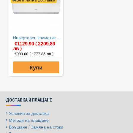
Инверторен климатик General ASHG12LMCA/AOHG12LMCA, 12000 BTU, Клас A++
€1129.90
( 2209.89
лв )
€909.00
( 1777.85 лв )
Купи
ДОСТАВКА И ПЛАЩАНЕ
Условия за доставка
Методи на плащане
Връщане / Замяна на стоки