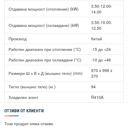
Касетна серия AUXG-KVLA
3.50-12.00-
Отдавана мощност (отопление) (kW)
14.00
General AUXG07KVLA
1339.00 лв.
General AUXG09KVLA
1399.00 лв.
3.50-10.00-
Отдавана мощност (охлаждане) (kW)
12.50
General AUXG12KVLA
1479.00 лв.
Произход
Китай
General AUXG14KVLA
1539.00 лв.
Скрита таванна серия ARXG-KLLAP
Работен диапазон при отопление (°С)
-15 до +24
General AUXG07KLLAP
969.00 лв.
Работен диапазон при охлаждане (°С)
-10 до +46
General AUXG09KLLAP
1039.00 лв.
970 x 998 x
Размери Ш х В х Д (външно тяло) (mm)
General AUXG12KLLAP
1149.00 лв.
370
General AUXG14KLLAP
1249.00 лв.
Тегло (външно тяло) (кг.)
94
General AUXG18KLLAP
1459.00 лв.
Хладилен агент
R410A
ОТЗИВИ ОТ КЛИЕНТИ
Този продукт няма отзиви.