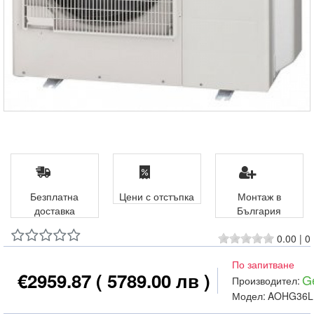
Безплатна
Цени с отстъпка
Монтаж в
доставка
България
0.00
|
0
По запитване
€2959.87
( 5789.00 лв )
G
Производител:
Модел:
AOHG36L