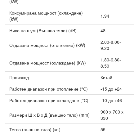
(kW)
General AUXG07KVLA
1519.00 лв.
Консумирана мощност (охлаждане)
General AUXG09KVLA
1569.00 лв.
1.94
(kW)
General AUXG12KVLA
1619.00 лв.
Ниво на шум (Външно тяло) (dB)
48
General AUXG14KVLA
1669.00 лв.
Скрита таванна серия ARXG-KLLAP
2.00-8.00-
Отдавана мощност (отопление) (kW)
9.20
General ARXG07KLLAP
1119.00 лв.
1.80-6.80-
Отдавана мощност (охлаждане) (kW)
General ARXG09KLLAP
1219.00 лв.
8.50
General ARXG12KLLAP
1319.00 лв.
Произход
Китай
General ARXG14KLLAP
1419.00 лв.
Работен диапазон при отопление (°С)
-15 до +24
General ARXG18KLLAP
1849.00 лв.
Работен диапазон при охлаждане (°С)
-10 до +46
900 x 700 x
Размери Ш х В х Д (външно тяло) (mm)
330
Тегло (външно тяло) (кг.)
55