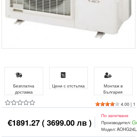
Безплатна
Цени с отстъпка
Монтаж в
доставка
България
4.00
|
1
По запитване
€1891.27
( 3699.00 лв )
G
Производител:
Модел:
AOHG24L