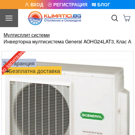
ВХОД
РЕГИСТРАЦИЯ
БЛОГ
Мултисплит системи
Инверторна мултисистема General AOHG24LAT3, Клас А
о запитване
3г. гаранция
Безплатна доставка