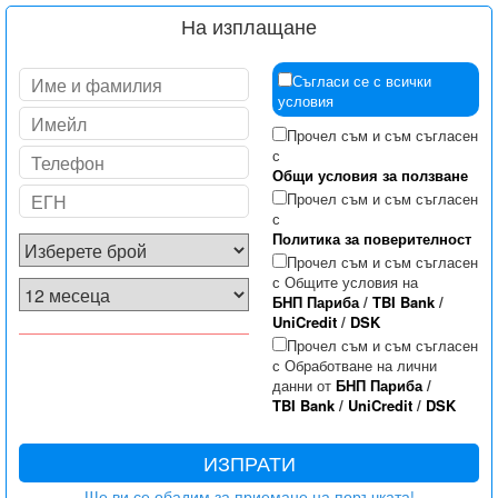
На изплащане
Съгласи се с всички
условия
Прочел съм и съм съгласен
с
Общи условия за ползване
Прочел съм и съм съгласен
с
Политика за поверителност
Прочел съм и съм съгласен
с Общите условия на
БНП Париба
/
TBI Bank
/
UniCredit
/
DSK
Прочел съм и съм съгласен
с Обработване на лични
данни от
БНП Париба
/
TBI Bank
/
UniCredit
/
DSK
ИЗПРАТИ
Ще ви се обадим за приемане на поръчката!