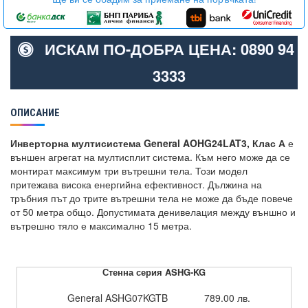
ИСКАМ ПО-ДОБРА ЦЕНА: 0890 94
3333
ОПИСАНИЕ
Инверторна мултисистема General AOHG24LAT3, Клас А
е
външен агрегат на мултисплит система. Към него може да се
монтират максимум три вътрешни тела. Този модел
притежава висока енергийна ефективност. Дължина на
тръбния път до трите вътрешни тела не може да бъде повече
от 50 метра общо. Допустимата денивелация между външно и
вътрешно тяло е максимално 15 метра.
Стенна серия ASHG-KG
General ASHG07KGTB
789.00 лв.