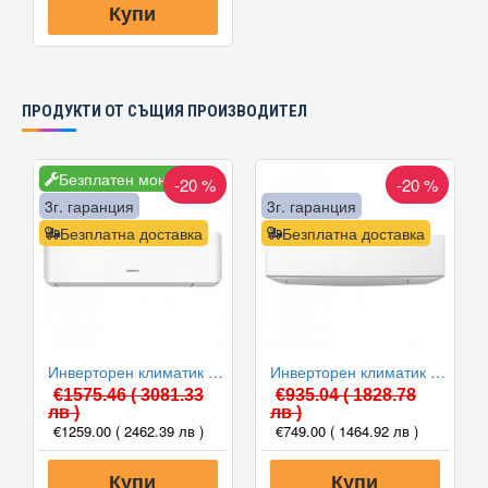
Купи
ПРОДУКТИ ОТ СЪЩИЯ ПРОИЗВОДИТЕЛ
Безплатен монтаж
-20 %
-20 %
3г. гаранция
3г. гаранция
Безплатна доставка
Безплатна доставка
Инверторен климатик General ASHG12KMCE/AOHG12KMCC, 12000 BTU, Клас A++
Инверторен климатик General ASHG09KETE/AOHG09KETA, 9000 BTU, Клас A++
€1575.46
( 3081.33
€935.04
( 1828.78
лв )
лв )
€1259.00
( 2462.39 лв )
€749.00
( 1464.92 лв )
Купи
Купи