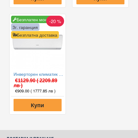
Безплатен монтаж
-20 %
3г. гаранция
Безплатна доставка
Инверторен климатик General ASHG12LMCA/AOHG12LMCA, 12000 BTU, Клас A++
€1129.90
( 2209.89
лв )
€909.00
( 1777.85 лв )
Купи