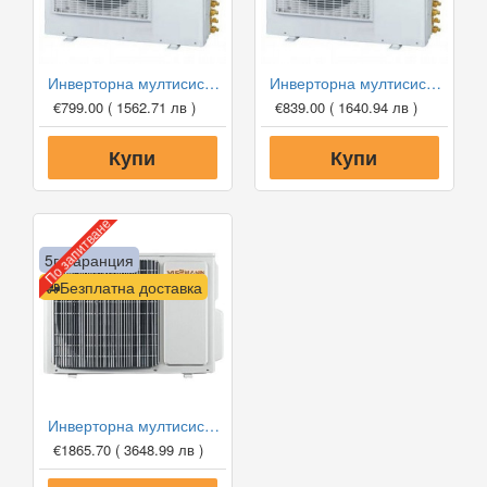
Инверторна мултисистема Cooper and Hunter CHML-U14RK2, 14000 BTU, Клас А++
Инверторна мултисистема Cooper and Hunter CHML-U18RK2, 18000 BTU, Клас А++
€799.00
( 1562.71 лв )
€839.00
( 1640.94 лв )
Купи
Купи
По запитване
5г. гаранция
Безплатна доставка
Инверторна мултисистема Viessmann Vitoclima 300-S С HE 02F3050M2, Клас А++
€1865.70
( 3648.99 лв )