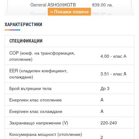
General ASHG09KGTB
839.00 лв.
General ASHG12KGTB
889.00 лв.
General ASHG14KGTB
1129.00 лв.
ХАРАКТЕРИСТИКИ
Стенна серия ASHG-KMTB
СПЕЦИФИКАЦИИ
General ASHG18KMTB
1079.00 лв.
Стенна серия ASHG-KM
COP (коеф. на трансформация,
4.00 - клас А
отопление)
General ASHG07KMCC
649.00 лв.
EER (хладилен коефициент,
General ASHG09KMCC
699.00 лв.
3.51 - клас A
охлаждане)
General ASHG12KMCC
749.00 лв.
Брой вътрешни тела
До 3
General ASHG14KMCC
989.00 лв.
Подова серия AGHG-KVCA
Енергиен клас отопление
A
General AGHG09KVCA
1649.00 лв.
Енергиен клас охлаждане
A
General AGHG12KVCA
1749.00 лв.
Захранващо напрежение (V)
220-240
General AGHG14KVCA
1949.00 лв.
Консумирана мощност (отопление)
Касетна серия AUXG-KVLA
2