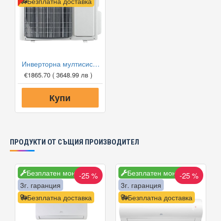
Безплатна доставка
Инверторна мултисистема Viessmann Vitoclima 300-S С HE 02F3050M2, Клас А++
€1865.70
( 3648.99 лв )
Купи
ПРОДУКТИ ОТ СЪЩИЯ ПРОИЗВОДИТЕЛ
Безплатен монтаж
Безплатен монтаж
-25 %
-25 %
3г. гаранция
3г. гаранция
Безплатна доставка
Безплатна доставка