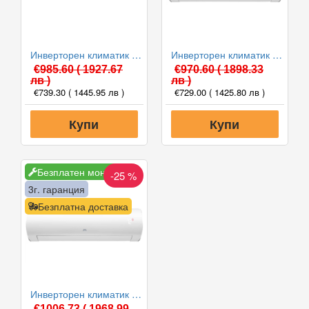
Инверторен климатик Cooper and Hunter CH-S09FTXLA2/I-NG / CH-S09FTXLA2/O-NG Arctic 2 WiFi, 9000 BTU, Клас A++
Инверторен климатик Cooper and Hunter CH-S09FTXD2-WP DAYTONA, 9000 BTU, Клас A++
€985.60
( 1927.67
€970.60
( 1898.33
лв )
лв )
€739.30
( 1445.95 лв )
€729.00
( 1425.80 лв )
Купи
Купи
Безплатен монтаж
-25 %
3г. гаранция
Безплатна доставка
Инверторен климатик Cooper and Hunter CH-S12FTXD2-WP DAYTONA, 12000 BTU, Клас A++
€1006.73
( 1968.99