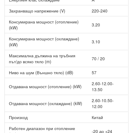
Cooper and Hunter CHML-
379.00 €
Захранващо напрежение (V)
220-240
S18FVX2-NG
499.00 €
Консумирана мощност (отопление)
Канална серия Duct
3.20
(kW)
Cooper and Hunter CHML-
Консумирана мощност (охлаждане)
3.10
ID09RK
(kW)
Cooper and Hunter CHML-
Максимална дължина на тръбния
70 / 20
път/до всяко тяло (m)
ID12RK
Cooper and Hunter CHML-
419.00 €
Ниво на шум (Външно тяло) (dB)
57
ID18RK
459.00 €
2.60-12.00-
Отдавана мощност (отопление) (kW)
Cooper and Hunter CHML-
539.00 €
13.50
ID24RK
559.00 €
2.60-10.50-
Отдавана мощност (охлаждане) (kW)
Четирипътна серия Cassete
12.00
Cooper and Hunter CHML-
Произход
Китай
IC12RK2
Работен диапазон при отопление
-20 до +24