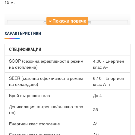
15 м.
Стенна серия Alpha WiFi
ХАРАКТЕРИСТИКИ
Cooper and Hunter CH-
S18FTXE/I NG
-
СПЕЦИФИКАЦИИ
Стенна серия Vital
SCOP (сезонна ефективност в режим
4.00 - Енергиен
Cooper and Hunter CH-
на отопление)
клас А+
S09FTXF/I
SEER (сезонна ефективност в режим
6.10 - Енергиен
Cooper and Hunter CH-
209.00 €
на охлаждане)
клас А++
S12FTXF/I
239.00 €
Брой вътрешни тела
До 4
Подова серия Console
Денивелация вътрешно/външно тяло
Cooper and Hunter CHML-
25
(m)
S09FVX2-NG
Енергиен клас отопление
Aᐩ
Cooper and Hunter CHML-
S12FVX2-NG
359.00 €
Енергиен клас охлаждане
Aᐩᐩ