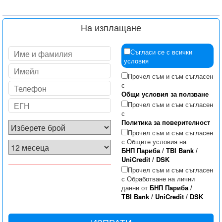
На изплащане
Съгласи се с всички
условия
Прочел съм и съм съгласен
с
Общи условия за ползване
Прочел съм и съм съгласен
с
Политика за поверителност
Прочел съм и съм съгласен
с Общите условия на
БНП Париба
/
TBI Bank
/
UniCredit
/
DSK
Прочел съм и съм съгласен
с Обработване на лични
данни от
БНП Париба
/
TBI Bank
/
UniCredit
/
DSK