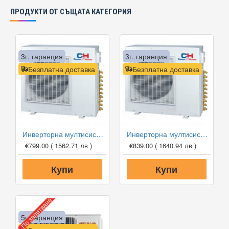
ПРОДУКТИ ОТ СЪЩАТА КАТЕГОРИЯ
3г. гаранция
3г. гаранция
Безплатна доставка
Безплатна доставка
Инверторна мултисистема Cooper and Hunter CHML-U14RK2, 14000 BTU, Клас А++
Инверторна мултисистема Cooper and Hunter CHML-U18RK2, 18000 BTU, Клас А++
€799.00
( 1562.71 лв )
€839.00
( 1640.94 лв )
Купи
Купи
По запитване
5г. гаранция