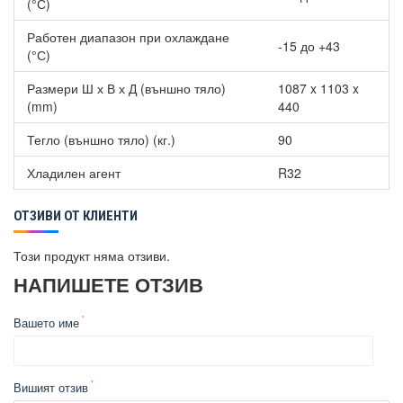
Cooper and Hunter CHML-
(°С)
IC18RK2
529.00 €
Работен диапазон при охлаждане
-15 до +43
Cooper and Hunter CHML-
579.00 €
(°С)
IC24RK2
729.00 €
Размери Ш х В х Д (външно тяло)
1087 x 1103 x
(mm)
440
Тегло (външно тяло) (кг.)
90
Хладилен агент
R32
ОТЗИВИ ОТ КЛИЕНТИ
Този продукт няма отзиви.
НАПИШЕТЕ ОТЗИВ
Вашето име
Вишият отзив