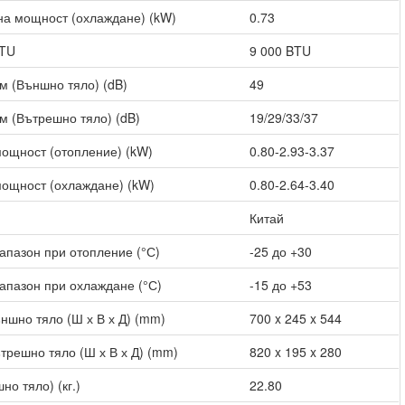
а мощност (охлаждане) (kW)
0.73
BTU
9 000 BTU
м (Външно тяло) (dB)
49
м (Вътрешно тяло) (dB)
19/29/33/37
ощност (отопление) (kW)
0.80-2.93-3.37
ощност (охлаждане) (kW)
0.80-2.64-3.40
Китай
апазон при отопление (°С)
-25 до +30
апазон при охлаждане (°С)
-15 до +53
ншно тяло (Ш х В х Д) (mm)
700 x 245 x 544
трешно тяло (Ш х В х Д) (mm)
820 x 195 x 280
но тяло) (кг.)
22.80