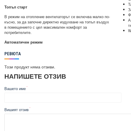
Т
Топъл старт
З
Ф
В режим на отопление вентилаторът се включва малко по-
А
късно, за да започне директно издухване на топъл въздух
т
в помещението с цел максимален комфорт за
W
потребителите.
Автоматичен режим
РЕВЮТА
Този продукт няма отзиви.
НАПИШЕТЕ ОТЗИВ
Вашето име
Вишият отзив