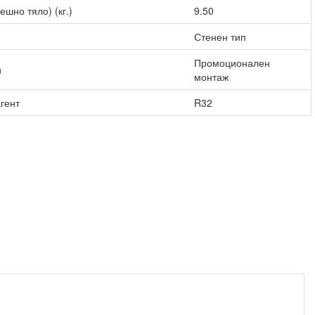
ешно тяло) (кг.)
9.50
Стенен тип
Промоционален
и
монтаж
гент
R32