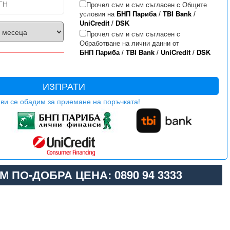
Прочел съм и съм съгласен с Общите
условия на
БНП Париба
/
TBI Bank
/
UniCredit
/
DSK
Прочел съм и съм съгласен с
Обработване на лични данни от
БНП Париба
/
TBI Bank
/
UniCredit
/
DSK
ИЗПРАТИ
ви се обадим за приемане на поръчката!
М ПО-ДОБРА ЦЕНА: 0890 94 3333