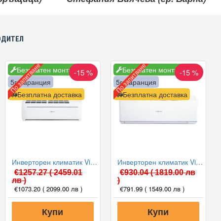
ОДИТЕЛ
По запитване
По запитване
Безплатен монтаж
Безплатен монтаж
-15 %
-15 %
5г. гаранция
5г. гаранция
Безплатна доставка
Безплатна доставка
Инверторен климатик Viessmann Vitoclima 100-S IWAA100MHA050 / OFAA100MHA050, 18000 BTU, Клас А+++
Инверторен климатик Viessmann Vitoclima 200-S IWAA200MHA026 / OFAA200MHA026, 9000 BTU, Клас А+++
€1257.27
( 2459.01
€930.04
( 1819.00 лв
лв )
)
€1073.20
( 2099.00 лв )
€791.99
( 1549.00 лв )
Купи
Купи