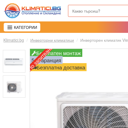
КАТЕГОРИИ
Klimatici.bg
Инверторни климатици
Инверторен климатик Vi
По запитване
Безплатен монтаж
5г. гаранция
Безплатна доставка