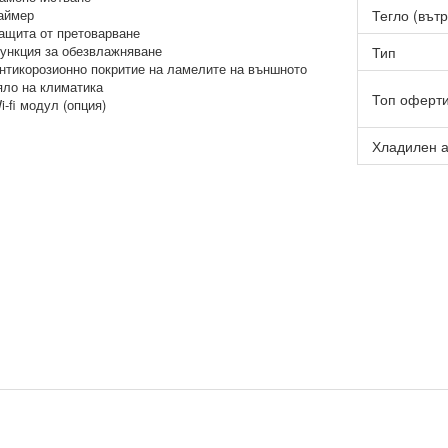
аймер
Тегло (вътр
ащита от претоварване
ункция за обезвлажняване
Тип
нтикорозионно покритие на ламелите на външното
яло на климатика
Топ оферт
i-fi модул (опция)
Хладилен а