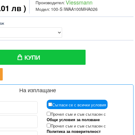
Viessmann
Производител:
.01 лв )
Модел:
100-S IWAA100MHA026
таж
КУПИ
На изплащане
Съгласи се с всички условия
Прочел съм и съм съгласен с
Общи условия за ползване
Прочел съм и съм съгласен с
Политика за поверителност