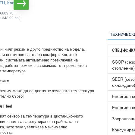
BTU, Клас
WIFI, 12000 BTU, Клас
А++
€689.73
(
€597.70
(
€745.97
(
1348.99 лв )
1169.00 лв )
1458.99 лв )
ТЕХНИЧЕСК
ичният режим е друго предимство на модела,
СПЕЦИФИК
ели постигане на пълен комфорт. Когато е
ан, системата автоматично превключва на
SCOP (сезо
щ работен режим в зависимост от промените в
отопление)
а температура.
SEER (сезо
режим
охлаждане
 режим може да се достигне желаната температура
телно бързо!
Енергиен к
 I feel
Енергиен к
ият сензор за температура в дистанционното
Захранващ
ние спомага за регулиране на работата на
ка, като така увеличава максимално
Консумиран
ността.