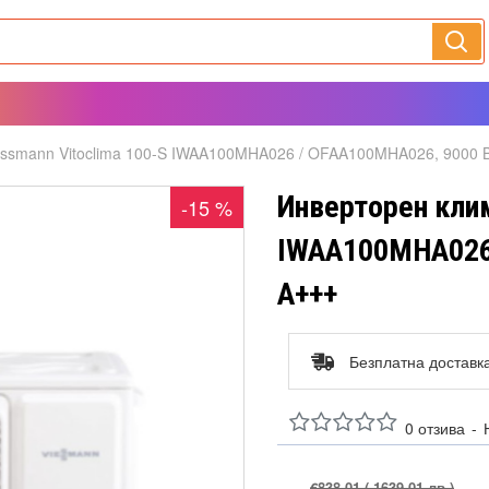
essmann Vitoclima 100-S IWAA100MHA026 / OFAA100MHA026, 9000 
Инверторен клим
-15 %
IWAA100MHA026 
А+++
Безплатна доставк
0 отзива
-
€838.01
( 1639.01 лв )