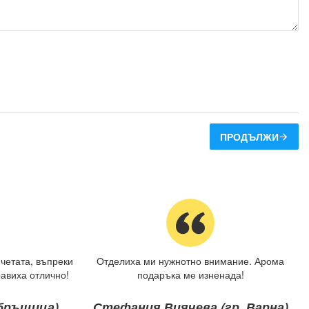
ПРОДЪЛЖИ
четата, въпреки
Отделиха ми нужнотно внимание. Арома
авиха отлично!
подаръка ме изненада!
ебръщица)
Стефания Виячева (гр. Варна)