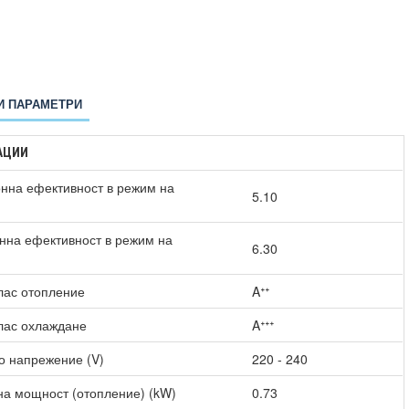
И ПАРАМЕТРИ
АЦИИ
нна ефективност в режим на
5.10
нна ефективност в режим на
6.30
)
лас отопление
Aᐩᐩ
лас охлаждане
Aᐩᐩᐩ
о напрежение (V)
220 - 240
а мощност (отопление) (kW)
0.73