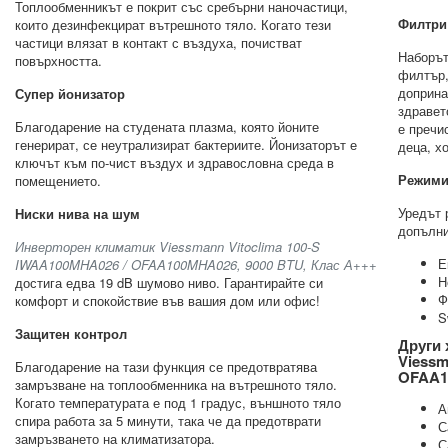
Топлообменникът е покрит със сребърни наночастици,
Филтри 
които дезинфекцират вътрешното тяло. Когато тези
частици влязат в контакт с въздуха, почистват
Наборът
повърхността.
филтър,
доприна
Супер йонизатор
здравет
Благодарение на студената плазма, която йоните
е пречи
генерират, се неутрализират бактериите. Йонизаторът е
деца, х
ключът към по-чист въздух и здравословна среда в
Режими 
помещението.
Уредът 
Ниски нива на шум
допълни
Инверторен климатик Viessmann Vitoclima 100-S
Е
IWAA100MHA026 / OFAA100MHA026, 9000 BTU, Клас А+++
Н
достига едва 19 dB шумово ниво. Гарантирайте си
Ф
комфорт и спокойствие във вашия дом или офис!
S
Защитен контрол
Други 
Viessm
Благодарение на тази функция се предотвратява
OFAA10
замръзване на топлообменника на вътрешното тяло.
Когато температурата е под 1 градус, външното тяло
А
спира работа за 5 минути, така че да предотврати
С
замръзването на климатизатора.
С