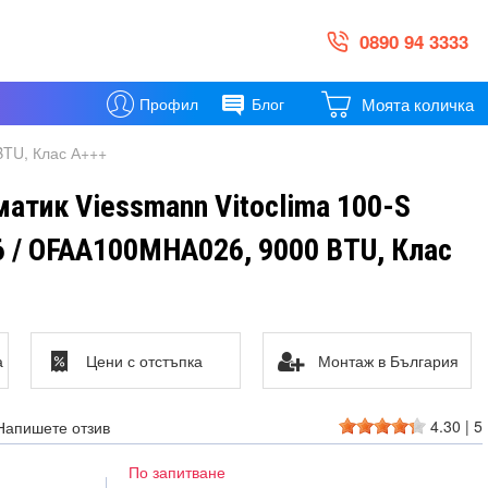
0890 94 3333
Моята количка
Профил
Блог
BTU, Клас А+++
атик Viessmann Vitoclima 100-S
/ OFAA100MHA026, 9000 BTU, Клас
а
Цени с отстъпка
Монтаж в България
4.30
|
5
Напишете отзив
По запитване