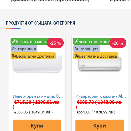
ПРОДУКТИ ОТ СЪЩАТА КАТЕГОРИЯ
Безплатен монтаж
Безплатен монтаж
-25 %
-20 %
2г. гаранция
3г. гаранция
Безплатна доставка
Безплатна доставка
Инверторен климатик Crown CIT-12FO62AS, 12 000 BTU, Клас A++
Инверторен климатик Alpin ASW-35ETE, Elite, WIFI, 12000 BTU, Клас А++
€715.30
( 1399.01 лв
€689.73
( 1348.99 лв
)
)
€536.35
( 1049.01 лв )
€551.68
( 1078.99 лв )
Купи
Купи