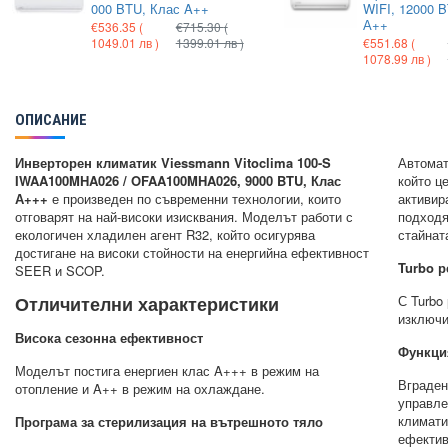
000 BTU, Клас A++
WIFI, 12000 
А++
€536.35
(
€715.30
(
1049.01 лв )
1399.01 лв )
€551.68
(
1078.99 лв )
ОПИСАНИЕ
Инверторен климатик Viessmann Vitoclima 100-S
Автомат
IWAA100MHA026 / OFAA100MHA026, 9000 BTU, Клас
който ц
А+++
е произведен по съвременни технологии, които
активир
отговарят на най-високи изисквания. Моделът работи с
подходя
екологичен хладилен агент R32, който осигурява
стайнат
достигане на високи стойности на енергийна ефективност
Turbo 
SEER и SCOP.
Отличителни характеристики
С Turbo
изключи
Висока сезонна ефективност
Функция
Моделът постига енергиен клас A+++ в режим на
Вграден
отопление и A++ в режим на охлаждане.
управле
климати
Програма за стерилизация на вътрешното тяло
ефектив