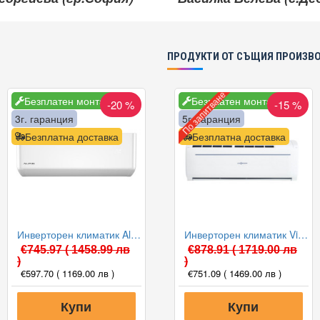
ПРОДУКТИ ОТ СЪЩИЯ ПРОИЗВ
По запитване
Безплатен монтаж
Безплатен монтаж
-20 %
-15 %
3г. гаранция
5г. гаранция
Безплатна доставка
Безплатна доставка
Инверторен климатик Alpin ASW-35PTT Pro, WIFI, 12000 BTU, Клас А++
Инверторен климатик Viessmann Vitoclima 100-S IWAA100MHA032 / OFAA100MHA032, 12000 BTU, Клас А+++
€745.97
( 1458.99 лв
€878.91
( 1719.00 лв
)
)
€597.70
( 1169.00 лв )
€751.09
( 1469.00 лв )
Купи
Купи