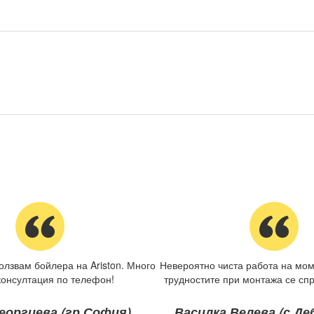
олзвам бойлера на Ariston. Много
Невероятно чиста работа на мом
консултация по телефон!
трудностите при монтажа се спр
еоргиева (гр.София)
Василка Велева (с.Д