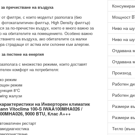
Консумиран
за пречистване на въздуха
Мощност 
 от филтри, с които моделът разполага (био
 фотокаталитичен филтър, High Density филтър)
ся за по-пречистен въздух, което е много важно за
Ниво на шу
о на обитателите на помещението. Особено важно
стването на въздуха, ако обитателите са малки
Ниво на шу
ора страдащи от астма или склонни към алергии.
Отдавана м
за пестене на енергия
Отдавана м
разполага с множество режими, които доставят
телен комфорт на потребителя:
Произход
ко режим
Работен ди
ощен режим
ункция 8°C
Работен ди
wing жалузи
характеристики на Инверторен климатик
Размери въ
ann Vitoclima 100-S IWAA100MHA026 /
0MHA026, 9000 BTU, Клас А+++
Размери въ
втоматичен рестарт
Тегло (външ
амодиагностика
амопочистване