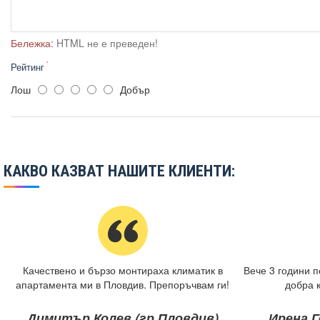
Бележка:
HTML не е преведен!
Рейтинг
Лош
Добър
КАКВО КАЗВАТ НАШИТЕ КЛИЕНТИ:
Качествено и бързо монтираха климатик в
Вече 3 години п
апартамента ми в Пловдив. Препоръчвам ги!
добра 
Димитър Колев (гр.Пловдив)
Ирена Г