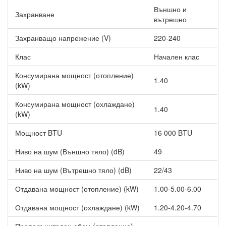
Клас A++
Външно и
Захранване
WiFi контролер (подарък)
вътрешно
Купувайки този климатик, Вие ще получите като подарък WiFi
Захранващо напрежение (V)
220-240
контролер на Havit, с който можете да управлявате уреда
дистанционно през смартфон или таблет.
Клас
Начален клас
Консумирана мощност (отопление)
1.40
(kW)
Консумирана мощност (охлаждане)
1.40
(kW)
Мощност BTU
16 000 BTU
Ниво на шум (Външно тяло) (dB)
49
Ниво на шум (Вътрешно тяло) (dB)
22/43
Отдавана мощност (отопление) (kW)
1.00-5.00-6.00
Отдавана мощност (охлаждане) (kW)
1.20-4.20-4.70