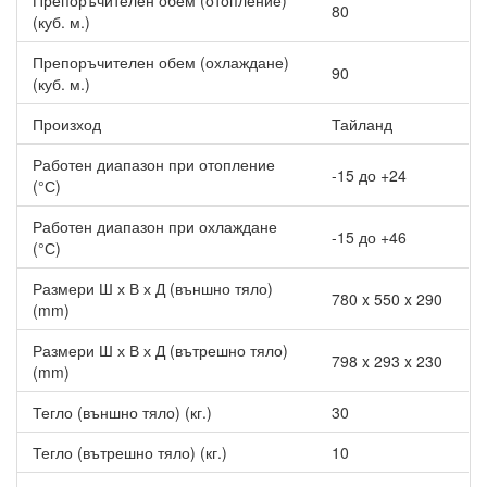
Препоръчителен обем (отопление)
80
(куб. м.)
Препоръчителен обем (охлаждане)
90
(куб. м.)
Произход
Тайланд
Работен диапазон при отопление
-15 до +24
(°С)
Работен диапазон при охлаждане
-15 до +46
(°С)
Размери Ш х В х Д (външно тяло)
780 x 550 x 290
(mm)
Размери Ш х В х Д (вътрешно тяло)
798 x 293 x 230
(mm)
Тегло (външно тяло) (кг.)
30
Тегло (вътрешно тяло) (кг.)
10