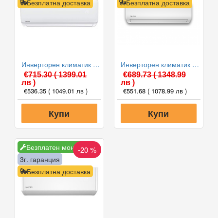
Безплатна доставка
Безплатна доставка
Инверторен климатик Crown CIT-12FO62AS, 12 000 BTU, Клас A++
Инверторен климатик Alpin ASW-35ETE, Elite, WIFI, 12000 BTU, Клас А++
€715.30
( 1399.01
€689.73
( 1348.99
лв )
лв )
€536.35
( 1049.01 лв )
€551.68
( 1078.99 лв )
Купи
Купи
Безплатен монтаж
-20 %
3г. гаранция
Безплатна доставка