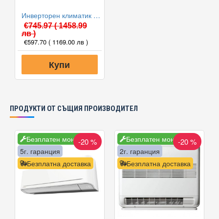
Инверторен климатик Alpin ASW-35PTT Pro, WIFI, 12000 BTU, Клас А++
€745.97
( 1458.99
лв )
€597.70
( 1169.00 лв )
Купи
ПРОДУКТИ ОТ СЪЩИЯ ПРОИЗВОДИТЕЛ
Безплатен монтаж
Безплатен монтаж
-20 %
-20 %
5г. гаранция
5г. гаранция
2г. гаранция
Безплатна доставка
Безплатна доставка