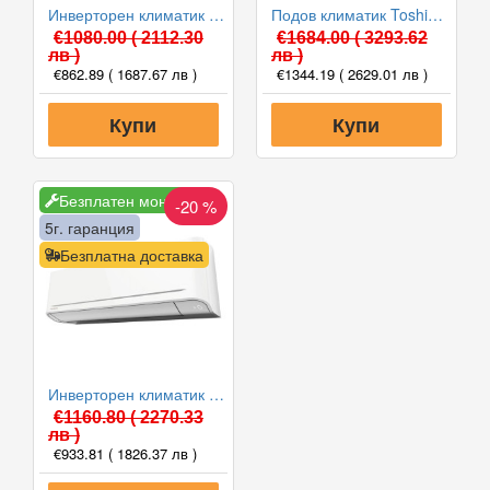
Инверторен климатик Toshiba RAS-B10E2KVG-E/RAS-10E2AVG-E YUKAI, 10000 BTU, Клас A++
Подов климатик Toshiba RAS-B10J2FVG-E/RAS-10J2AVSG-E BI-FLOW, 10000 BTU, Клас A++
€1080.00
( 2112.30
€1684.00
( 3293.62
лв )
лв )
€862.89
( 1687.67 лв )
€1344.19
( 2629.01 лв )
Купи
Купи
Безплатен монтаж
-20 %
5г. гаранция
Безплатна доставка
Инверторен климатик Toshiba RAS-B13E2KVG-E/RAS-13E2AVG-E YUKAI, 13000 BTU, Клас A++
€1160.80
( 2270.33
лв )
€933.81
( 1826.37 лв )