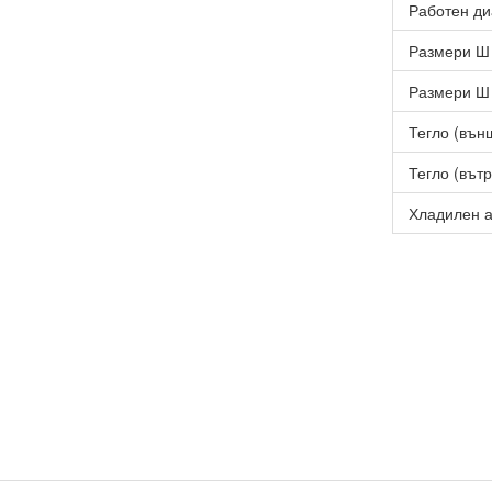
Работен ди
Размери Ш 
Размери Ш 
Тегло (външ
Тегло (вътр
Хладилен а