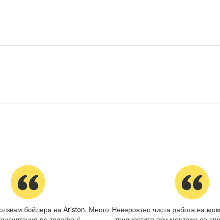
олзвам бойлера на Ariston. Много
Невероятно чиста работа на мом
консултация по телефон!
трудностите при монтажа се спр