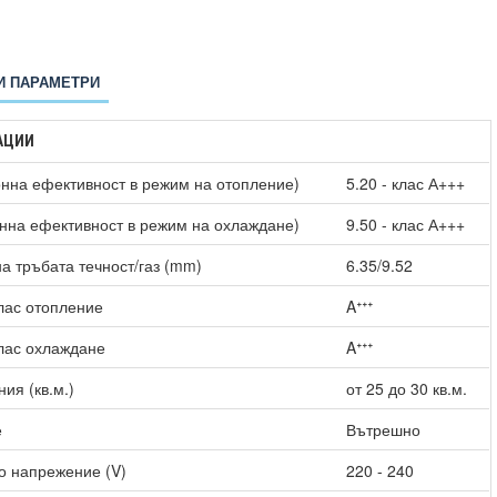
И ПАРАМЕТРИ
АЦИИ
нна ефективност в режим на отопление)
5.20 - клас А+++
нна ефективност в режим на охлаждане)
9.50 - клас А+++
а тръбата течност/газ (mm)
6.35/9.52
лас отопление
Aᐩᐩᐩ
лас охлаждане
Aᐩᐩᐩ
ия (кв.м.)
от 25 до 30 кв.м.
е
Вътрешно
о напрежение (V)
220 - 240