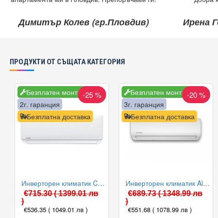
Димитър Колев (гр.Пловдив)
Ирена Г
ПРОДУКТИ ОТ СЪЩАТА КАТЕГОРИЯ
Безплатен монтаж
Безплатен монтаж
-25 %
-20 %
2г. гаранция
3г. гаранция
Безплатна доставка
Безплатна доставка
Инверторен климатик Crown CIT-12FO62AS, 12 000 BTU, Клас A++
Инверторен климатик Alpin ASW-35ETE, Elite, WIFI, 12000 BTU, Клас А++
€715.30
( 1399.01 лв
€689.73
( 1348.99 лв
)
)
€536.35
( 1049.01 лв )
€551.68
( 1078.99 лв )