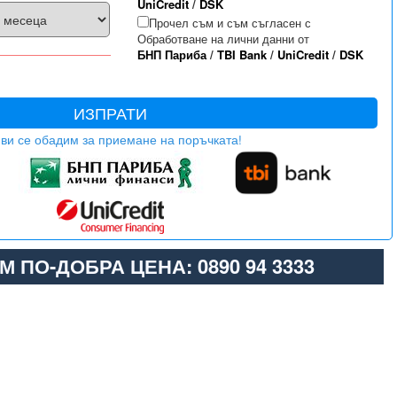
UniCredit
/
DSK
Прочел съм и съм съгласен с
Обработване на лични данни от
БНП Париба
/
TBI Bank
/
UniCredit
/
DSK
ИЗПРАТИ
ви се обадим за приемане на поръчката!
М ПО-ДОБРА ЦЕНА: 0890 94 3333