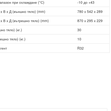
апазон при охлаждане (°С)
-10 до +43
х В х Д (външно тяло) (mm)
780 х 542 х 289
х В х Д (вътрешно тяло) (mm)
870 х 295 х 229
но тяло) (кг.)
30
ешно тяло) (кг.)
10
гент
R32