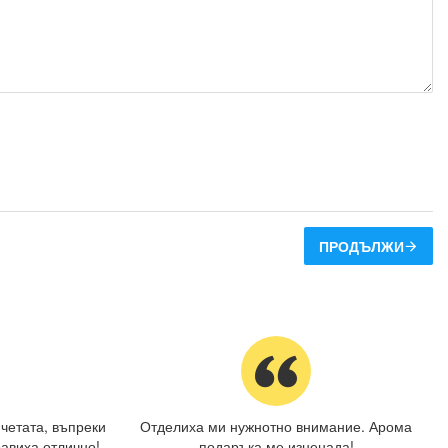
ПРОДЪЛЖИ
четата, въпреки
Отделиха ми нужнотно внимание. Арома
авиха отлично!
подаръка ме изненада!