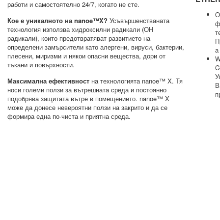
работи и самостоятелно 24/7, когато не сте.
О
Кое е уникалното на nanoe™X?
Усъвършенстваната
ф
технология използва хидроксилни радикали (OH
т
радикали), които предотвратяват развитието на
П
определени замърсители като алергени, вируси, бактерии,
а
плесени, миризми и някои опасни вещества, дори от
W
тъкани и повърхности.
C
У
Максимална ефективност
на технологията nanoe™ X. Тя
В
носи големи ползи за вътрешната среда и постоянно
п
подобрява защитата вътре в помещението. nanoe™ X
може да донесе невероятни ползи на закрито и да се
формира една по-чиста и приятна среда.