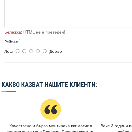
Бележка:
HTML не е преведен!
Рейтинг
Лош
Добър
КАКВО КАЗВАТ НАШИТЕ КЛИЕНТИ:
Качествено и бързо монтираха климатик в
Вече 3 години п
апартамента ми в Пловдив. Препоръчвам ги!
добра 