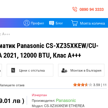
0890 94 3333
Моята количка
Профил
Блог
с A+++
матик Panasonic CS-XZ35XKEW/CU-
2021, 12000 BTU, Клас A+++
а
Цени с отстъпка
Монтаж в България
3.59
|
11
Напишете отзив
Изчерпан
9.01 лв )
Panasonic
Производител:
Модел:
CS-XZ35XKEW ETHEREA