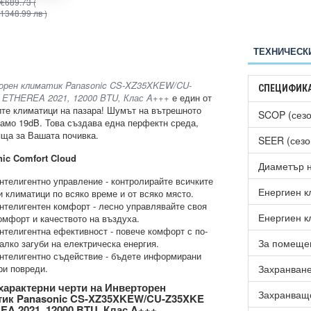
€689.73
(
€597.70
(
€745.97
(
1348.99 лв )
1169.00 лв )
1458.99 лв )
ТЕХНИЧЕСК
орен климатик Panasonic CS-XZ35XKEW/CU-
СПЕЦИФИК
 ETHEREA 2021, 12000 BTU, Клас A+++
е един от
ите климатици на пазара! Шумът на вътрешното
SCOP (сезо
само 19dB. Това създава една перфектн среда,
ща за Вашата почивка.
SEER (сезо
ic Comfort Cloud
Диаметър н
нтелигентно управление - контролирайте всичките
Енергиен к
и климатици по всяко време и от всяко място.
нтелигентен комфорт - лесно управлявайте своя
Енергиен к
омфорт и качеството на въздуха.
нтелигентна ефективност - повече комфорт с по-
За помещен
алко загуби на електрическа енергия.
нтелигентно съдействие - бъдете информирани
ри повреди.
Захранван
характерни черти на Инверторен
Захранващ
тик Panasonic CS-XZ35XKEW/CU-Z35XKE
A 2021, 12000 BTU, Клас A+++