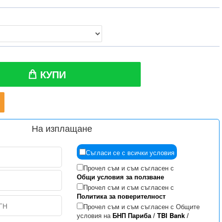
КУПИ
На изплащане
Съгласи се с всички условия
Прочел съм и съм съгласен с
Общи условия за ползване
Прочел съм и съм съгласен с
Политика за поверителност
Прочел съм и съм съгласен с Общите
условия на
БНП Париба
/
TBI Bank
/