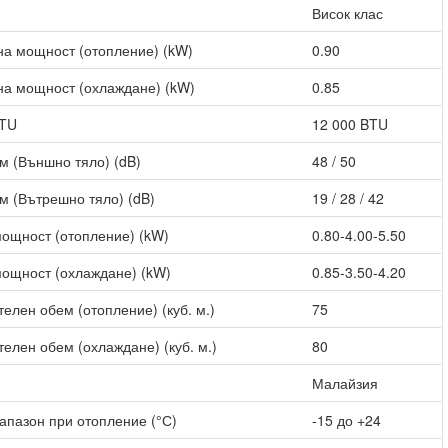
Висок клас
а мощност (отопление) (kW)
0.90
а мощност (охлаждане) (kW)
0.85
BTU
12 000 BTU
м (Външно тяло) (dB)
48 / 50
м (Вътрешно тяло) (dB)
19 / 28 / 42
ощност (отопление) (kW)
0.80-4.00-5.50
ощност (охлаждане) (kW)
0.85-3.50-4.20
елен обем (отопление) (куб. м.)
75
елен обем (охлаждане) (куб. м.)
80
Малайзия
апазон при отопление (°С)
-15 до +24