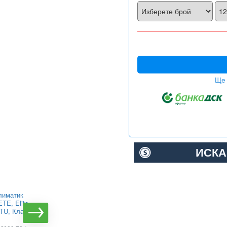
Ще 
ИСКА
лиматик
Инверторен климатик
TE, Elite,
Alpin ASW-35PTT Pro,
BTU, Клас
WIFI, 12000 BTU, Клас
А++