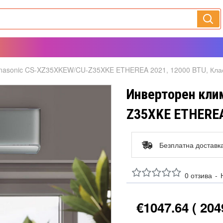
anasonic CS-XZ35XKEW/CU-Z35XKE ETHEREA 2021, 12000 BTU, Кла
Инверторен кли
Z35XKE ETHEREA 
Безплатна доставк
0 отзива
-
€1047.64
( 204