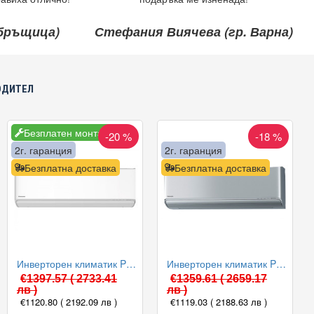
ебръщица)
Стефания Виячева (гр. Варна)
ОДИТЕЛ
Безплатен монтаж
-20 %
-18 %
2г. гаранция
2г. гаранция
Безплатна доставка
Безплатна доставка
Инверторен климатик Panasonic CS-Z25ZKEW/CU-Z25ZKE ETHEREA 2023, 9000 BTU, Клас A+++
Инверторен климатик Panasonic CS-XZ35ZKEW/CU-Z35ZKE ETHEREA 2023, 12000 BTU, Клас A+++
€1397.57
( 2733.41
€1359.61
( 2659.17
лв )
лв )
€1120.80
( 2192.09 лв )
€1119.03
( 2188.63 лв )