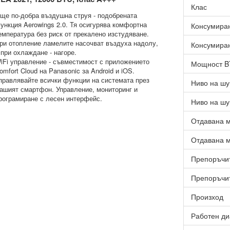
Клас
ще по-добра въздушна струя - подобрената
ункция Aerowings 2.0. Тя осигурява комфортна
Консумиран
емпература без риск от прекалено изстудяване.
ри отопление ламелите насочват въздуха надолу,
Консумиран
 при охлаждане - нагоре.
iFi управление - съвместимост с приложението
Мощност 
omfort Cloud на Panasonic за Android и iOS.
правлявайте всички функции на системата през
Ниво на шу
ашият смартфон. Управление, мониторинг и
рограмиране с лесен интерфейс.
Ниво на шу
Отдавана м
Отдавана м
Препоръчит
Препоръчит
Произход
Работен ди