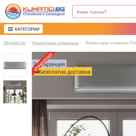
КАТЕГОРИИ
Klimatici.bg
Инверторни климатици
Инверторен климатик P
Изчерпан
2г. гаранция
Безплатна доставка