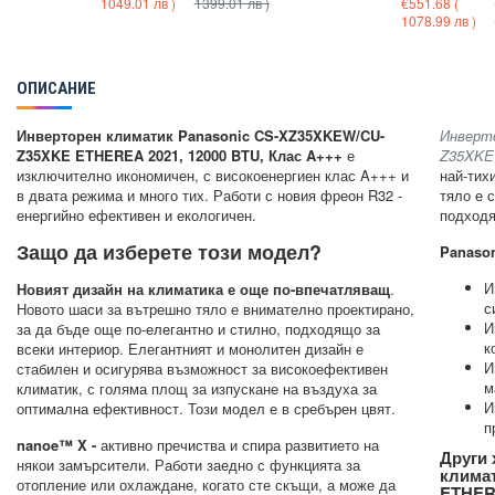
1049.01 лв )
1399.01 лв )
€551.68
(
1078.99 лв )
ОПИСАНИЕ
Инверторен климатик Panasonic CS-XZ35XKEW/CU-
Инверт
Z35XKE ETHEREA 2021, 12000 BTU, Клас A+++
е
Z35XKE
изключително икономичен, с високоенергиен клас A+++ и
най-тих
в двата режима и много тих. Работи с новия фреон R32 -
тяло е 
енергийно ефективен и екологичен.
подходя
Защо да изберете този модел?
Panason
И
Новият дизайн на климатика е още по-впечатляващ
.
с
Новото шаси за вътрешно тяло е внимателно проектирано,
И
за да бъде още по-елегантно и стилно, подходящо за
к
всеки интериор. Елегантният и монолитен дизайн е
И
стабилен и осигурява възможност за високоефективен
м
климатик, с голяма площ за изпускане на въздуха за
И
оптимална ефективност. Този модел е в сребърен цвят.
п
nanoe™ X -
активно пречиства и спира развитието на
Други 
някои замърсители. Работи заедно с функцията за
клима
отопление или охлаждане, когато сте скъщи, а може да
ETHERE