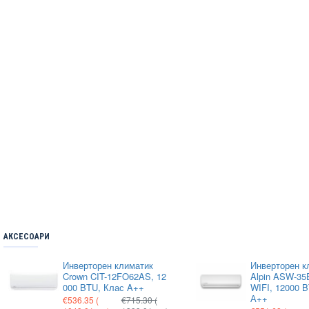
АКСЕСОАРИ
Инверторен климатик
Инверторен к
Crown CIT-12FO62AS, 12
Alpin ASW-35E
000 BTU, Клас A++
WIFI, 12000 
А++
€536.35
(
€715.30
(