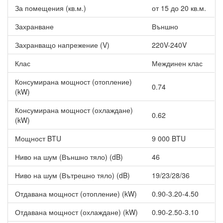
Мощен студен или топъл въздушен поток спрямо сезона - в
За помещения (кв.м.)
от 15 до 20 кв.м.
период от 15 минути помещението се климатизира, а след
това се преминава в стандартен режим на работа.
Захранване
Външно
Защита от деца
Захранващо напрежение (V)
220V-240V
Функцията “Защита от деца” е изключително полезна за
Клас
Междинен клас
семейства с малки деца. Благодарение на нея системата е
предпазена от нежелана промяна в настройките.
Консумирана мощност (отопление)
0.74
(kW)
Регулиране на светлинните индикатори
Консумирана мощност (охлаждане)
Според Вашите предпочитания можете да регулирате
0.62
(kW)
яркостта на светлинните индикатори или да ги изключите
напълно.
Мощност BTU
9 000 BTU
Седмичен таймер
Ниво на шум (Външно тяло) (dB)
46
Инверторен климатик Mitsubishi Heavy SRK25ZS-
Ниво на шум (Вътрешно тяло) (dB)
19/23/28/36
W/SRC25ZS-W PREMIUM, 9000 BTU, Клас A+++
притежава
седмичен таймер, който разполага с 4 програми за всеки ден
Отдавана мощност (отопление) (kW)
0.90-3.20-4.50
от седмицата. Можете да зададете максимум от 28 програми
на седмица, както и да зададете дадена операция да се
Отдавана мощност (охлаждане) (kW)
0.90-2.50-3.10
повтаря всяка седмица.