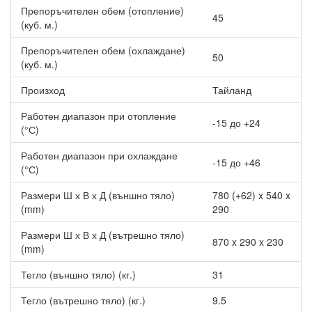
Препоръчителен обем (отопление)
Безшумно външно тяло
45
(куб. м.)
При зададен тих режим на работа, максималното ниво на шум
Препоръчителен обем (охлаждане)
е с 3dB по-ниско от стандартното, а мощността на компресора
50
(куб. м.)
спада до 60%. Максималната скорост на вентилатора на
външния модул пада под нормалната стойност.
Произход
Тайланд
Спокоен сън
Работен диапазон при отопление
-15 до +24
(°С)
Оптимизираната конфигурация на стабилизатора и Jet
системата за въздушен поток се грижат за плавния поток на
Работен диапазон при охлаждане
въздуха. Така шумът е сведен до минимум.
-15 до +46
(°С)
Микрокомпютърно обезскрежаване
Размери Ш х В х Д (външно тяло)
780 (+62) x 540 x
С този режим натрупаната скреж е автоматично премахната,
(mm)
290
което спомага за съкращаване на времето за размразяване.
Колкото по-малко системата се размразява, толкова по-голям
Размери Ш х В х Д (вътрешно тяло)
870 x 290 x 230
ще бъде Вашия комфорт.
(mm)
Чист въздух с Инверторен климатик Mitsubishi Heavy
Тегло (външно тяло) (кг.)
31
SRK25ZS-W/SRC25ZS-W PREMIUM, 9000 BTU, Клас A+++
Тегло (вътрешно тяло) (кг.)
9.5
Алерген-деактивираща система