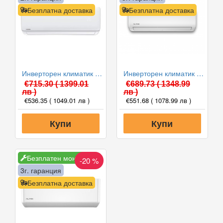
Безплатна доставка
Безплатна доставка
Инверторен климатик Crown CIT-12FO62AS, 12 000 BTU, Клас A++
Инверторен климатик Alpin ASW-35ETE, Elite, WIFI, 12000 BTU, Клас А++
€715.30
( 1399.01
€689.73
( 1348.99
лв )
лв )
€536.35
( 1049.01 лв )
€551.68
( 1078.99 лв )
Купи
Купи
Безплатен монтаж
-20 %
3г. гаранция
Безплатна доставка