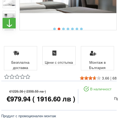
Безплатна
Цени с отстъпка
Монтаж в
доставка
България
3.66
|
68
В наличност
€1226.36
( 2398.55 лв )
€979.94
( 1916.60 лв )
Пр
Продукт с промоционален монтаж