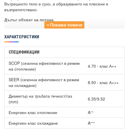
Вътрешното тяло е сухо, а образуването на плесени е
възпрепятствано.
Дълъг обхват на потока
Въздушната струя предоставя голямо количество въздух с
минимална консумация на енергия. Потока на въздуха е
ХАРАКТЕРИСТИКИ
уеднаквен и се разпределя до най-отдалечените кътчета на
помещението.
СПЕЦИФИКАЦИИ
Елегантен, неподвластен на времето дизайн
SCOP (сезонна ефективност в режим
4.70 - клас А++
Серия ZS-S е със стилен дизайн със заоблени контури. Вписва
на отопление)
се идеално във всеки интериор. Проектиран е от италианското
студио за индустриален дизайн Tensa srl. Изцяло бял модел.
SEER (сезонна ефективност в режим
8.50 - клас А+++
на охлаждане)
3D auto режим
Диаметър на тръбата течност/газ
В основата му е извършването на три независими контрола на
6.35/9.52
(mm)
въздушната струя за постигането на равномерен, тих,
достигащ до най-отдалечените точки въздушен поток.
Енергиен клас отопление
Aᐩᐩ
Повишена мощност
Енергиен клас охлаждане
Aᐩᐩᐩ