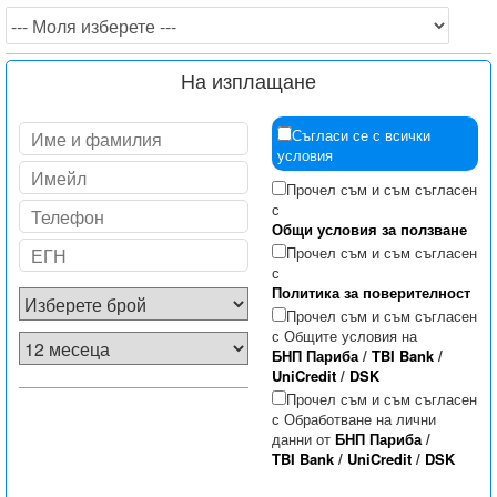
На изплащане
Съгласи се с всички
условия
Прочел съм и съм съгласен
с
Общи условия за ползване
Прочел съм и съм съгласен
с
Политика за поверителност
Прочел съм и съм съгласен
с Общите условия на
БНП Париба
/
TBI Bank
/
UniCredit
/
DSK
Прочел съм и съм съгласен
с Обработване на лични
данни от
БНП Париба
/
TBI Bank
/
UniCredit
/
DSK