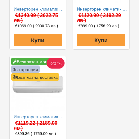
Инверторен климатик Mitsubishi Heavy SRK25ZS-WF/SRC25ZS-W2 PREMIUM WIFI, 9000 BTU, Клас А+++
Инверторен климатик Mitsubishi Heavy DXK12Z6-W/DXC12Z6-W, 12000 BTU, Клас A++
€1340.99
( 2622.75
€1120.90
( 2192.29
лв )
лв )
€1069.00
( 2090.78 лв )
€899.00
( 1758.29 лв )
Купи
Купи
Безплатен монтаж
-20 %
3г. гаранция
Безплатна доставка
Инверторен климатик Mitsubishi Heavy SRK35ZSP-W/SRC35ZSP-W STANDARD, 12000 BTU, Клас A++
€1119.22
( 2189.00
лв )
€899.36
( 1759.00 лв )