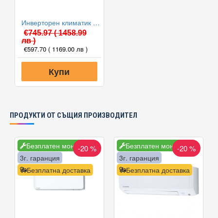
Инверторен климатик Alpin ASW-35PTT Pro, WIFI, 12000 BTU, Клас А++
€745.97
( 1458.99
лв )
€597.70
( 1169.00 лв )
Купи
ПРОДУКТИ ОТ СЪЩИЯ ПРОИЗВОДИТЕЛ
Безплатен монтаж
Безплатен монтаж
-20 %
-20 %
3г. гаранция
3г. гаранция
Безплатна доставка
Безплатна доставка