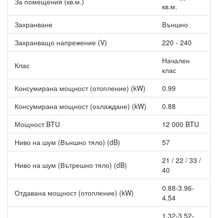
За помещения (кв.м.)
и неутрализира микроорганизми, като по този начин
кв.м.
предотвратява вторично замърсяване.
Захранване
Външно
Супер йонизация
Тази технология изпуска обилие от иони, ефективно
Захранващо напрежение (V)
220 - 240
премахващи неприятни миризми, прах и алергени, като
същевременно поддържа въздуха в помещението чист.
Начален
Клас
клас
Тиха функция
Тази функция намалява скоростта на вентилатора,
Консумирана мощност (отопление) (kW)
0.99
осигурявайки тиха работа и мирна атмосфера.
Консумирана мощност (охлаждане) (kW)
0.88
Нощен режим
Активирането на нощния режим променя температурата с 1°C
Мощност BTU
12 000 BTU
в първите два часа, след което я поддържа стабилна,
осигурявайки комфорт през нощта.
Ниво на шум (Външно тяло) (dB)
57
ECO функция
21 / 22 / 33 /
Ниво на шум (Вътрешно тяло) (dB)
Тази енергоспестяваща функция използва иновативна
40
технология, за да намали енергопотреблението на уреда с
0.88-3.96-
60% за 8 часа непрекъсната работа.
Отдавана мощност (отопление) (kW)
4.54
Автопочистване
Този процес поддържа вътрешността на климатика чиста, като
1.32-3.52-