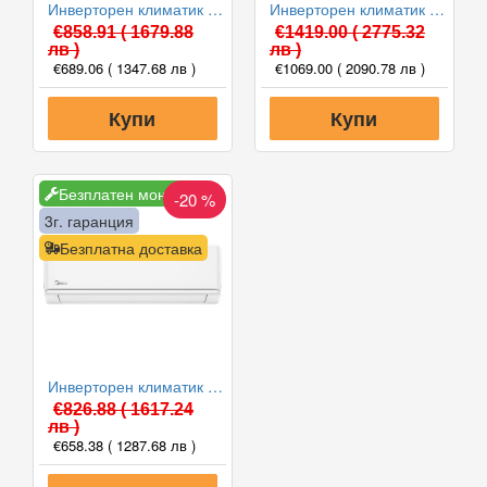
Инверторен климатик Midea AG2Eco-12NXD0-I(B)/AG2Eco-12N8D0-O(B) Xtreme Eco, 12000 BTU, Клас A++
Инверторен климатик Midea MSEPCU-18HRFN8-QRD0GW/MOX430-18HFN8-QRD0GW All Easy Pro Nordic, 18000 BTU, Клас A+++
€858.91
( 1679.88
€1419.00
( 2775.32
лв )
лв )
€689.06
( 1347.68 лв )
€1069.00
( 2090.78 лв )
Купи
Купи
Безплатен монтаж
-20 %
3г. гаранция
Безплатна доставка
Инверторен климатик Midea MA3-12HRDN8-QRD0GW/MA3-12HFN8-QR Prime, 12000 BTU, Клас A++
€826.88
( 1617.24
лв )
€658.38
( 1287.68 лв )