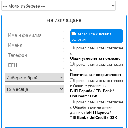
На изплащане
Съгласи се с всички
условия
Прочел съм и съм съгласен
с
Общи условия за ползване
Прочел съм и съм съгласен
с
Политика за поверителност
Прочел съм и съм съгласен
с Общите условия на
БНП Париба
/
TBI Bank
/
UniCredit
/
DSK
Прочел съм и съм съгласен
с Обработване на лични
данни от
БНП Париба
/
TBI Bank
/
UniCredit
/
DSK