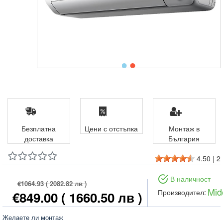
Безплатна
Цени с отстъпка
Монтаж в
доставка
България
4.50
|
2
В наличност
€1064.93
( 2082.82 лв )
Mid
Производител:
€849.00
( 1660.50 лв )
Желаете ли монтаж