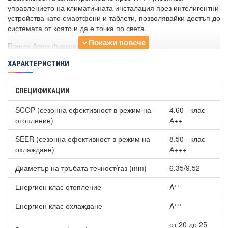
управлението на климатичната инсталация през интелигентни
устройства като смартфони и таблети, позволявайки достъп до
системата от която и да е точка по света.
Breeze Away функция
Чрез активацията на тази функция се постига автоматично
ХАРАКТЕРИСТИКИ
настройване на максимален ъгъл на въздушния поток,
предотвратявайки прякото попадение на въздушната струя.
СПЕЦИФИКАЦИИ
3D циркулация на въздуха
Вентилационните клапи на уреда се регулират автоматично в
SCOP (сезонна ефективност в режим на
4.60 - клас
множество направления, гарантирайки еднакво
отопление)
А++
разпространение на охладения въздух навсякъде в стаята.
SEER (сезонна ефективност в режим на
8.50 - клас
Филтър с висока плътност
охлаждане)
А+++
Този специализиран филтър за прах залавя дори най-
дребните частици, осигурявайки до 80% по-чиста и
Диаметър на тръбата течност/газ (mm)
6.35/9.52
здравословна атмосфера, в сравнение със стандартните
филтри.
Енергиен клас отопление
Aᐩᐩ
Био филтър (HEPA)
Енергиен клас охлаждане
Aᐩᐩᐩ
Съставен от уникален биологичен ензим и екологичен
филтър, този био филтър залавя изключително малки частици
от 20 до 25