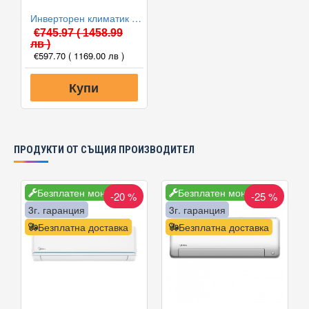
Нагревател на основата на външното тяло
Инверторен климатик Alpin ASW-35PTT Pro, WIFI, 12000 BTU, Клас А++
Електрическият нагревател, монтиран на основата на
€745.97
( 1458.99
външното тяло, предотвратява замръзването на кондензната
лв )
€597.70
( 1169.00 лв )
вода при ниски температури, гарантирайки безпроблемната
работа на системата.
Купи
ПРОДУКТИ ОТ СЪЩИЯ ПРОИЗВОДИТЕЛ
Безплатен монтаж
Безплатен монтаж
-20 %
-25 %
3г. гаранция
3г. гаранция
Безплатна доставка
Безплатна доставка