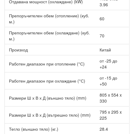
Отдавана мощност (охлаждане) (kW)
ефективно отстранява влагата и предотвратява образуването
3.96
на бактерии.
Препоръчителен обем (отопление) (куб.
60
Ъглово регулиране на жалузите
м.)
Жалузите могат да се настройват под ъгъл до 120°
хоризонтално и до 110° вертикално, което допринася за по-
Препоръчителен обем (охлаждане) (куб.
70
широк и равномерен охладителен ефект в сравнение със
м.)
стандартните климатични системи.
Произход
Китай
Турбо функция
от -25 до
Работен диапазон при отопление (°С)
Активацията на тази функция причинява увеличение на
+24
скоростта на вътрешния вентилатор, което спомага за бързото
достигане на желаната температура. След максимално 20
от -15 до
Работен диапазон при охлаждане (°С)
минути системата се връща към предварително настроените
+50
параметри.
805 x 554 x
Размери Ш х В х Д (външно тяло) (mm)
Режим на готовност 1W
330
Когато е изключен,
Инверторен климатик Midea MSEPBU-
795 x 295 x
Размери Ш х В х Д (вътрешно тяло) (mm)
12HRFN8-IE/MOX330-12HFN8-IE All Easy Pro Intelligent Eye,
225
12000 BTU, Клас A+++
преминава в енергоспестяващ режим,
намалявайки консумацията си от 5W на 1W, което води до
Тегло (външно тяло) (кг.)
28.4