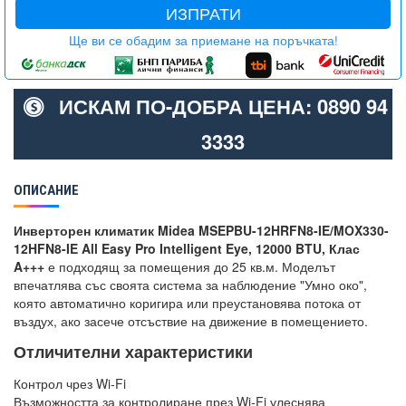
ИЗПРАТИ
Ще ви се обадим за приемане на поръчката!
ИСКАМ ПО-ДОБРА ЦЕНА: 0890 94
3333
ОПИСАНИЕ
Инверторен климатик Midea MSEPBU-12HRFN8-IE/MOX330-
12HFN8-IE All Easy Pro Intelligent Eye, 12000 BTU, Клас
A+++
е подходящ за помещения до 25 кв.м. Моделът
впечатлява със своята система за наблюдение "Умно око",
която автоматично коригира или преустановява потока от
въздух, ако засече отсъствие на движение в помещението.
Отличителни характеристики
Контрол чрез Wi-Fi
Възможността за контролиране през Wi-Fi улеснява