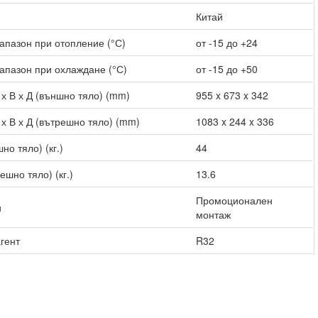
Китай
апазон при отопление (°С)
от -15 до +24
апазон при охлаждане (°С)
от -15 до +50
х В х Д (външно тяло) (mm)
955 x 673 x 342
х В х Д (вътрешно тяло) (mm)
1083 x 244 x 336
но тяло) (кг.)
44
ешно тяло) (кг.)
13.6
Промоционален
и
монтаж
гент
R32