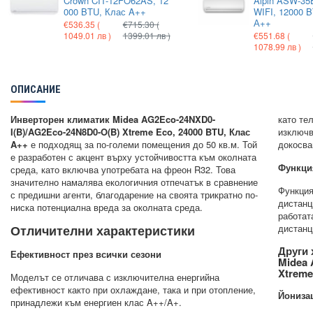
Crown CIT-12FO62AS, 12
Alpin ASW-35E
000 BTU, Клас A++
WIFI, 12000 
А++
€536.35
(
€715.30
(
1049.01 лв )
1399.01 лв )
€551.68
(
1078.99 лв )
ОПИСАНИЕ
Инверторен климатик Midea AG2Eco-24NXD0-
като те
I(B)/AG2Eco-24N8D0-O(B) Xtreme Eco, 24000 BTU, Клас
изключв
A++
е подходящ за по-големи помещения до 50 кв.м. Той
докосва
е разработен с акцент върху устойчивостта към околната
Функци
среда, като включва употребата на фреон R32. Това
значително намалява екологичния отпечатък в сравнение
Функция
с предишни агенти, благодарение на своята трикратно по-
дистанц
ниска потенциална вреда за околната среда.
работат
Отличителни характеристики
дистанц
Други 
Ефективност през всички сезони
Midea 
Xtreme
Моделът се отличава с изключителна енергийна
ефективност както при охлаждане, така и при отопление,
Йонизац
принадлежи към енергиен клас A++/A+.