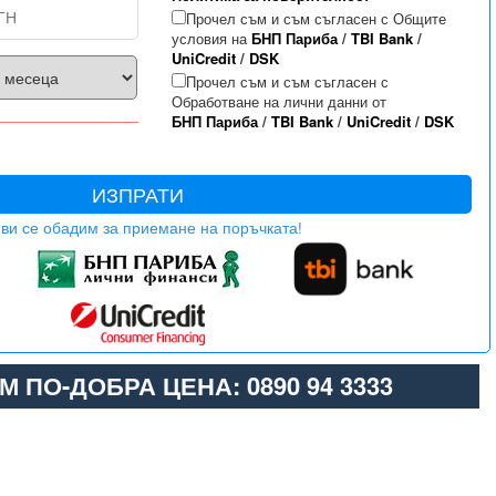
Прочел съм и съм съгласен с Общите
условия на
БНП Париба
/
TBI Bank
/
UniCredit
/
DSK
Прочел съм и съм съгласен с
Обработване на лични данни от
БНП Париба
/
TBI Bank
/
UniCredit
/
DSK
ИЗПРАТИ
ви се обадим за приемане на поръчката!
М ПО-ДОБРА ЦЕНА: 0890 94 3333