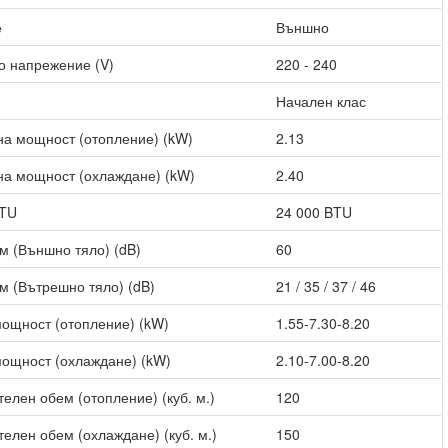
е
Външно
о напрежение (V)
220 - 240
Начален клас
а мощност (отопление) (kW)
2.13
а мощност (охлаждане) (kW)
2.40
BTU
24 000 BTU
м (Външно тяло) (dB)
60
м (Вътрешно тяло) (dB)
21 / 35 / 37 / 46
ощност (отопление) (kW)
1.55-7.30-8.20
ощност (охлаждане) (kW)
2.10-7.00-8.20
елен обем (отопление) (куб. м.)
120
елен обем (охлаждане) (куб. м.)
150