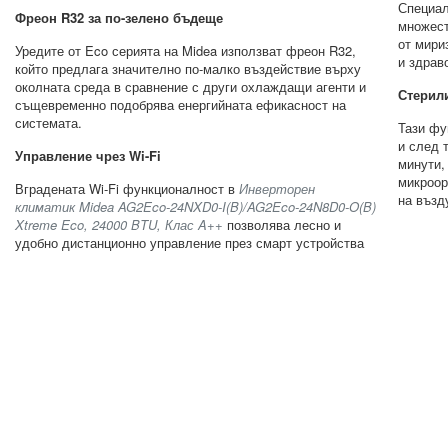
Специал
Фреон R32 за по-зелено бъдеще
множест
от мири
Уредите от Eco серията на Midea използват фреон R32,
и здрав
който предлага значително по-малко въздействие върху
околната среда в сравнение с други охлаждащи агенти и
Стерил
същевременно подобрява енергийната ефикасност на
системата.
Тази фу
и след 
Управление чрез Wi-Fi
минути,
микроор
Вградената Wi-Fi функционалност в
Инверторен
на възд
климатик Midea AG2Eco-24NXD0-I(B)/AG2Eco-24N8D0-O(B)
Xtreme Eco, 24000 BTU, Клас A++
позволява лесно и
удобно дистанционно управление през смарт устройства