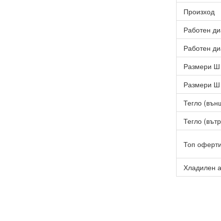
Произход
Работен ди
Работен ди
Размери Ш 
Размери Ш 
Тегло (външ
Тегло (вътр
Топ оферт
Хладилен а