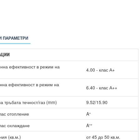
И ПАРАМЕТРИ
АЦИИ
нна ефективност в режим на
4.00 - клас А+
нна ефективност в режим на
6.40 - клас А++
)
а тръбата течност/газ (mm)
9.52/15.90
лас отопление
Aᐩ
лас охлаждане
Aᐩᐩ
ия (кв.м.)
от 45 до 50 кв.м.