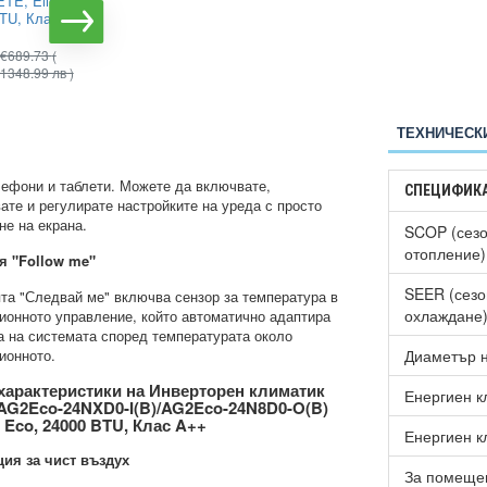
TE, Elite,
Alpin ASW-35PTT Pro,
BTU, Клас
WIFI, 12000 BTU, Клас
А++
€689.73
(
€597.70
(
€745.97
(
1348.99 лв )
1169.00 лв )
1458.99 лв )
ТЕХНИЧЕСК
лефони и таблети. Можете да включвате,
СПЕЦИФИК
ате и регулирате настройките на уреда с просто
не на екрана.
SCOP (сезо
отопление)
я "Follow me"
SEER (сезо
та "Следвай ме" включва сензор за температура в
охлаждане
ионното управление, който автоматично адаптира
а на системата според температурата около
ионното.
Диаметър н
характеристики на Инверторен климатик
Енергиен к
AG2Eco-24NXD0-I(B)/AG2Eco-24N8D0-O(B)
 Eco, 24000 BTU, Клас A++
Енергиен к
ия за чист въздух
За помещен