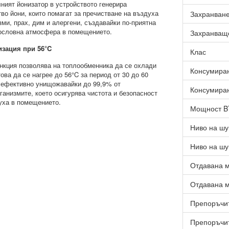
ният йонизатор в устройството генерира
во йони, които помагат за пречистване на въздуха
Захранван
зми, прах, дим и алергени, създавайки по-приятна
ословна атмосфера в помещението.
Захранващ
изация при 56°C
Клас
нкция позволява на топлообменника да се охлади
Консумиран
това да се нагрее до 56°C за период от 30 до 60
 ефективно унищожавайки до 99,9% от
Консумиран
ганизмите, което осигурява чистота и безопасност
уха в помещението.
Мощност 
Ниво на шу
Ниво на шу
Отдавана м
Отдавана м
Препоръчит
Препоръчит