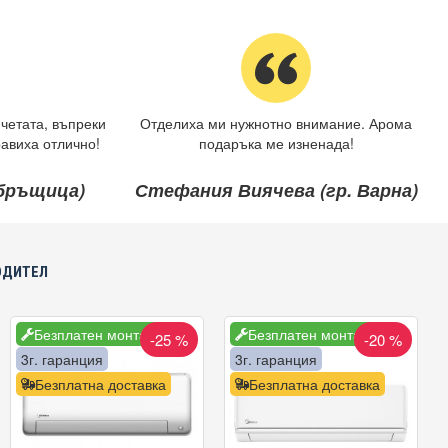
четата, въпреки
Отделиха ми нужнотно внимание. Арома
авиха отлично!
подаръка ме изненада!
ебръщица)
Стефания Виячева (гр. Варна)
ОДИТЕЛ
Безплатен монтаж
Безплатен монтаж
-25 %
-20 %
3г. гаранция
3г. гаранция
Безплатна доставка
Безплатна доставка