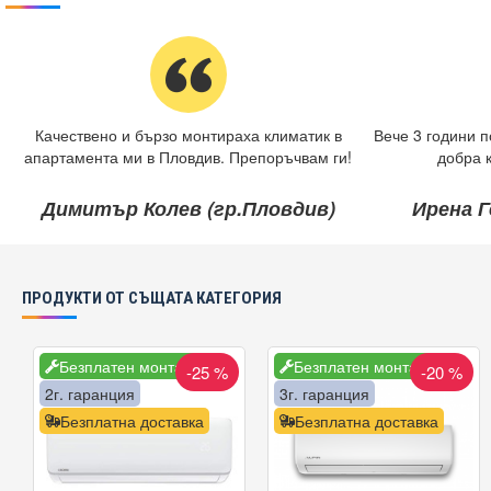
Качествено и бързо монтираха климатик в
Вече 3 години п
апартамента ми в Пловдив. Препоръчвам ги!
добра 
Димитър Колев (гр.Пловдив)
Ирена Г
ПРОДУКТИ ОТ СЪЩАТА КАТЕГОРИЯ
Безплатен монтаж
Безплатен монтаж
-25 %
-20 %
2г. гаранция
3г. гаранция
Безплатна доставка
Безплатна доставка