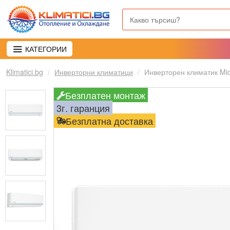
КАТЕГОРИИ
Klimatici.bg
Инверторни климатици
Инверторен климатик Mi
Безплатен монтаж
3г. гаранция
Безплатна доставка