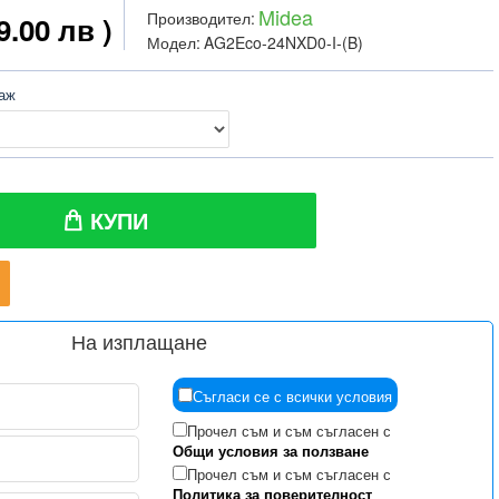
Midea
Производител:
9.00 лв )
Модел:
AG2Eco-24NXD0-I-(B)
таж
КУПИ
На изплащане
Съгласи се с всички условия
Прочел съм и съм съгласен с
Общи условия за ползване
Прочел съм и съм съгласен с
Политика за поверителност