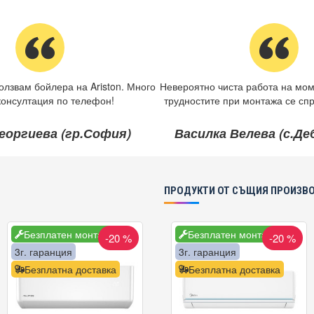
олзвам бойлера на Ariston. Много
Невероятно чиста работа на мом
консултация по телефон!
трудностите при монтажа се спр
еоргиева (гр.София)
Василка Велева (с.Д
ПРОДУКТИ ОТ СЪЩИЯ ПРОИЗВ
Безплатен монтаж
Безплатен монтаж
-20 %
-20 %
3г. гаранция
3г. гаранция
Безплатна доставка
Безплатна доставка