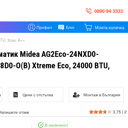
0890 94 3333
Моята количка
Профил
Блог
TU, Клас A++
матик Midea AG2Eco-24NXD0-
8D0-O(B) Xtreme Eco, 24000 BTU,
а
Цени с отстъпка
Монтаж в България
3.75
|
2
Напишете отзив
В наличност