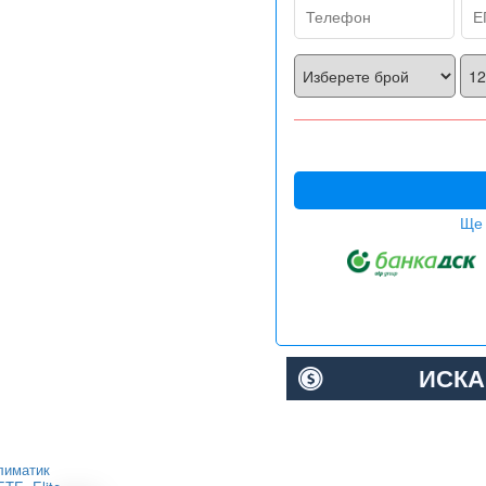
Ще 
ИСКА
лиматик
Инверторен климатик