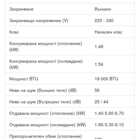
Филтър със студена катализация, който пречиства
въздуха от вредни газове и химикали.
Захранване
Външно
Функцията за самопочистване премахва влагата по
Захранващо напрежение (V)
220 - 240
вътрешното тяло, намалявайки растежа на микроорганизми и
гъбички.
Клас
Начален клас
Консумирана мощност (отопление)
1.48
(kW)
Консумирана мощност (охлаждане)
1.54
(kW)
Мощност BTU
18 000 BTU
Ниво на шум (Външно тяло) (dB)
56
Ниво на шум (Вътрешно тяло) (dB)
25 / 44
Отдавана мощност (отопление) (kW)
1.40-5.60-6.70
Отдавана мощност (охлаждане) (kW)
1.80-5.30-6.10
Препоръчителен обем (отопление)