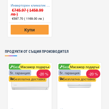
Инверторен климатик Alpin ASW-35PTT Pro, WIFI, 12000 BTU, Клас А++
€745.97
( 1458.99
лв )
€597.70
( 1169.00 лв )
Купи
ПРОДУКТИ ОТ СЪЩИЯ ПРОИЗВОДИТЕЛ
Безплатен монтаж
Масажор подарък
Безплатен монтаж
Масажор подарък
5г. гаранция
5г. гаранция
-20 %
-20 %
Безплатна доставка
Безплатна доставка