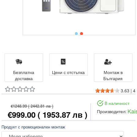
Безплатна
Цени с отстъпка
Монтаж в
доставка
България
3.63
|
4
В наличност
€1248.99
( 2442.81 лв )
Kai
Производител:
€999.00
( 1953.87 лв )
Продукт с промоционален монтаж