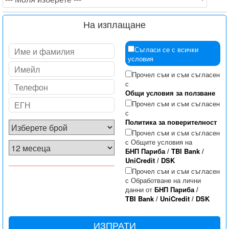
На изплащане
Съгласи се с всички
условия
Прочел съм и съм съгласен
с
Общи условия за ползване
Прочел съм и съм съгласен
с
Политика за поверителност
Прочел съм и съм съгласен
с Общите условия на
БНП Париба
/
TBI Bank
/
UniCredit
/
DSK
Прочел съм и съм съгласен
с Обработване на лични
данни от
БНП Париба
/
TBI Bank
/
UniCredit
/
DSK
ИЗПРАТИ