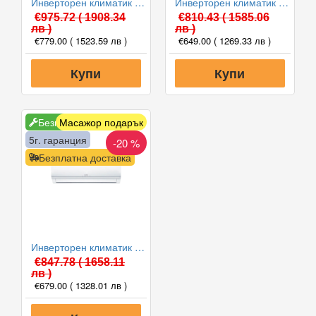
Инверторен климатик KAISAI ICE KLW-12HRHI/KLWB-12HRHO, 12000 BTU, Клас A+++
Инверторен климатик KAISAI ECO KEX-09KTH2I/KEX-09KTH2O, 9000 BTU, Клас A++
€975.72
( 1908.34
€810.43
( 1585.06
лв )
лв )
€779.00
( 1523.59 лв )
€649.00
( 1269.33 лв )
Купи
Купи
Безплатен монтаж
Масажор подарък
5г. гаранция
-20 %
Безплатна доставка
Инверторен климатик KAISAI ECO KEX-12KTH2I/12KTH2O, 12000 BTU, Клас A++
€847.78
( 1658.11
лв )
€679.00
( 1328.01 лв )