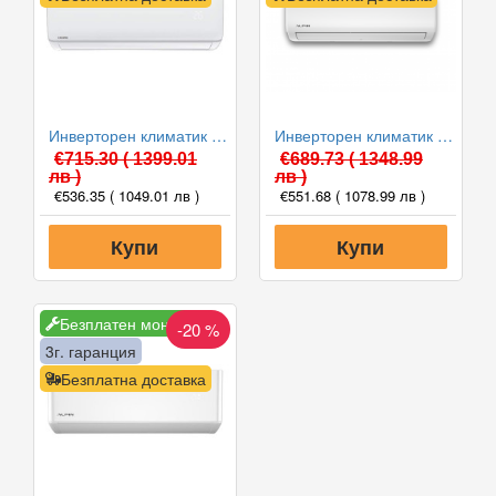
Инверторен климатик Crown CIT-12FO62AS, 12 000 BTU, Клас A++
Инверторен климатик Alpin ASW-35ETE, Elite, WIFI, 12000 BTU, Клас А++
€715.30
( 1399.01
€689.73
( 1348.99
лв )
лв )
€536.35
( 1049.01 лв )
€551.68
( 1078.99 лв )
Купи
Купи
Безплатен монтаж
-20 %
3г. гаранция
Безплатна доставка