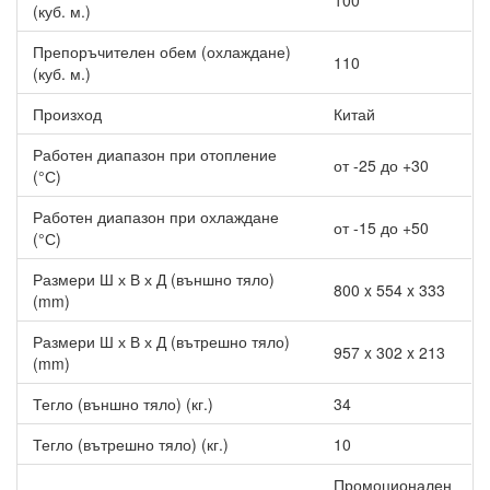
100
(куб. м.)
Препоръчителен обем (охлаждане)
110
(куб. м.)
Произход
Китай
Работен диапазон при отопление
от -25 до +30
(°С)
Работен диапазон при охлаждане
от -15 до +50
(°С)
Размери Ш х В х Д (външно тяло)
800 x 554 x 333
(mm)
Размери Ш х В х Д (вътрешно тяло)
957 x 302 x 213
(mm)
Тегло (външно тяло) (кг.)
34
Тегло (вътрешно тяло) (кг.)
10
Промоционален