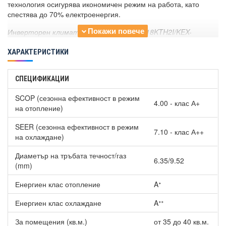
технология осигурява икономичен режим на работа, като
спестява до 70% електроенергия.
Инверторен климатик KAISAI ECO KEX-18KTH2I/KEX-
18KTH2O, 18000 BTU, Клас A++
има широк температурен
диапазон на работа: от -15 до +50°С при охлаждане и от -25
ХАРАКТЕРИСТИКИ
до +30°С при отопление.
Мултифункционалното дистанционно управление позволява
СПЕЦИФИКАЦИИ
на потребителя да зададе желаната температура и да
SCOP (сезонна ефективност в режим
използва множество полезни функции като самопочистване,
4.00 - клас А+
на отопление)
температурен сензор и поддържане на температура от 8°С.
SEER (сезонна ефективност в режим
Климатикът е съвместим с технология за управление от
7.10 - клас А++
на охлаждане)
разстояние чрез допълнително закупуване на смарт WiFi
адаптер.
Диаметър на тръбата течност/газ
6.35/9.52
Чист въздух с Инверторен климатик KAISAI ECO KEX-
(mm)
18KTH2I/KEX-18KTH2O, 18000 BTU, Клас A++
Енергиен клас отопление
Aᐩ
Моделът разполага със система за филтриране на въздуха,
която включва:
Енергиен клас охлаждане
Aᐩᐩ
Био хепа филтър, който унищожава до 99% от
праховите частици, гъбичките и бактериите.
За помещения (кв.м.)
от 35 до 40 кв.м.