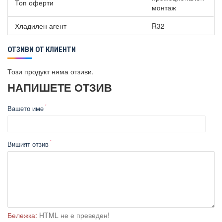
Топ оферти
монтаж
За контрол на уреда от всяко място, на което сте.
Хладилен агент
R32
ОТЗИВИ ОТ КЛИЕНТИ
Този продукт няма отзиви.
НАПИШЕТЕ ОТЗИВ
Вашето име
Вишият отзив
Бележка:
HTML не е преведен!