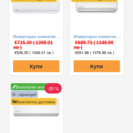
Инверторен климатик Crown CIT-12FO62AS, 12 000 BTU, Клас A++
Инверторен климатик Alpin ASW-35ETE, Elite, WIFI, 12000 BTU, Клас А++
€715.30
( 1399.01
€689.73
( 1348.99
лв )
лв )
€536.35
( 1049.01 лв )
€551.68
( 1078.99 лв )
Купи
Купи
Безплатен монтаж
-20 %
3г. гаранция
Безплатна доставка