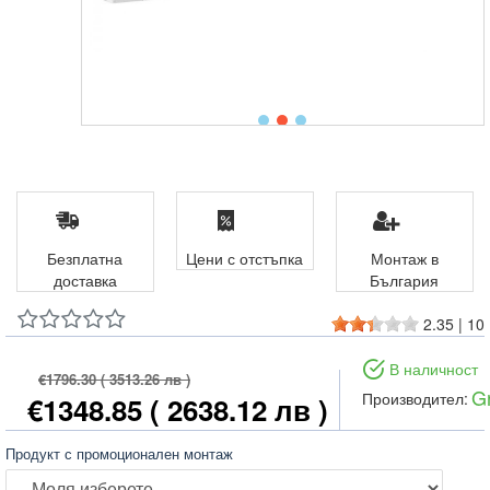
Безплатна
Цени с отстъпка
Монтаж в
доставка
България
2.35
|
10
В наличност
€1796.30
( 3513.26 лв )
G
Производител:
€1348.85
( 2638.12 лв )
Продукт с промоционален монтаж