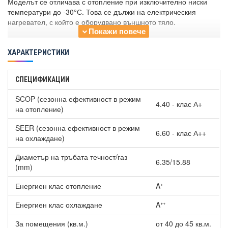
Моделът се отличава с отопление при изключително ниски
температури до -30°С. Това се дължи на електрическия
нагревател, с който е оборудвано външното тяло.
Охлаждане при -18°С
ХАРАКТЕРИСТИКИ
Неговата охлаждаща система работи при екстремно ниски
външни температури. Може да се използва за помещения с
необходимост от целогодишно технологично охлаждане.
СПЕЦИФИКАЦИИ
Йонизатор
SCOP (сезонна ефективност в режим
4.40 - клас А+
на отопление)
Йонизаторът насища въздуха с полезни йони, освен това
премахва неприятни миризми и унищожава над 90% от
SEER (сезонна ефективност в режим
6.60 - клас А++
бактериите.
на охлаждане)
Самопочистване
Диаметър на тръбата течност/газ
6.35/15.88
(mm)
Вентилаторът на вътрешното тяло продължава да работи за
известно време след изключване в режим “Охлаждане”, за да
Енергиен клас отопление
Aᐩ
предпази топлообменника от натрупване на влага, а
климатика от образуване на мухъл и плесен.
Енергиен клас охлаждане
Aᐩᐩ
Интелигентно обезскрежаване
За помещения (кв.м.)
от 40 до 45 кв.м.