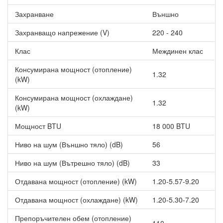
Инверторен климатик Gree GWH18YE-S6DBA1-I/GWH18YE-
Захранване
Външно
S6DBA1-O AMBER NORDIC WiFi, 18000 BTU, Клас A++
преминава в режим на “Размразяване” само при
Захранващо напрежение (V)
220 - 240
необходимост, което спестява енергия и осигурява комфорт.
За разлика от него, стандартните климатични системи
Клас
Междинен клас
преминават е този режим през 1 час.
Консумирана мощност (отопление)
1.32
3D въздушен поток
(kW)
Иновативна технология, която насочва въздушната струя както
Консумирана мощност (охлаждане)
в хоризонтална, така и във вертикална посока.Постига се
1.32
(kW)
оптималното разпределение на въздуха в помещението. Това
е благодарение на допълнителна втора вертикална клапа за
Мощност BTU
18 000 BTU
по - добро разпределение на въздуха в режим “Отопление”.
Ниво на шум (Външно тяло) (dB)
56
Нощен режим
Ниво на шум (Вътрешно тяло) (dB)
33
Ако желаете здравословен и спокоен сън този модел
климатици е правилният избор. Докато спите температурата
Отдавана мощност (отопление) (kW)
1.20-5.57-9.20
започва да се повишава в режим “Охлаждане” и намалява в
режим “Отопление”.
Отдавана мощност (охлаждане) (kW)
1.20-5.30-7.20
Турбо режим
Препоръчителен обем (отопление)