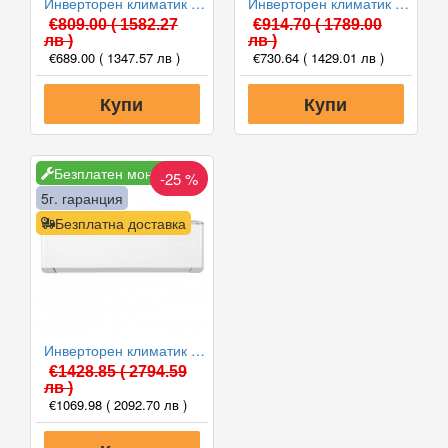
Инверторен климатик Gree GWH09AABXB-K6DNA2A-I/GWH09AGBXB-K6DNA1A-O INFINITY II WiFi, 9000 BTU, Клас A++
Инверторен климатик Gree GWH12AGCXB-K6DNA1A-I/GWH12AGCXB-K6DNA1A-O PULAR II WiFi, 12000 BTU, Клас A++
€809.00
( 1582.27
€914.70
( 1789.00
лв )
лв )
€689.00
( 1347.57 лв )
€730.64
( 1429.01 лв )
Купи
Купи
Безплатен монтаж
-25 %
5г. гаранция
Безплатна доставка
Инверторен климатик Gree GWH09YD-S6DBA1-I/GWH09YD-S6DBA1-O AMBER NORDIC WiFi, 9000 BTU, Клас A+++
€1428.85
( 2794.59
лв )
€1069.98
( 2092.70 лв )