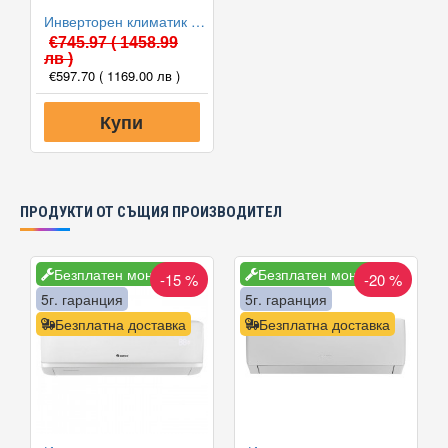
Инверторен климатик Alpin ASW-35PTT Pro, WIFI, 12000 BTU, Клас А++
€745.97
( 1458.99
лв )
€597.70
( 1169.00 лв )
Купи
ПРОДУКТИ ОТ СЪЩИЯ ПРОИЗВОДИТЕЛ
Безплатен монтаж
Безплатен монтаж
-15 %
-20 %
5г. гаранция
5г. гаранция
Безплатна доставка
Безплатна доставка