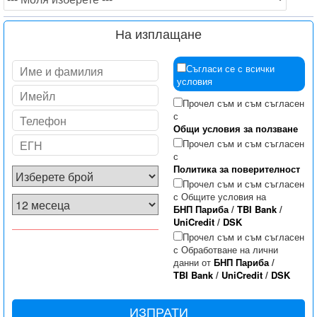
На изплащане
Съгласи се с всички
условия
Прочел съм и съм съгласен
с
Общи условия за ползване
Прочел съм и съм съгласен
с
Политика за поверителност
Прочел съм и съм съгласен
с Общите условия на
БНП Париба
/
TBI Bank
/
UniCredit
/
DSK
Прочел съм и съм съгласен
с Обработване на лични
данни от
БНП Париба
/
TBI Bank
/
UniCredit
/
DSK
ИЗПРАТИ