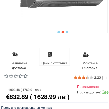
Безплатна
Цени с отстъпка
Монтаж в
доставка
България
3.32
|
11
По запитване
€904.48
( 1769.01 лв )
Gre
Производител:
€832.89
( 1628.99 лв )
Продукт с промоционален монтаж