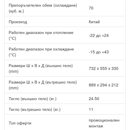
Препоръчителен обем (охлаждане)
70
(куб. м.)
Произход
Китай
Работен диапазон при отопление
-22 до +24
(°С)
Работен диапазон при охлаждане
-15 до +43
(°С)
Размери Ш х В х Д (външно тяло)
732 x 555 x 330
(mm)
Размери Ш х В х Д (вътрешно тяло)
889 x 294 x 212
(mm)
Тегло (външно тяло) (кг.)
24.50
Тегло (вътрешно тяло) (кг.)
11
промоционален
Топ оферти
монтаж