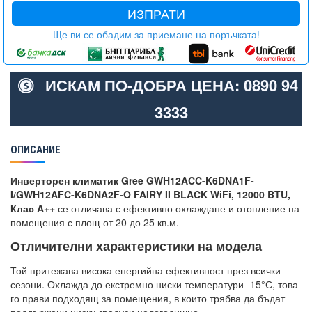
ИЗПРАТИ
Ще ви се обадим за приемане на поръчката!
ИСКАМ ПО-ДОБРА ЦЕНА: 0890 94
3333
ОПИСАНИЕ
Инверторен климатик Gree GWH12ACC-K6DNA1F-
I/GWH12AFC-K6DNA2F-O FAIRY II BLACK WiFi, 12000 BTU,
Клас A++
се отличава с ефективно охлаждане и отопление на
помещения с площ от 20 до 25 кв.м.
Отличителни характеристики на модела
Той притежава висока енергийна ефективност през всички
сезони. Охлажда до екстремно ниски температури -15°С, това
го прави подходящ за помещения, в които трябва да бъдат