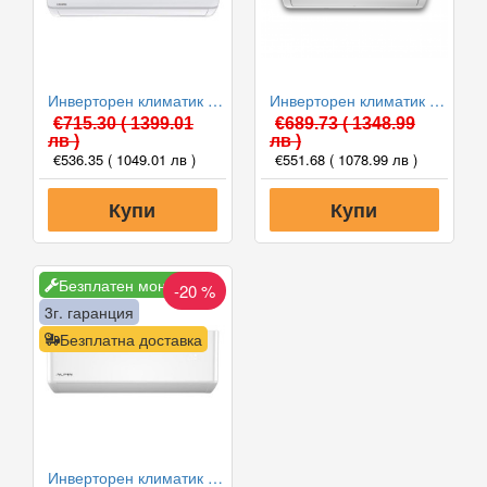
Инверторен климатик Crown CIT-12FO62AS, 12 000 BTU, Клас A++
Инверторен климатик Alpin ASW-35ETE, Elite, WIFI, 12000 BTU, Клас А++
€715.30
( 1399.01
€689.73
( 1348.99
лв )
лв )
€536.35
( 1049.01 лв )
€551.68
( 1078.99 лв )
Купи
Купи
Безплатен монтаж
-20 %
3г. гаранция
Безплатна доставка
Инверторен климатик Alpin ASW-35PTT Pro, WIFI, 12000 BTU, Клас А++