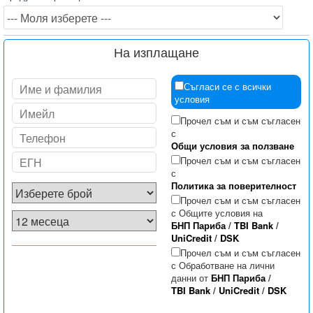
На изплащане
Съгласи се с всички
условия
Прочел съм и съм съгласен
с
Общи условия за ползване
Прочел съм и съм съгласен
с
Политика за поверителност
Прочел съм и съм съгласен
с Общите условия на
БНП Париба
/
TBI Bank
/
UniCredit
/
DSK
Прочел съм и съм съгласен
с Обработване на лични
данни от
БНП Париба
/
TBI Bank
/
UniCredit
/
DSK