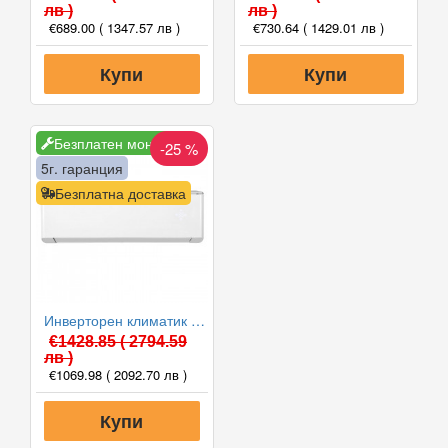
лв )
лв )
€689.00
( 1347.57 лв )
€730.64
( 1429.01 лв )
Купи
Купи
Безплатен монтаж
-25 %
5г. гаранция
Безплатна доставка
Инверторен климатик Gree GWH09YD-S6DBA1-I/GWH09YD-S6DBA1-O AMBER NORDIC WiFi, 9000 BTU, Клас A+++
€1428.85
( 2794.59
лв )
€1069.98
( 2092.70 лв )
Купи