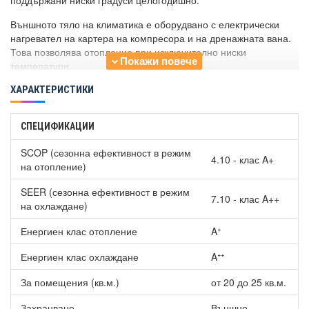
поддържани ниски градуси целогодишно.
Външното тяло на климатика е оборудвано с електрически
нагревател на картера на компресора и на дренажната вана.
Това позволява отопление при изключително ниски
температури.
Разполага с турбо режим, който дава възможност на
ХАРАКТЕРИСТИКИ
системата изключително бързо да достигне зададената
температура в режим „Охлаждане“. Това се дължи на
СПЕЦИФИКАЦИИ
вентилатора на вътрешното тяло със 7 скорости.
SCOP (сезонна ефективност в режим
Благодарение на интелигентното обезскрежаване, с което се
4.10 - клас A+
на отопление)
различава от други климатични системи, този модел
преминава в режим „Размразяване“, когато е наистина
SEER (сезонна ефективност в режим
необходимо.
7.10 - клас A++
на охлаждане)
Инверторен климатик Gree GWH12ACC-K6DNA1F-
Енергиен клас отопление
Aᐩ
I/GWH12AFC-K6DNA2F-O FAIRY II BLACK WiFi, 12000 BTU,
Клас A++
има функция за самопочистване. Способността му
Енергиен клас охлаждане
Aᐩᐩ
да не допуска достъп на влага в топлообменника, както и
образуването на мухъл и плесен се дължи на това, че след
За помещения (кв.м.)
от 20 до 25 кв.м.
изключване на климатика в режим на охлаждане вентилаторът
на вътрешното тяло продължава известно време да работи.
Захранване
Външно