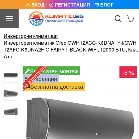
ВХОД
РЕГИСТРАЦИЯ
БЛОГ
Инверторни климатици
Инверторен климатик Gree GWH12ACC-K6DNA1F-I/GWH
12AFC-K6DNA2F-O FAIRY II BLACK WiFi, 12000 BTU, Клас
A++
По запитване
Безплатен монтаж
-8 %
5г. гаранция
Безплатна доставка