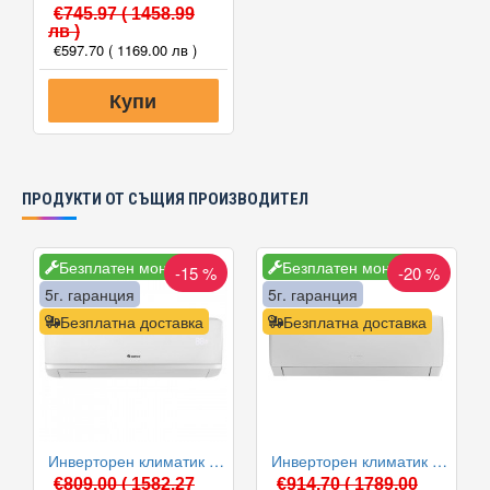
€745.97
( 1458.99
лв )
€597.70
( 1169.00 лв )
Купи
ПРОДУКТИ ОТ СЪЩИЯ ПРОИЗВОДИТЕЛ
Безплатен монтаж
Безплатен монтаж
-15 %
-20 %
5г. гаранция
5г. гаранция
Безплатна доставка
Безплатна доставка
Инверторен климатик Gree GWH09AABXB-K6DNA2A-I/GWH09AGBXB-K6DNA1A-O INFINITY II WiFi, 9000 BTU, Клас A++
Инверторен климатик Gree GWH12AGCXB-K6DNA1A-I/GWH12AGCXB-K6DNA1A-O PULAR II WiFi, 12000 BTU, Клас A++
€809.00
( 1582.27
€914.70
( 1789.00