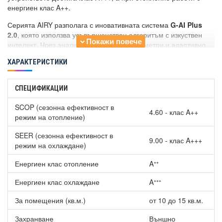
енергиен клас A++.
Серията AIRY разполага с иновативната система
G-AI Plus
2.0
, която използва усъвършенстван алгоритъм с изкуствен
интелект. Чрез анализ на работните параметри и адаптивно
управление на системата технологията може да намали
ХАРАКТЕРИСТИКИ
годишното потребление на енергия с до 24%.
За надеждна работа през зимата климатикът е оборудван с
СПЕЦИФИКАЦИИ
хибридната
технология за размразяване HDT
. Тя позволява
продължително отопление до 10 часа без прекъсване, като
SCOP (сезонна ефективност в
процесът на обезскрежаване е съкратен до приблизително 2–
4.60 - клас A++
режим на отопление)
3 минути. Това осигурява постоянен комфорт и поддържане
на желаната температура дори по време на размразяване на
SEER (сезонна ефективност в
9.00 - клас A+++
външното тяло.
режим на охлаждане)
Инверторен климатик Gree GWH09AVCXB-K6DNA1B-
Енергиен клас отопление
Aᐩᐩ
I/GWH09AVCXB-K6DNA1B-O AIRY WiFi, 9000 BTU, Клас A+++
активира режим „Размразяване“ само когато условията го
Енергиен клас охлаждане
Aᐩᐩᐩ
изискват. По този начин се намалява ненужният разход на
електроенергия и се подобрява комфортът на потребителите.
За помещения (кв.м.)
от 10 до 15 кв.м.
За разлика от стандартните климатични системи, които
преминават към този режим през определени интервали от
Захранване
Външно