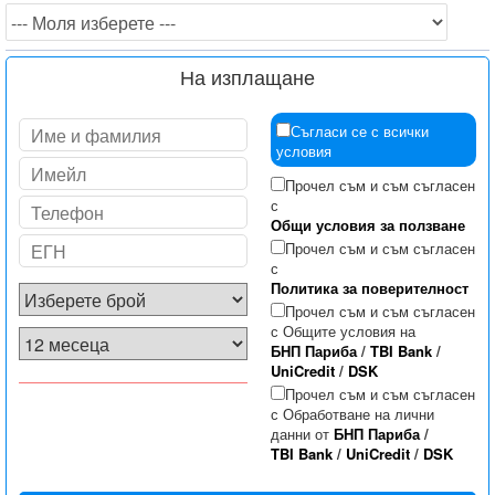
На изплащане
Съгласи се с всички
условия
Прочел съм и съм съгласен
с
Общи условия за ползване
Прочел съм и съм съгласен
с
Политика за поверителност
Прочел съм и съм съгласен
с Общите условия на
БНП Париба
/
TBI Bank
/
UniCredit
/
DSK
Прочел съм и съм съгласен
с Обработване на лични
данни от
БНП Париба
/
TBI Bank
/
UniCredit
/
DSK