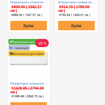
Инверторен климатик Gree GWH09AABXB-K6DNA2A-I/GWH09AGBXB-K6DNA1A-O INFINITY II WiFi, 9000 BTU, Клас A++
Инверторен климатик Gree GWH12AGCXB-K6DNA1A-I/GWH12AGCXB-K6DNA1A-O PULAR II WiFi, 12000 BTU, Клас A++
€809.00
( 1582.27
€914.70
( 1789.00
лв )
лв )
€689.00
( 1347.57 лв )
€730.64
( 1429.01 лв )
Купи
Купи
Безплатен монтаж
-25 %
5г. гаранция
Безплатна доставка
Инверторен климатик Gree GWH09YD-S6DBA1-I/GWH09YD-S6DBA1-O AMBER NORDIC WiFi, 9000 BTU, Клас A+++
€1428.85
( 2794.59
лв )
€1069.98
( 2092.70 лв )