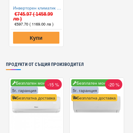
Инверторен климатик Alpin ASW-35PTT Pro, WIFI, 12000 BTU, Клас А++
€745.97
( 1458.99
лв )
€597.70
( 1169.00 лв )
Купи
ПРОДУКТИ ОТ СЪЩИЯ ПРОИЗВОДИТЕЛ
Безплатен монтаж
Безплатен монтаж
-15 %
-20 %
5г. гаранция
5г. гаранция
Безплатна доставка
Безплатна доставка