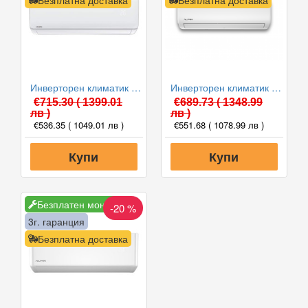
Безплатна доставка
Безплатна доставка
Инверторен климатик Crown CIT-12FO62AS, 12 000 BTU, Клас A++
Инверторен климатик Alpin ASW-35ETE, Elite, WIFI, 12000 BTU, Клас А++
€715.30
( 1399.01
€689.73
( 1348.99
лв )
лв )
€536.35
( 1049.01 лв )
€551.68
( 1078.99 лв )
Купи
Купи
Безплатен монтаж
-20 %
3г. гаранция
Безплатна доставка