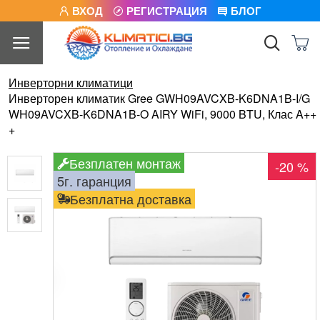
ВХОД
РЕГИСТРАЦИЯ
БЛОГ
Инверторни климатици
Инверторен климатик Gree GWH09AVCXB-K6DNA1B-I/G
WH09AVCXB-K6DNA1B-O AIRY WiFi, 9000 BTU, Клас A++
+
Безплатен монтаж
-20 %
5г. гаранция
Безплатна доставка