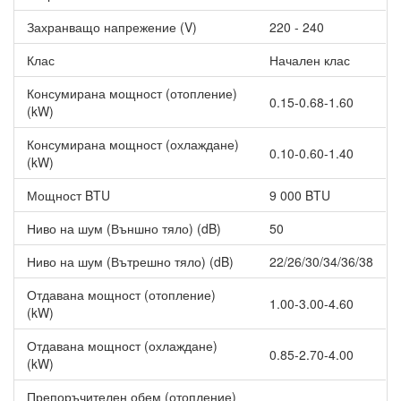
време, AIRY работи според реалните условия на околната
Захранващо напрежение (V)
220 - 240
среда.
Климатикът осигурява
Клас
мощен въздушен поток
Начален клас
с обсег до
15,5 метра. Благодарение на специално проектираните
Консумирана мощност (отопление)
заоблени жалузи с широк диапазон на движение въздухът
0.15-0.68-1.60
(kW)
може да бъде насочван в една или две посоки под различни
ъгли, което гарантира равномерно разпределение и
Консумирана мощност (охлаждане)
максимален комфорт.
0.10-0.60-1.40
(kW)
За
по-чист и здравословен въздух
моделът е оборудван с
Мощност BTU
9 000 BTU
UV-C лампа, която има стерилизиращ ефект. Тя спомага за
неутрализирането на бактерии, вируси, плесени и други
Ниво на шум (Външно тяло) (dB)
50
вредни микроорганизми, като същевременно подобрява
качеството на въздуха в помещението.
Ниво на шум (Вътрешно тяло) (dB)
22/26/30/34/36/38
Допълнително предимство е
функцията Autoclean IDU/ODU
Отдавана мощност (отопление)
за автоматично почистване на топлообменниците както на
1.00-3.00-4.60
(kW)
вътрешното, така и на външното тяло. Процесът включва
четири етапа на самопочистване, последвани от стерилизация
Отдавана мощност (охлаждане)
0.85-2.70-4.00
на изпарителя при температура 55°C за минимум 10 минути.
(kW)
Вграденият Wi-Fi модул
позволява дистанционно
Препоръчителен обем (отопление)