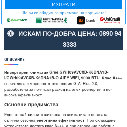
ИЗПРАТИ
Ще ви се обадим за приемане на поръчката!
ИСКАМ ПО-ДОБРА ЦЕНА: 0890 94
3333
ОПИСАНИЕ
Инверторен климатик Gree GWH09AVCXB-K6DNA1B-
I/GWH09AVCXB-K6DNA1B-O AIRY WiFi, 9000 BTU, Клас A+++
впечатлява с модерната технология G-AI Plus 2.0,
разработена за по-нисък разход на електроенергия и по-
висока ефективност.
Основни предимства
Едно от най-силните качества на климатика е неговата
отлична сезонна
енергийна ефективност
. При охлаждане
устройството достига клас A+++, а при отопление работи с