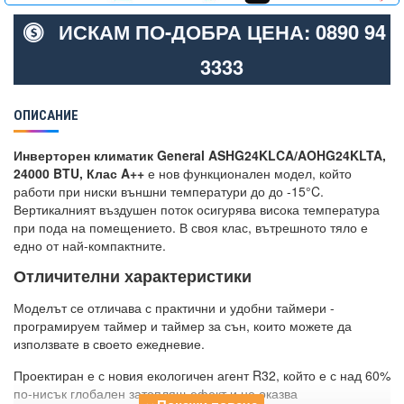
ИСКАМ ПО-ДОБРА ЦЕНА: 0890 94
3333
ОПИСАНИЕ
Инверторен климатик General ASHG24KLCA/AOHG24KLTA,
24000 BTU, Клас A++
е нов функционален модел, който
работи при ниски външни температури до до -15°C.
Вертикалният въздушен поток осигурява висока температура
при пода на помещението. В своя клас, вътрешното тяло е
едно от най-компактните.
Отличителни характеристики
Моделът се отличава с практични и удобни таймери -
програмируем таймер и таймер за сън, които можете да
използвате в своето ежедневие.
Проектиран е с новия екологичен агент R32, който е с над 60%
по-нисък глобален затоплящ ефект и не оказва