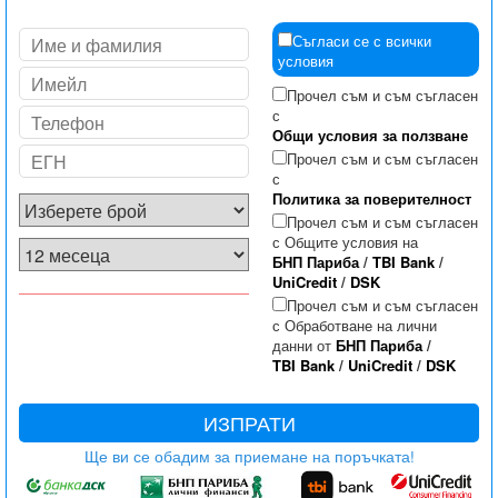
Съгласи се с всички
условия
Прочел съм и съм съгласен
с
Общи условия за ползване
Прочел съм и съм съгласен
с
Политика за поверителност
Прочел съм и съм съгласен
с Общите условия на
БНП Париба
/
TBI Bank
/
UniCredit
/
DSK
Прочел съм и съм съгласен
с Обработване на лични
данни от
БНП Париба
/
TBI Bank
/
UniCredit
/
DSK
ИЗПРАТИ
Ще ви се обадим за приемане на поръчката!