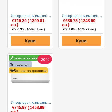
Инверторен климатик Crown CIT-12FO62AS, 12 000 BTU, Клас A++
Инверторен климатик Alpin ASW-35ETE, Elite, WIFI, 12000 BTU, Клас А++
€715.30
( 1399.01
€689.73
( 1348.99
лв )
лв )
€536.35
( 1049.01 лв )
€551.68
( 1078.99 лв )
Купи
Купи
Безплатен монтаж
-20 %
3г. гаранция
Безплатна доставка
Инверторен климатик Alpin ASW-35PTT Pro, WIFI, 12000 BTU, Клас А++
€745.97
( 1458.99
лв )