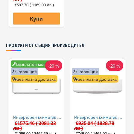
€597.70
( 1169.00 лв )
Купи
ПРОДУКТИ ОТ СЪЩИЯ ПРОИЗВОДИТЕЛ
Безплатен монтаж
-20 %
-20 %
3г. гаранция
3г. гаранция
Безплатна доставка
Безплатна доставка
Инверторен климатик General ASHG12KMCE/AOHG12KMCC, 12000 BTU, Клас A++
Инверторен климатик General ASHG09KETE/AOHG09KETA, 9000 BTU, Клас A++
€1575.46
( 3081.33
€935.04
( 1828.78
лв )
лв )
€1259.00
( 2462.39 лв )
€749.00
( 1464.92 лв )