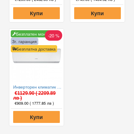
Купи
Купи
Безплатен монтаж
-20 %
3г. гаранция
Безплатна доставка
Инверторен климатик General ASHG12LMCA/AOHG12LMCA, 12000 BTU, Клас A++
€1129.90
( 2209.89
лв )
€909.00
( 1777.85 лв )
Купи