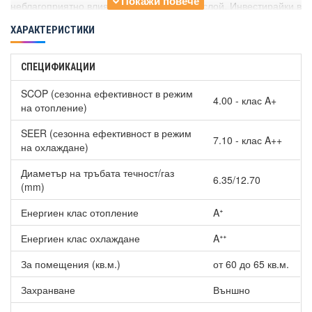
неблагоприятно влияние върху озоновия слой. Инвестирайки в
продукт, който е проектиран с R32, вие инвестирате в едно по-
ХАРАКТЕРИСТИКИ
светло и по-екологично бъдеще.
WiFi контролер (опция) - имате възможност да
СПЕЦИФИКАЦИИ
управлявате
Инверторен климатик General
ASHG24KLCA/AOHG24KLTA, 24000 BTU, Клас A++
през
SCOP (сезонна ефективност в режим
смартфон или таблет с новият универсален WiFi контролер на
4.00 - клас A+
на отопление)
Havit.
SEER (сезонна ефективност в режим
7.10 - клас A++
на охлаждане)
Диаметър на тръбата течност/газ
6.35/12.70
(mm)
Енергиен клас отопление
Aᐩ
Енергиен клас охлаждане
Aᐩᐩ
За помещения (кв.м.)
от 60 до 65 кв.м.
Захранване
Външно