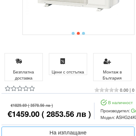
Безплатна
Цени с отстъпка
Монтаж в
доставка
България
0.00
|
0
В наличност
€1829.69
( 3578.56 лв )
G
Производител:
€1459.00
( 2853.56 лв )
Модел:
ASHG24K
На изплащане