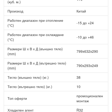
(куб. м.)
Произход
Китай
Работен диапазон при отопление
-15 до +24
(°С)
Работен диапазон при охлаждане
-10 до +46
(°С)
Размери Ш х В х Д (външно тяло)
799x632x290
(mm)
Размери Ш х В х Д (вътрешно тяло)
790x293x249
(mm)
Тегло (външно тяло) (кг.)
38
Тегло (вътрешно тяло) (кг.)
10
промоционален
Топ оферти
монтаж
Хладилен агент
R32